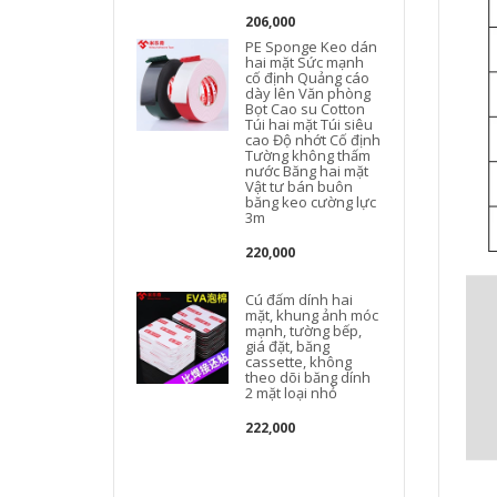
206,000
PE Sponge Keo dán
hai mặt Sức mạnh
cố định Quảng cáo
dày lên Văn phòng
Bọt Cao su Cotton
Túi hai mặt Túi siêu
cao Độ nhớt Cố định
Tường không thấm
nước Băng hai mặt
Vật tư bán buôn
băng keo cường lực
3m
220,000
Cú đấm dính hai
mặt, khung ảnh móc
mạnh, tường bếp,
giá đặt, băng
cassette, không
theo dõi băng dính
2 mặt loại nhỏ
222,000