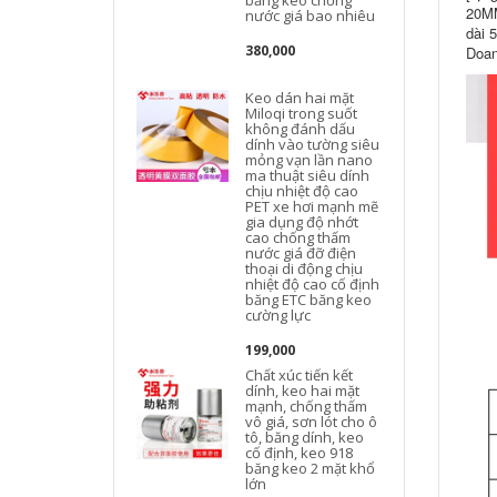
băng keo chống
20MM
nước giá bao nhiêu
dài 
380,000
Doan
Keo dán hai mặt
Miloqi trong suốt
không đánh dấu
dính vào tường siêu
mỏng vạn lần nano
ma thuật siêu dính
chịu nhiệt độ cao
PET xe hơi mạnh mẽ
gia dụng độ nhớt
cao chống thấm
nước giá đỡ điện
thoại di động chịu
nhiệt độ cao cố định
băng ETC băng keo
cường lực
199,000
Chất xúc tiến kết
dính, keo hai mặt
mạnh, chống thấm
vô giá, sơn lót cho ô
tô, băng dính, keo
cố định, keo 918
băng keo 2 mặt khổ
lớn