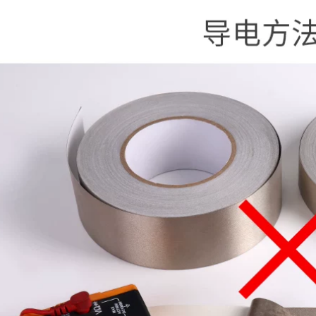
dính
545,000
Nút băng dính dẫn
Băng keo nhôm dày
điện một mặt
chịu nhiệt độ cao
Benyida điều khiển
niêm phong đường
ừ xa điện thoại di
ống nước không
động sửa chữa màn
thấm nước phạm vi
hình cảm ứng băng
máy hút mùi băng
dẫn điện chống
keo bẫy rò rỉ băng
nhiễu che chắn cách
nồi thiếc lá nhôm
ly sóng điện từ
băng keo gia dụng
chống bức xạ Băng
đun nước nóng tự
keo hai mặt bạc
dính chống thấm và
băng dẫn điện 50
cách nhiệt Băng giấy
mét băng keo bạc
lá nhôm băng dính
nhôm
bạc bảo ôn
278,000
225,000
Băng keo đồng dẫn
Băng keo lá nhôm
điện đôi Benyida
gia cường, chỉ sợi da