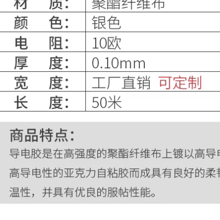
lần băng nano ma
thuật hỗ trợ với
Băng keo hai mặt
vách kính siêu
Miloqi, nhà máy sản
mỏng trong suốt
xuất thùng carton,
mạnh mẽ cố định ô
nhựa dẻo đặc biệt
tô ETC chịu nhiệt độ
để in và dán, keo
cao Khe cắm thẻ có
dán hai mặt gốc vải
độ nhớt cao hai mặt
mạnh và có độ dẻo
dày 0,1MM băng
cao, keo dán nhạy
keo 3m 2 mặt
cảm với áp lực,
thùng carton, vải
dính, mối nối thảm,
220,000
vải dán tường cố
định, giấy dán
tường băng keo 3m
Nhà máy sản xuất
2 mặt
thùng carton Miller
Qi Tấm in Băng hai
mặt màu vàng Độ
405,000
nhớt cao Vải kết
dính mạnh Tấm
nhựa dán Tấm cao
Miloqi Băng keo xốp
su Tấm linh hoạt
EVA hai mặt mạnh
Chất liệu gỗ Thủy
mẽ độ dẻo cao cố
tinh Tấm nền vải
định tường văn
nhựa Băng đặc biệt
phòng cung cấp
không có dấu băng
bảng KT trắng bảng
dính 2 mặt dán
quảng cáo xốp
tường
khung ảnh gương
keo dán tường dày
băng keo xốp cách
405,000
âm và chống va đập
keo dán tường siêu