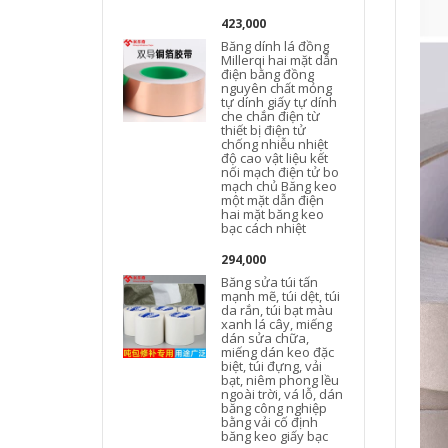
423,000
Băng dính lá đồng
Millerqi hai mặt dẫn
điện bằng đồng
nguyên chất mỏng
tự dính giấy tự dính
che chắn điện từ
thiết bị điện tử
chống nhiễu nhiệt
độ cao vật liệu kết
nối mạch điện tử bo
mạch chủ Băng keo
một mặt dẫn điện
hai mặt băng keo
bạc cách nhiệt
294,000
Băng sửa túi tấn
mạnh mẽ, túi dệt, túi
da rắn, túi bạt màu
xanh lá cây, miếng
dán sửa chữa,
miếng dán keo đặc
biệt, túi đựng, vải
bạt, niêm phong lều
ngoài trời, vá lỗ, dán
băng công nghiệp
bằng vải cố định
băng keo giấy bạc