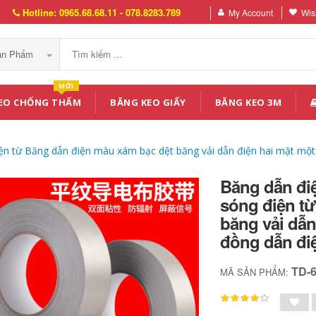
Hotline: 0965.68.68.11 - 078.8283.789
My Account
Wish
Sản Phẩm
MỚI
EO CHỐNG THẤM
BĂNG KEO GIẤY
BĂNG KEO 3M
iện từ Băng dẫn điện màu xám bạc dệt băng vải dẫn điện hai mặt mộ
Băng dẫn đi
sóng điện t
băng vải dẫn
đồng dẫn đi
TD-
MÃ SẢN PHẨM: