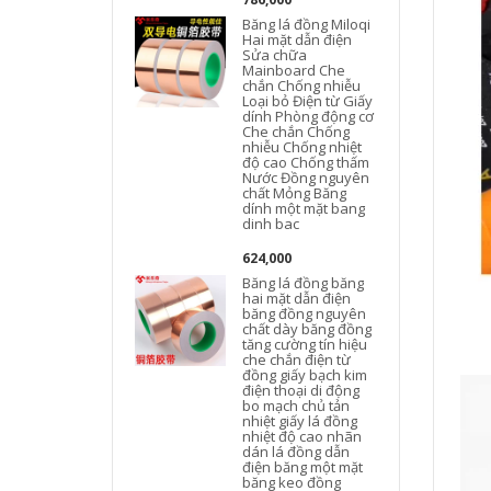
Băng lá đồng Miloqi
Hai mặt dẫn điện
Sửa chữa
Mainboard Che
chắn Chống nhiễu
Loại bỏ Điện từ Giấy
dính Phòng động cơ
Che chắn Chống
nhiễu Chống nhiệt
độ cao Chống thấm
Nước Đồng nguyên
chất Mỏng Băng
dính một mặt bang
dinh bac
624,000
Băng lá đồng băng
hai mặt dẫn điện
băng đồng nguyên
chất dày băng đồng
tăng cường tín hiệu
che chắn điện từ
đồng giấy bạch kim
điện thoại di động
bo mạch chủ tản
nhiệt giấy lá đồng
nhiệt độ cao nhãn
dán lá đồng dẫn
điện băng một mặt
băng keo đồng