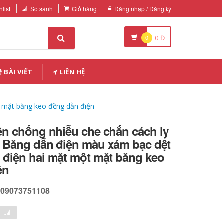
list
So sánh
Giỏ hàng
Đăng nhập / Đăng ký
0
0
Đ
BÀI VIẾT
LIÊN HỆ
t mặt băng keo đồng dẫn điện
ện chống nhiễu che chắn cách ly
ừ Băng dẫn điện màu xám bạc dệt
 điện hai mặt một mặt băng keo
ện
609073751108