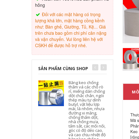
hỏng
Đối với các mặt hàng có trọng
lượng khá lớn, mặt hàng cồng kềnh
như: Bàn ghế, Giường, Tủ, Kệ... Giá
trên chưa bao gồm chi phí cân nặng
và vận chuyển. Vui lòng liên hệ với
CSKH để được hỗ trợ nhé.
SẢN PHẨM CÙNG SHOP
Băng keo chống
thấm vá các chỗ rò
rỉ, miếng dán chống
MÔ
dột chắc chắn, ngói
thép màu tự dính
butyl, vật liệu lợp
mái, lá nhôm, nhựa
đường xi măng,
Thươ
chống thấm dột,
Mã s
nhà chống mưa,
Phân
tấm sắt, các mối nối,
góc có độ dẻo cao,
Keo 
và cao chịu nhiệt độ
[rộn