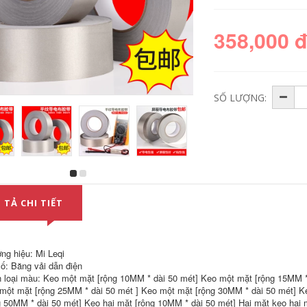
358,000 
SỐ LƯỢNG:
Keo hai mặt, băng
Miloqi bọt mạnh
keo xốp mỏng chắc
băng hai mặt dày 1-
chắn cho ô tô,
3-5-8MM bề mặt
 TẢ CHI TIẾT
không vết, không
gạch tường dày 1-3-
thấm nước, cố định
5-8MM khung ảnh
tường, miếng dán có
quảng cáo Bảng KT
độ nhớt cao cho ô
cố định độ nhớt cao
tô chịu nhiệt độ cao,
liền mạch không
ng hiệu: Mi Leqi
băng keo xốp dày
thấm nước băng
ố: Băng vải dẫn điện
cho ô tô khổ 1-2-
keo rộng màu đen
 loại màu: Keo một mặt [rộng 10MM * dài 50 mét] Keo một mặt [rộng 15MM *
5cm * 30 mét, cuộn
băng dính 2 mặt 1cm
dài băng dính 2 mặt
một mặt [rộng 25MM * dài 50 mét ] Keo một mặt [rộng 30MM * dài 50 mét] K
màu vàng
193,000
g 50MM * dài 50 mét] Keo hai mặt [rộng 10MM * dài 50 mét] Hai mặt keo hai 