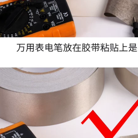
chịu nhiệt độ cao tín
bò, lá nhôm cách
iệu điện thoại di
nhiệt gia cường, bảo
động tăng cường
ôn ống gió điều hòa,
bảng mạch điện tử
dày 20/50 mét băng
che chắn băng keo
keo bạc chịu nhiệt
hai mặt dẫn điện
bằng đồng nguyên
191,000
chất tự dính chiều
Băng dính lá đồng
rộng 1-2-3-4-5-10cm
hai mặt dẫn điện
50 mét, độ dày
Băng dính dẫn điện
0,1mm băng keo
hai mặt bằng đồng
đồng
nguyên chất Băng
dính dẫn điện hai
270,000
mặt dày keo một
Băng lá đồng dẫn
mặt dày 0,1mm
điện một mặt Băng
băng keo đồng dẫn
đồng dẫn điện
điện
nguyên chất Băng
cản bức xạ Băng
199,000
keo tự dính đồng
Băng keo lá đồng
nguyên chất dẫn
hai đầu, đồng
điện một mặt
nguyên chất, băng
0.065mm 0.1mm
giấy đồng dẫn điện
băng keo bạc cách
hai mặt, băng dẫn
nhiệt
điện, băng che chắn
tăng cường tín hiệu
227,000
băng keo bạc chịu
3J115 Lá nhôm Băng
nhiệt
dày 0,15mm 50mm
rộng Nhiệt độ cao
197,000