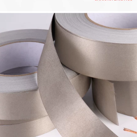
điện Hai mặt Đuôi
phẩm điện tử, sửa
Vải Băng Băng
chữa máy tính xách
Shield Băng Điện từ
tay điện thoại di
Băng sóng Điều
động, bảo vệ tín
khiển từ xa Nút sửa
hiệu điện từ chịu
chữa Băng keo
nhiệt độ cao, chống
bang keo bac
nhiễu, lá thiếc dày
tự dính, băng dính
chống tĩnh điện, độ
219,000
nhớt cao băng keo
Ruihuan Hai mặt
dẫn điện
dính hai mặt băng
dẫn hai mặt phẳng
368,000
dây dẫn vải hai mặt
băng keo băng keo
Băng keo nhôm dày
băng keo hai mặt
Yongyu chịu nhiệt
băng dính băng keo
độ cao cho phạm vi
băng keo đồng dẫn
nhà bếp, máy nước
điện
nóng, ống thoát
khói, ống nước kín,
cách nhiệt, đồ tạo
219,000
tác sửa chữa đáy
Giấy nhôm nguyên
nồi tự dính, vải sợi
chất không có chất
thủy tinh, lá thiếc,
kết dính, giấy nhôm
không thấm nước,
nguyên chất dẫn
độ nhớt cao, rộng
điện kép bằng
băng dính bạc bảo
nhôm với chiều rộng
ôn
tùy chỉnh không
dính hai mặt dày
201,000
0,1MM băng dính
bạc bảo ôn
Yongyu sợi thủy tinh
băng nhôm lá dày