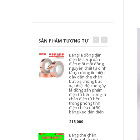
SẢN PHẨM TƯƠNG TỰ
Băng lá đồng dẫn
điện Millerqi dẫn
điện một mặt đồng
nguyên chất tự dính
t
tăng cường tín hiệu
dày dặn che chắn
bức xạ chống bức
xạ nhiệt độ cao giấy
lá đồng sản phẩm
điện tử bên trong lá
chắn điện từ bên
trong phóng tĩnh
điện chiều dài 50
băng keo dẫn điện
215,000
Băng che chắn
chống nhiễu và