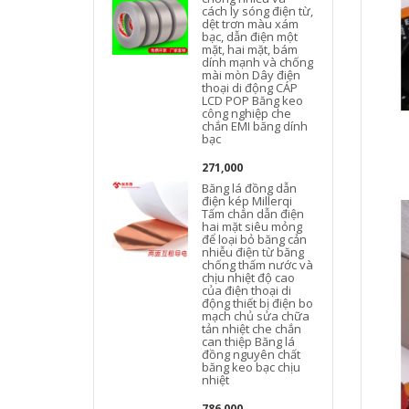
cách ly sóng điện từ,
dệt trơn màu xám
h
bạc, dẫn điện một
mặt, hai mặt, bám
dính mạnh và chống
mài mòn Dây điện
thoại di động CÁP
LCD POP Băng keo
công nghiệp che
chắn EMI băng dính
bạc
271,000
Băng lá đồng dẫn
điện kép Millerqi
Tấm chắn dẫn điện
hai mặt siêu mỏng
để loại bỏ băng cản
nhiễu điện từ băng
chống thấm nước và
chịu nhiệt độ cao
của điện thoại di
động thiết bị điện bo
mạch chủ sửa chữa
tản nhiệt che chắn
can thiệp Băng lá
đồng nguyên chất
băng keo bạc chịu
nhiệt
786,000