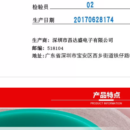
cách nhiệt Băng giấy
lá nhôm băng dính
trong bản to
199,000
Nút băng dính dẫn
Băng keo nhôm dày
điện một mặt
chịu nhiệt độ cao
Benyida điều khiển
niêm phong đường
ừ xa điện thoại di
ống nước không
động sửa chữa màn
thấm nước phạm vi
hình cảm ứng băng
máy hút mùi băng
dẫn điện chống
keo bẫy rò rỉ băng
nhiễu che chắn cách
nồi thiếc lá nhôm
ly sóng điện từ
băng keo gia dụng
chống bức xạ Băng
đun nước nóng tự
keo hai mặt bạc
dính chống thấm và
băng dẫn điện 50
cách nhiệt Băng giấy
mét băng keo bạc
lá nhôm băng dính
nhôm
bạc bảo ôn
278,000
225,000