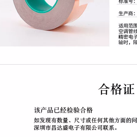
lò nung 260 độ băng
Bán buôn Băng hai
dính ghi chú
mặt băng keo trong
khổ lớn
203,000
226,000
471 băng cảnh báo
Băng che mặt đỏ Lò
PVC màu đen và
nướng Bảng mạch
vàng ngựa vằn
sơn Nhiệt độ cao
băng qua cảnh báo
Mặt nạ không có
nhãn dán trên mặt
chất kết dính dư
đất Logo 5S không
Băng che mặt nạ
bụi nhà xưởng
màu đỏ 33M băng
không thấm nước
keo giấy giá sỉ
đánh dấu màu băng
dán sàn băng keo
282,000
sợi thủy tinh 3m
195,000
Băng keo nhôm dày
chịu nhiệt độ cao
niêm phong đường
ống nước không
thấm nước phạm vi
máy hút mùi băng
keo bẫy rò rỉ băng
nồi thiếc lá nhôm
băng keo gia dụng
đun nước nóng tự
dính chống thấm và