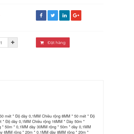
đ
Đặt hàng
50 mét * Độ dày 0,1MM Chiều rộng 8MM * 50 mét * Độ
t * Độ dày 0,1MM Chiều rộng 16MM * Dày 50m *
 * 50m * 0,1MM dày 30MM rộng * 50m * dày 0,1MM
 dày 6MM rộng * 20m * 0.1MM dày 8MM rộng * 20m *