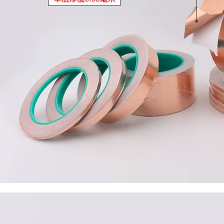
Curchad Băng một
mặt Cao su Băng
368,000
điện Hai mặt Đuôi
Vải Băng Băng
Băng keo nhôm dày
Shield Băng Điện từ
Yongyu chịu nhiệt
Băng sóng Điều
độ cao cho phạm vi
khiển từ xa Nút sửa
nhà bếp, máy nước
chữa Băng keo
nóng, ống thoát
bang keo bac
khói, ống nước kín,
cách nhiệt, đồ tạo
tác sửa chữa đáy
219,000
nồi tự dính, vải sợi
Ruihuan Hai mặt
thủy tinh, lá thiếc,
dính hai mặt băng
không thấm nước,
dẫn hai mặt phẳng
độ nhớt cao, rộng
dây dẫn vải hai mặt
băng dính bạc bảo
băng keo băng keo
ôn
băng keo hai mặt
băng dính băng keo
201,000
băng keo đồng dẫn
điện
Yongyu sợi thủy tinh
băng nhôm lá dày
nồi dày giấy thiếc
219,000
giấy đun nước nóng
Giấy nhôm nguyên
phạm vi máy hút
chất không có chất
mùi ống xả ống
kết dính, giấy nhôm
nước niêm phong
nguyên chất dẫn
ống nhôm tự dính
điện kép bằng
giấy nhôm ống năng
nhôm với chiều rộng
lượng mặt trời
tùy chỉnh không
chống nắng chống
dính hai mặt dày
nắng cách nhiệt sợi
0,1MM băng dính