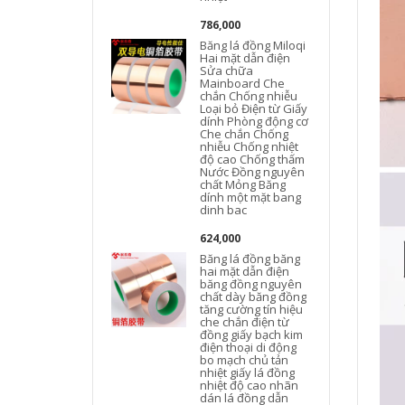
786,000
Băng lá đồng Miloqi
Hai mặt dẫn điện
Sửa chữa
Mainboard Che
chắn Chống nhiễu
Loại bỏ Điện từ Giấy
dính Phòng động cơ
Che chắn Chống
nhiễu Chống nhiệt
độ cao Chống thấm
Nước Đồng nguyên
chất Mỏng Băng
dính một mặt bang
dinh bac
624,000
Băng lá đồng băng
hai mặt dẫn điện
băng đồng nguyên
chất dày băng đồng
tăng cường tín hiệu
che chắn điện từ
đồng giấy bạch kim
điện thoại di động
bo mạch chủ tản
nhiệt giấy lá đồng
nhiệt độ cao nhãn
dán lá đồng dẫn