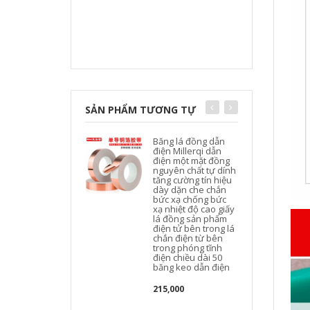
SẢN PHẨM TƯƠNG TỰ
Băng lá đồng dẫn
điện Millerqi dẫn
điện một mặt đồng
nguyên chất tự dính
t
tăng cường tín hiệu
dày dặn che chắn
bức xạ chống bức
xạ nhiệt độ cao giấy
lá đồng sản phẩm
điện tử bên trong lá
chắn điện từ bên
trong phóng tĩnh
điện chiều dài 50
băng keo dẫn điện
215,000