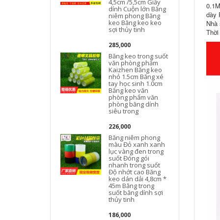
4,5cm /5,5cm Giấy
0.1M
dính Cuộn lớn Băng
dày 
niêm phong Băng
keo Băng keo keo
Nhà 
sợi thủy tinh
Thời
285,000
Băng keo trong suốt
văn phòng phẩm
Kaizhen Băng keo
nhỏ 1.5cm Băng xé
tay học sinh 1.0cm
Băng keo văn
phòng phẩm văn
phòng băng dính
siêu trong
226,000
Băng niêm phong
màu Đỏ xanh xanh
lục vàng đen trong
suốt Đóng gói
nhanh trong suốt
Độ nhớt cao Băng
keo dán dải 4,8cm *
45m Băng trong
suốt băng dính sợi
thủy tinh
186,000