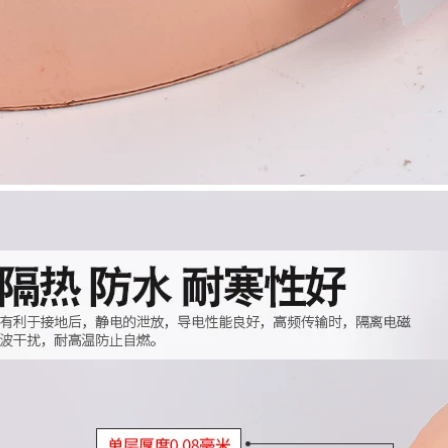
dày 0,15mm 50mm
195,000
rộng Nhiệt độ cao
Yongyu băng lá
Cao su Poo Fracture
đồng chì kép dẫn
Không thấm nước
nhiệt cách nhiệt
dài 20 mét băng
băng chịu nhiệt độ
dính bạc chịu nhiệt
cao dày bằng đồng
nguyên chất ống xả
215,000
động cơ xe máy lõi
Băng nhôm 3J106
bên trong bo mạch
cách nhiệt và băng
chủ tản nhiệt băng
chịu nhiệt độ cao
dẫn nhiệt tín hiệu
Tấm chắn dẫn điện
dẫn đơn tăng cường
không tráng thiếc
che chắn băng keo
Độ dày 0,06mm
bạc nhôm
băng keo giấy bạc
209,000
207,000
Băng keo nhôm hai
冠 加 băng nhôm
mặt dẫn điện hai
dày nhiệt độ cao
mặt Yongyu, sản
ống nước niêm
phẩm điện tử, sửa
phong băng không
chữa máy tính xách
thấm nước mui xe
tay điện thoại di
rò rỉ nhanh nhôm
động, bảo vệ tín
nhà máy nước nóng
hiệu điện từ chịu
tự dính nước cách
nhiệt độ cao, chống
nhiệt thủy tinh băng
nhiễu, lá thiếc dày
dính bạc chịu nhiệt
tự dính, băng dính
chống tĩnh điện, độ
nhớt cao băng keo
211,000
dẫn điện