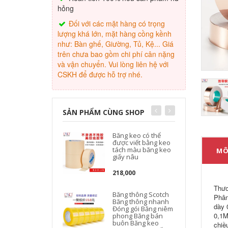
hỏng
Đối với các mặt hàng có trọng
lượng khá lớn, mặt hàng cồng kềnh
như: Bàn ghế, Giường, Tủ, Kệ... Giá
trên chưa bao gồm chi phí cân nặng
và vận chuyển. Vui lòng liên hệ với
CSKH để được hỗ trợ nhé.
SẢN PHẨM CÙNG SHOP
Băng keo có thể
được viết bằng keo
tách màu băng keo
MÔ
giấy nâu
218,000
Thươ
Băng thông Scotch
Phân
Băng thông nhanh
dày 
Đóng gói Băng niêm
0,1M
phong Băng bán
buôn Băng keo
chiề