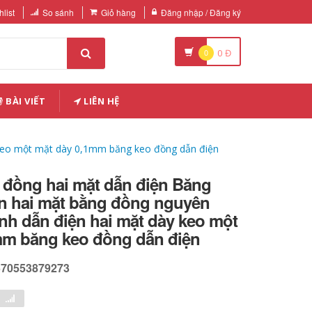
list
So sánh
Giỏ hàng
Đăng nhập / Đăng ký
0
0
Đ
BÀI VIẾT
LIÊN HỆ
y keo một mặt dày 0,1mm băng keo đồng dẫn điện
 đồng hai mặt dẫn điện Băng
ện hai mặt bằng đồng nguyên
nh dẫn điện hai mặt dày keo một
mm băng keo đồng dẫn điện
570553879273