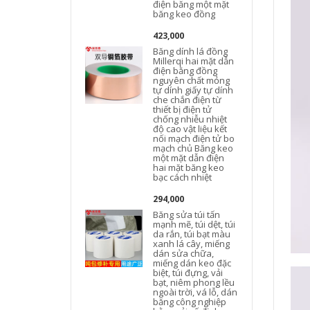
điện băng một mặt
băng keo đồng
423,000
Băng dính lá đồng
Millerqi hai mặt dẫn
điện bằng đồng
nguyên chất mỏng
tự dính giấy tự dính
che chắn điện từ
thiết bị điện tử
chống nhiễu nhiệt
độ cao vật liệu kết
nối mạch điện tử bo
mạch chủ Băng keo
một mặt dẫn điện
hai mặt băng keo
bạc cách nhiệt
294,000
Băng sửa túi tấn
mạnh mẽ, túi dệt, túi
da rắn, túi bạt màu
xanh lá cây, miếng
dán sửa chữa,
miếng dán keo đặc
biệt, túi đựng, vải
bạt, niêm phong lều
ngoài trời, vá lỗ, dán
băng công nghiệp