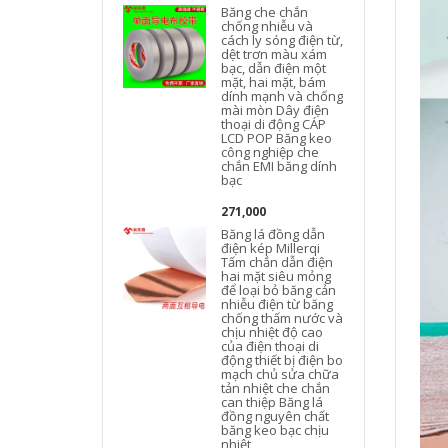
Băng che chắn
chống nhiễu và
cách ly sóng điện từ,
dệt trơn màu xám
h
bạc, dẫn điện một
mặt, hai mặt, bám
dính mạnh và chống
mài mòn Dây điện
thoại di động CÁP
LCD POP Băng keo
công nghiệp che
chắn EMI băng dính
bạc
271,000
Băng lá đồng dẫn
điện kép Millerqi
Tấm chắn dẫn điện
hai mặt siêu mỏng
để loại bỏ băng cản
nhiễu điện từ băng
chống thấm nước và
chịu nhiệt độ cao
của điện thoại di
động thiết bị điện bo
mạch chủ sửa chữa
tản nhiệt che chắn
can thiệp Băng lá
đồng nguyên chất
băng keo bạc chịu
nhiệt