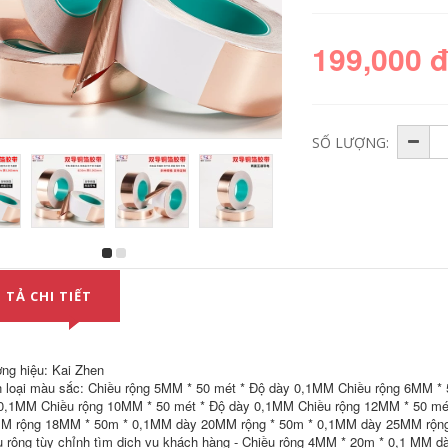
199,000 
SỐ LƯỢNG:
Băng dính nhiệt độ
Làm mặt nạ giấy và
cao ngón tay vàng,
băng giấy Đường
băng dính chịu nhiệt
may đẹp tách màu
 TẢ CHI TIẾT
độ cao, băng
giấy làm mặt nạ
polyimide PI, nhà
băng giấy chịu nhiệt
máy sản xuất qua lò
độ cao Băng dính
thiếc, băng hàn
đá thật Sơn phun
nóng chảy chuyên
sơn băng trang trí ô
ng hiệu: Kai Zhen
nghiệp, in 3D
tô băng che mặt nạ
 loại màu sắc: Chiều rộng 5MM * 50 mét * Độ dày 0,1MM Chiều rộng 6MM * 
chuyển nhiệt, sửa
băng màu vàng
0,1MM Chiều rộng 10MM * 50 mét * Độ dày 0,1MM Chiều rộng 12MM * 50 mé
chữa điện thoại di
băng keo dán giấy
động, màn hình cố
washi băng dính
M rộng 18MM * 50m * 0,1MM dày 20MM rộng * 50m * 0,1MM dày 25MM rộng
định, băng cách
giấy nhám
u rộng tùy chỉnh tìm dịch vụ khách hàng - Chiều rộng 4MM * 20m * 0,1 MM