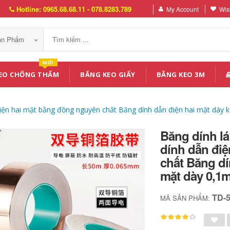
Hotline: 0965.68.68.11 - 078.8283.789
My Account
Wish
Sản Phẩm
MỚI
EO CHỐNG THẤM
BĂNG KEO GIẤY
BĂNG KEO 3M
điện hai mặt bằng đồng nguyên chất Băng dính dẫn điện hai mặt dà
Băng dính lá
dính dẫn đi
chất Băng dí
mặt dày 0,1
TD-
MÃ SẢN PHẨM: