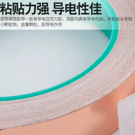
Băng keo đồng dẫn
Băng keo lá nhôm
điện đôi Benyida
gia cường, chỉ sợi da
chịu nhiệt độ cao tín
bò, lá nhôm cách
iệu điện thoại di
nhiệt gia cường, bảo
động tăng cường
ôn ống gió điều hòa,
bảng mạch điện tử
dày 20/50 mét băng
che chắn băng keo
keo bạc chịu nhiệt
hai mặt dẫn điện
bằng đồng nguyên
191,000
chất tự dính chiều
Băng keo lá đồng
rộng 1-2-3-4-5-10cm
hai đầu, đồng
50 mét, độ dày
nguyên chất, băng
0,1mm băng keo
giấy đồng dẫn điện
đồng
hai mặt, băng dẫn
điện, băng che chắn
270,000
tăng cường tín hiệu
Băng lá đồng dẫn
băng keo bạc chịu
điện một mặt Băng
nhiệt
đồng dẫn điện
nguyên chất Băng
197,000
cản bức xạ Băng
Băng keo lá đồng
keo tự dính đồng
dẫn điện một mặt,
nguyên chất dẫn
đồng nguyên chất,
điện một mặt
băng keo giấy lá
0.065mm 0.1mm
đồng dẫn điện một
băng keo bạc cách
mặt, băng keo dẫn
nhiệt
điện, băng keo che
chắn tăng cường tín
227,000
hiệu băng dính bạc
3J115 Lá nhôm Băng