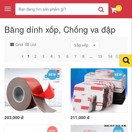
0
Toggle
navigation
Băng dính xốp, Chống va đập
Grid
List
Sắp xếp
1
...
2
3
4
5
6
7
8
13
14
NEW
NEW
203,000 đ
211,000 đ
HOT
NEW