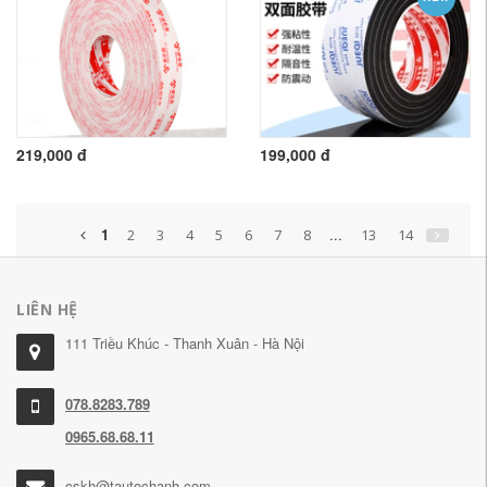
219,000 đ
199,000 đ
1
...
2
3
4
5
6
7
8
13
14
LIÊN HỆ
111 Triều Khúc - Thanh Xuân - Hà Nội
078.8283.789
0965.68.68.11
cskh@tautochanh.com