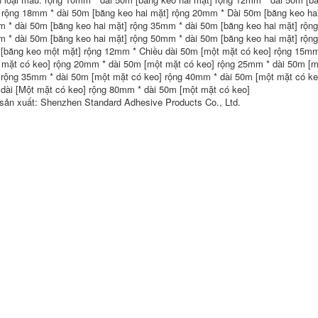
191,000
 rộng 18mm * dài 50m [băng keo hai mặt] rộng 20mm * Dài 50m [băng keo hai
228,000
 * dài 50m [băng keo hai mặt] rộng 35mm * dài 50m [băng keo hai mặt] rộng
 * dài 50m [băng keo hai mặt] rộng 50mm * dài 50m [băng keo hai mặt] rộn
Băng keo hai mặt
xốp Miloqi mở rộng
Miloqi bọt đen liền
[băng keo một mặt] rộng 12mm * Chiều dài 50m [một mặt có keo] rộng 15mm
và siêu dày 5-8-
mạch dải keo hai
 mặt có keo] rộng 20mm * dài 50m [một mặt có keo] rộng 25mm * dài 50m [
10MM Băng keo xốp
mặt dán chặt khung
 rộng 35mm * dài 50m [một mặt có keo] rộng 40mm * dài 50m [một mặt có ke
EVA độ dẻo cao
ảnh bọt biển có độ
dài [Một mặt có keo] rộng 80mm * dài 50m [một mặt có keo]
màu trắng dày 5-8-
nhớt cao cố định
10MM được cố định
tường dày dán
sản xuất: Shenzhen Standard Adhesive Products Co., Ltd.
trên cả hai mặt của
tường xe hơi đặc
tường Băng keo
biệt siêu mạnh
chống thấm chịu
không đánh dấu
nhiệt độ cao mà
hấp thụ sốc cơ học
không để lại vết
2-3-5MM băng dính
bang keo xop
xốp đen
286,000
194,000
Miloqi bọt biển dày
Miloqi bọt biển
dày băng keo hai
mạnh mẽ hai mặt
mặt cố định tường
băng keo dán tường
khung ảnh văn
có độ nhớt cao 2-3-
phòng cung cấp
5MM cộng với độ
bảng quảng cáo có
dày Băng dính hai
độ nhớt cao gạch
mặt bọt trắng EVA
men EVA bọt keo
bán buôn vận
hai mặt gương trang
chuyển băng keo
rí xe bọt dán liền
dán cách âm băng
mạch băng keo xốp
keo xốp
trắng