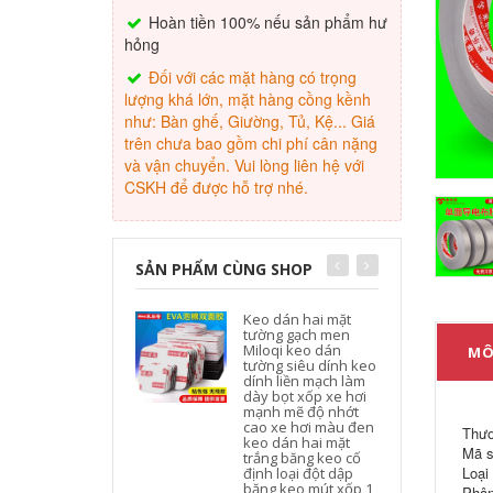
Hoàn tiền 100% nếu sản phẩm hư
hỏng
Đối với các mặt hàng có trọng
lượng khá lớn, mặt hàng cồng kềnh
như: Bàn ghế, Giường, Tủ, Kệ... Giá
trên chưa bao gồm chi phí cân nặng
và vận chuyển. Vui lòng liên hệ với
CSKH để được hỗ trợ nhé.
SẢN PHẨM CÙNG SHOP
Keo dán hai mặt
tường gạch men
Miloqi keo dán
MÔ
tường siêu dính keo
dính liền mạch làm
dày bọt xốp xe hơi
mạnh mẽ độ nhớt
cao xe hơi màu đen
Thươ
keo dán hai mặt
Mã s
trắng băng keo cố
Loại
định loại đột dập
băng keo mút xốp 1
Phân