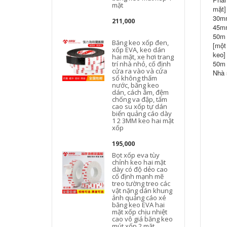
mặt
mặt]
30mm
211,000
45mm
50m 
Băng keo xốp đen,
[một
xốp EVA, keo dán
keo]
hai mặt, xe hơi trang
50m 
trí nhà nhỏ, cố định
cửa ra vào và cửa
Nhà 
sổ không thấm
nước, băng keo
dán, cách âm, đệm
chống va đập, tấm
cao su xốp tự dán
biển quảng cáo dày
1 2 3MM keo hai mặt
xốp
195,000
Bọt xốp eva tùy
chỉnh keo hai mặt
dày có độ dẻo cao
cố định mạnh mẽ
treo tường treo các
vật nặng dán khung
ảnh quảng cáo xé
băng keo EVA hai
t
mặt xốp chịu nhiệt
cao vô giá băng keo
mút xốp 2 mặt