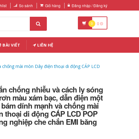
list
So sánh
Giỏ hàng
Đăng nhập / Đăng ký
0
0
Đ
BÀI VIẾT
LIÊN HỆ
và chống mài mòn Dây điện thoại di động CÁP LCD
ắn chống nhiễu và cách ly sóng
 trơn màu xám bạc, dẫn điện một
t, bám dính mạnh và chống mài
n thoại di động CÁP LCD POP
ng nghiệp che chắn EMI băng