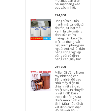
một mặt dẫn điện
hai mặt băng keo
bạc cách nhiệt
294,000
Băng sửa túi tấn
mạnh mẽ, túi dệt, túi
da rắn, túi bạt màu
xanh lá cây, miếng
dán sửa chữa,
miếng dán keo đặc
biệt, túi đựng, vải
bạt, niêm phong lều
ngoài trời, vá lỗ, dán
băng công nghiệp
bằng vải cố định
băng keo giấy bạc
261,000
V
Miller Qi Vàng Ngón
n
tay nhiệt độ cao
Băng nhiệt độ cao
Nhà máy điện tử
t
chịu nhiệt và chịu
nhiệt Máy in chuyển
nhiệt In 3D Điện
thoại di động Sửa
chữa màn hình cố
định Màu nâu Chất
kết dính cách điện
dài 33 mét Băng