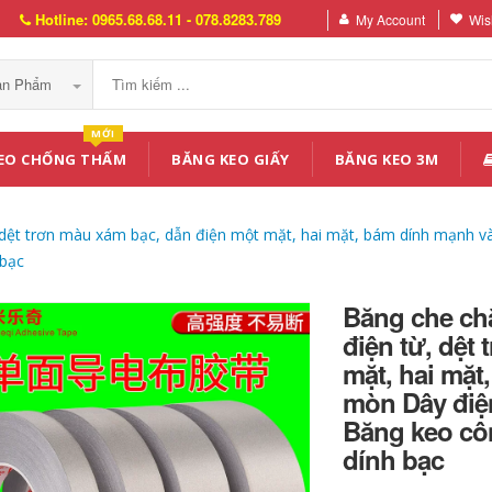
Hotline: 0965.68.68.11 - 078.8283.789
My Account
Wish
Sản Phẩm
MỚI
EO CHỐNG THẤM
BĂNG KEO GIẤY
BĂNG KEO 3M
, dệt trơn màu xám bạc, dẫn điện một mặt, hai mặt, bám dính mạnh 
 bạc
Băng che ch
điện từ, dệt
mặt, hai mặ
mòn Dây điệ
Băng keo cô
dính bạc