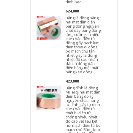
dinh bac
624,000
Băng lá đồng băng
hai mặt dẫn điện
băng đồng nguyên
chất dày băng đồng
tăng cường tín hiệu
che chắn điện từ
đồng giấy bạch kim
điện thoại di động
bo mạch chủ tản
nhiệt giấy lá đồng
nhiệt độ cao nhãn
dán lá đồng dẫn
điện băng một mặt
băng keo đồng
423,000
Băng dính lá đồng
Millerqi hai mặt dẫn
điện bằng đồng
nguyên chất mỏng
tự dính giấy tự dính
che chắn điện từ
thiết bị điện tử
chống nhiễu nhiệt
độ cao vật liệu kết
nối mạch điện tử bo
mạch chủ Băng keo