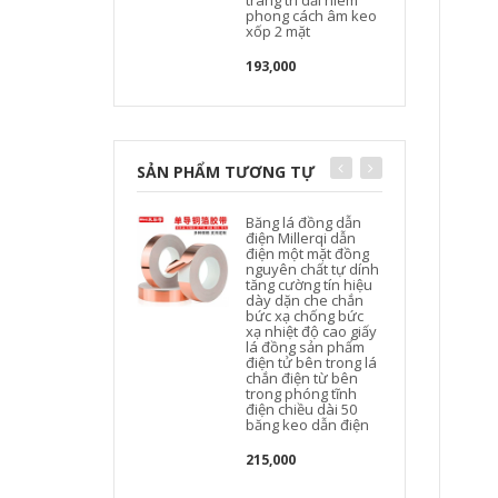
trang trí dải niêm
phong cách âm keo
xốp 2 mặt
193,000
SẢN PHẨM TƯƠNG TỰ
Băng lá đồng dẫn
điện Millerqi dẫn
điện một mặt đồng
nguyên chất tự dính
h
tăng cường tín hiệu
dày dặn che chắn
bức xạ chống bức
xạ nhiệt độ cao giấy
lá đồng sản phẩm
điện tử bên trong lá
chắn điện từ bên
trong phóng tĩnh
điện chiều dài 50
băng keo dẫn điện
215,000