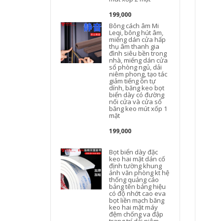
199,000
Bông cách âm Mi
Leqi, bông hút âm,
miếng dán cửa hấp
thụ âm thanh gia
đình siêu bền trong
nhà, miếng dán cửa
sổ phòng ngủ, dải
niêm phong, tạo tác
giảm tiếng ồn tự
dính, băng keo bọt
biển dày có đường
nối cửa và cửa sổ
băng keo mút xốp 1
mặt
199,000
Bọt biển dày đặc
keo hai mặt dán cố
định tường khung
ảnh văn phòng kt hệ
thống quảng cáo
bảng tên bảng hiệu
có độ nhớt cao eva
bọt liền mạch băng
keo hai mặt máy
đệm chống va đập