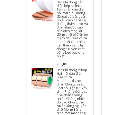
Băng lá đồng dẫn
điện kép Millerqi
Tấm chắn dẫn điện
hai mặt siêu mỏng
để loại bỏ băng cản
nhiễu điện từ băng
chống thấm nước và
chịu nhiệt độ cao
của điện thoại di
động thiết bị điện bo
mạch chủ sửa chữa
tản nhiệt che chắn
can thiệp Băng lá
đồng nguyên chất
băng keo bạc chịu
nhiệt
786,000
Băng lá đồng Miloqi
Hai mặt dẫn điện
Sửa chữa
Mainboard Che
chắn Chống nhiễu
Loại bỏ Điện từ Giấy
dính Phòng động cơ
Che chắn Chống
nhiễu Chống nhiệt
độ cao Chống thấm
Nước Đồng nguyên
chất Mỏng Băng
dính một mặt bang