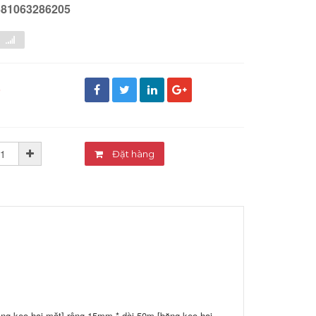
581063286205
đ
Đặt hàng
ng keo hai mặt] rộng 15mm * dài 50m [băng keo hai