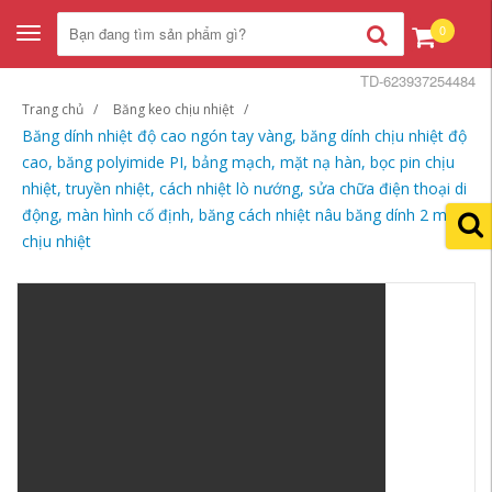
0
Toggle
navigation
TD-623937254484
Trang chủ
Băng keo chịu nhiệt
Băng dính nhiệt độ cao ngón tay vàng, băng dính chịu nhiệt độ
cao, băng polyimide PI, bảng mạch, mặt nạ hàn, bọc pin chịu
nhiệt, truyền nhiệt, cách nhiệt lò nướng, sửa chữa điện thoại di
động, màn hình cố định, băng cách nhiệt nâu băng dính 2 mặt
chịu nhiệt