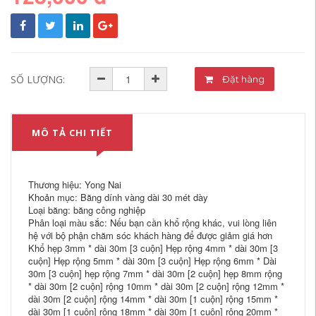
SỐ LƯỢNG:
Đặt hàng
MÔ TẢ CHI TIẾT
Thương hiệu: Yong Nai
Khoản mục: Băng dính vàng dài 30 mét dày
Loại băng: băng công nghiệp
Phân loại màu sắc: Nếu bạn cần khổ rộng khác, vui lòng liên
hệ với bộ phận chăm sóc khách hàng để được giảm giá hơn
Khổ hẹp 3mm * dài 30m [3 cuộn] Hẹp rộng 4mm * dài 30m [3
cuộn] Hẹp rộng 5mm * dài 30m [3 cuộn] Hẹp rộng 6mm * Dài
30m [3 cuộn] hẹp rộng 7mm * dài 30m [2 cuộn] hẹp 8mm rộng
* dài 30m [2 cuộn] rộng 10mm * dài 30m [2 cuộn] rộng 12mm *
dài 30m [2 cuộn] rộng 14mm * dài 30m [1 cuộn] rộng 15mm *
dài 30m [1 cuộn] rộng 18mm * dài 30m [1 cuộn] rộng 20mm *