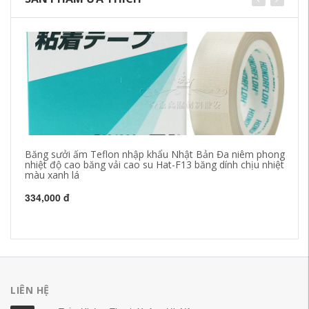
Băng sưởi ấm Teflon nhập khẩu Nhật Bản Đa niêm phong
Be
nhiệt độ cao băng vải cao su Hat-F13 băng dính chịu nhiệt
dâ
màu xanh lá
dí
độ
334,000 đ
20
LIÊN HỆ