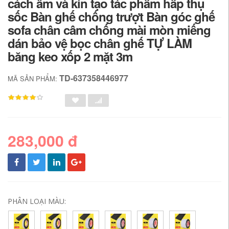
cách âm và kín tạo tác phẩm hấp thụ
sốc Bàn ghế chống trượt Bàn góc ghế
sofa chân câm chống mài mòn miếng
dán bảo vệ bọc chân ghế TỰ LÀM
băng keo xốp 2 mặt 3m
TD-637358446977
MÃ SẢN PHẨM:
283,000 đ
PHÂN LOẠI MÀU: