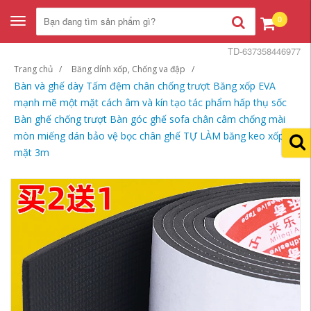
0
Toggle
navigation
TD-637358446977
Trang chủ
Băng dính xốp, Chống va đập
Bàn và ghế dày Tấm đệm chân chống trượt Băng xốp EVA
mạnh mẽ một mặt cách âm và kín tạo tác phẩm hấp thụ sốc
Bàn ghế chống trượt Bàn góc ghế sofa chân câm chống mài
mòn miếng dán bảo vệ bọc chân ghế TỰ LÀM băng keo xốp 2
mặt 3m