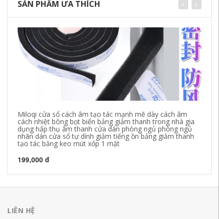
SẢN PHẨM ƯA THÍCH
Miloqi cửa sổ cách âm tạo tác mạnh mẽ dày cách âm
Mi
cách nhiệt bông bọt biển bảng giảm thanh trong nhà gia
ch
dụng hấp thụ âm thanh cửa dán phòng ngủ phòng ngủ
Dả
nhãn dán cửa sổ tự dính giảm tiếng ồn bảng giảm thanh
EV
tạo tác băng keo mút xốp 1 mặt
dí
199,000 đ
20
LIÊN HỆ