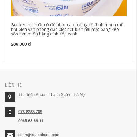
Bọt keo hai mặt có độ nhớt cao tường cố định mạnh mẽ
Tạ
bọt biển văn phòng đặc biệt bọt biển hai mặt băng keo
Tấ
xốp bán buôn băng dính xốp xanh
và
ch
xố
286,000 đ
19
LIÊN HỆ
111 Triều Khúc - Thanh Xuân - Hà Nội
078.8283.789
0965.68.68.11
cskh@tautochanh.com