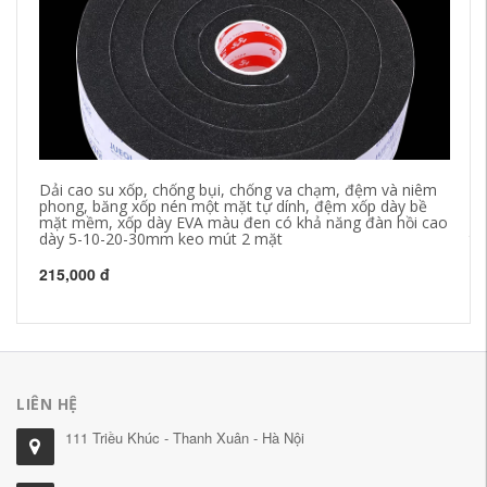
Dải cao su xốp, chống bụi, chống va chạm, đệm và niêm
Bă
phong, băng xốp nén một mặt tự dính, đệm xốp dày bề
kh
mặt mềm, xốp dày EVA màu đen có khả năng đàn hồi cao
kh
dày 5-10-20-30mm keo mút 2 mặt
th
ke
215,000 đ
20
LIÊN HỆ
111 Triều Khúc - Thanh Xuân - Hà Nội