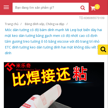
0
Toggle
navigation
TD-636065573109
Trang chủ
Băng dính xốp, Chống va đập
Móc dán tường có độ bám dính mạnh Mi Leqi bọt biển dày hai
mặt keo dán tường bằng gạch men có độ nhớt cao cố định
tấm gương treo tường ô tô bằng viscose với đồ trang trí nhỏ
ETC dính tường keo dán tường dính hai mặt không dấu vết Xốp
dính