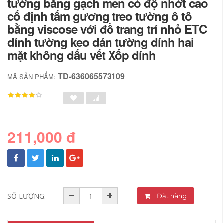
tường bằng gạch men có độ nhớt cao
cố định tấm gương treo tường ô tô
bằng viscose với đồ trang trí nhỏ ETC
dính tường keo dán tường dính hai
mặt không dấu vết Xốp dính
TD-636065573109
MÃ SẢN PHẨM:
211,000 đ
SỐ LƯỢNG:
Đặt hàng