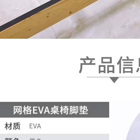
Miloqi Mạnh mẽ Bọt
Máy ghi âm xe hơi
biển siêu mỏng Keo
dày hai mặt Miloqi
hai mặt Biển hiệu
bọt mạnh mẽ ETC
Văn phòng Dán Đồ
dán tường cố định
trang trí nhỏ để cố
chống thấm nước và
định Sinh viên Sử
chịu nhiệt độ cao
dụng thủ công EVA
băng dính xốp đen
Trắng Bông xốp
cách âm Băng keo
218,000
hai mặt 1-2-3mm
băng dính xốp vàng
Bọt biển eva dày
193,000
đặc keo hai mặt có
độ nhớt cao dán
tường cố định ảnh
Miloqi bọt mạnh keo
tường khung ảnh
hai mặt băng keo
bọt trắng băng hai
siêu dính bán buôn
mặt KT biển quảng
3MM dày dán cố
cáo rèm xốp dán
định tường vật tư
tường băng keo dán