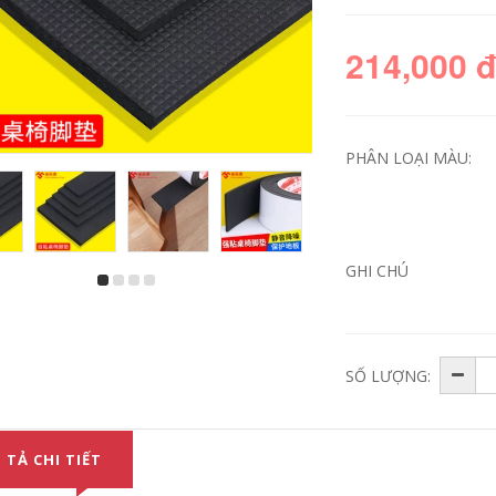
214,000 
PHÂN LOẠI MÀU:
GHI CHÚ
Miloqi EVA keo hai
Miloqi bọt mạnh keo
mặt màu trắng liền
hai mặt băng keo
mạch keo bọt biển
siêu dính bán buôn
siêu mỏng có độ
3MM dày dán cố
dẻo cao cố định giấy
định tường vật tư
dán tường áp phích
văn phòng liền
SỐ LƯỢNG:
dán tường băng keo
mạch quảng cáo bọt
hai mặt cho văn
xốp EVA trắng siêu
phòng thủ công dày
mỏng không thấm
1-2-3MM băng dính
nước keo dán hai
xốp 1 mặt
mặt có độ nhớt cao
 TẢ CHI TIẾT
băng dính xốp 1 mặt
191,000