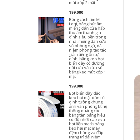
mút xốp 2 mặt
199,000
Bông cách âm Mi
Leqi, bông hút âm,
miếng dán cửa hấp
thụ âm thanh gia
đình siêu bền trong
nhà, miếng dán cửa
sổ phòng ngủ, dải
niêm phong, tạo tác
giảm tiếng ồn tự
dính, băng keo bọt
biển dày có đường
nối cửa và cửa sổ
băng keo mút xốp 1
mặt
199,000
h
Bọt biển dày đặc
keo hai mặt dán cố
định tường khung
ảnh văn phòng kt hệ
thống quảng cáo
bảng tên bảng hiệu
có độ nhớt cao eva
bọt liền mạch băng
keo hai mặt máy
đệm chống va đập
trang trí dải niêm