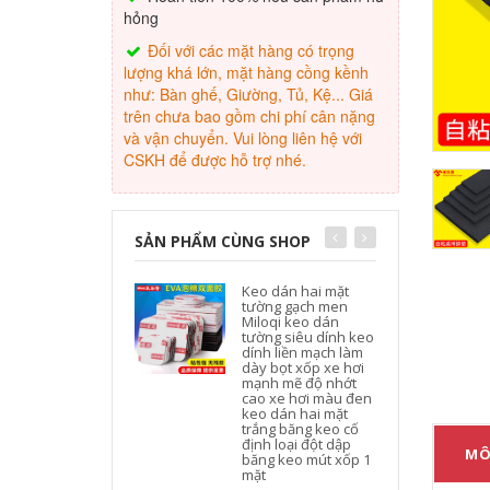
hỏng
Đối với các mặt hàng có trọng
lượng khá lớn, mặt hàng cồng kềnh
như: Bàn ghế, Giường, Tủ, Kệ... Giá
trên chưa bao gồm chi phí cân nặng
và vận chuyển. Vui lòng liên hệ với
CSKH để được hỗ trợ nhé.
SẢN PHẨM CÙNG SHOP
Keo dán hai mặt
tường gạch men
Miloqi keo dán
tường siêu dính keo
dính liền mạch làm
dày bọt xốp xe hơi
mạnh mẽ độ nhớt
cao xe hơi màu đen
keo dán hai mặt
trắng băng keo cố
định loại đột dập
MÔ
băng keo mút xốp 1
mặt