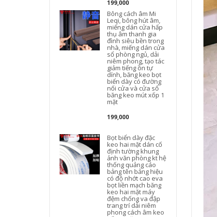
199,000
Bông cách âm Mi
Leqi, bông hút âm,
miếng dán cửa hấp
thụ âm thanh gia
đình siêu bền trong
nhà, miếng dán cửa
sổ phòng ngủ, dải
niêm phong, tạo tác
giảm tiếng ồn tự
dính, băng keo bọt
biển dày có đường
nối cửa và cửa sổ
băng keo mút xốp 1
mặt
199,000
Bọt biển dày đặc
keo hai mặt dán cố
định tường khung
ảnh văn phòng kt hệ
thống quảng cáo
bảng tên bảng hiệu
có độ nhớt cao eva
bọt liền mạch băng
keo hai mặt máy
đệm chống va đập
trang trí dải niêm
phong cách âm keo