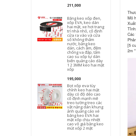
211,000
Thươ
Mô h
Băng keo xốp đen,
xốp EVA, keo dán
Xuất
hai mặt, xe hơi trang
Tỉnh
trí nhà nhỏ, cố định
Các 
cửa ra vào và cửa
sổ không thấm
Phân
nước, băng keo
[5 c
dán, cách âm, đệm
2m *
chống va đập, tấm
cao su xốp tự dán
biển quảng cáo dày
1 2 3MM keo hai mặt
xốp
195,000
Bọt xốp eva tùy
chỉnh keo hai mặt
dày có độ dẻo cao
cố định mạnh mẽ
treo tường treo các
vật nặng dán khung
ảnh quảng cáo xé
băng keo EVA hai
t
mặt xốp chịu nhiệt
cao vô giá băng keo
mút xốp 2 mặt