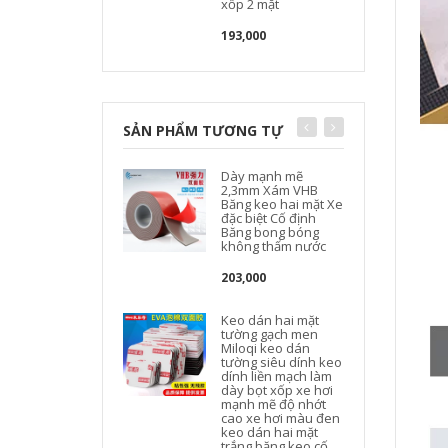
xốp 2 mặt
193,000
SẢN PHẨM TƯƠNG TỰ
Dày mạnh mẽ
2,3mm Xám VHB
Băng keo hai mặt Xe
đặc biệt Cố định
Băng bong bóng
không thấm nước
203,000
Keo dán hai mặt
tường gạch men
Miloqi keo dán
tường siêu dính keo
dính liền mạch làm
dày bọt xốp xe hơi
mạnh mẽ độ nhớt
cao xe hơi màu đen
keo dán hai mặt
trắng băng keo cố