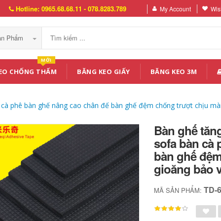
Hotline: 0965.68.68.11 - 078.8283.789
My Account
Wish
Sản Phẩm
MỚI
EO CHỐNG THẤM
BĂNG KEO GIẤY
BĂNG KEO 3M
cà phê bàn ​​ghế nâng cao chân đế bàn ghế đệm chống trượt chịu mà
Bàn ghế tăn
sofa bàn cà 
bàn ghế đệm
gioăng bảo 
TD-
MÃ SẢN PHẨM: