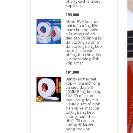
phong cách âm keo
xốp 2 mặt
193,000
Miloqi EVA keo hai
mặt màu trắng liền
mạch keo bọt biển
siêu mỏng có độ
dẻo cao cố định giấy
dán tường áp phích
dán tường băng keo
hai mặt cho văn
phòng thủ công dày
1-2-3MM băng dính
xốp 1 mặt
191,000
Băng keo hai mặt
xốp Miloqi mở rộng
và siêu dày 5-8-
10MM Băng keo xốp
đ
EVA độ dẻo cao
màu trắng dày 5-8-
10MM được cố định
trên cả hai mặt của
tường Băng keo
chống thấm chịu
nhiệt độ cao mà
không để lại vết
bang keo xop