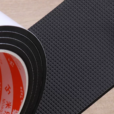
Miloqi bọt biển
mạnh mẽ Băng keo
mạnh mẽ hai mặt
hai mặt trang trí có
keo dán tường có
độ nhớt cao
độ nhớt cao cố định
trunking không có
khung ảnh hai mặt
móng tay bảng tên
băng keo xốp dán
quảng cáo đặc biệt
gương dán gạch liền
cố định không thấm
mạch dán văn
nước chịu nhiệt độ
phòng xe quảng
cao màng đen đỏ
cáo dày EVA xốp
bọt biển dày nhãn
dán băng dính xốp
dán hai mặt băng
dán tường
dính xốp vàng
199,000
215,000
Miloqi bọt biển keo
Sửa chữa điện thoại
hai mặt có độ nhớt
di động Miller Qi
cao khung ảnh treo
Keo dán hai mặt
tường cố định mạnh
siêu mỏng mạnh
mẽ dày 5-8-10MM
mẽ, độ nhớt cao cáp
bọt eva trắng dày 5-
màn hình LCD dây
8-10MM mà không
đai cố định băng
ể lại dấu vết trên cả
chống mài mòn
hai mặt của ngành
Băng dính 2 mặt dán
kỹ thuật băng bọt
tường
dải niêm phong
cách âm băng keo
203,000
xốp 2 mặt siêu dính
Móc dán tường có
độ bám dính mạnh
754,000
Mi Leqi bọt biển dày
Miloqi xốp dán hai
hai mặt keo dán
mặt chống thấm
tường bằng gạch