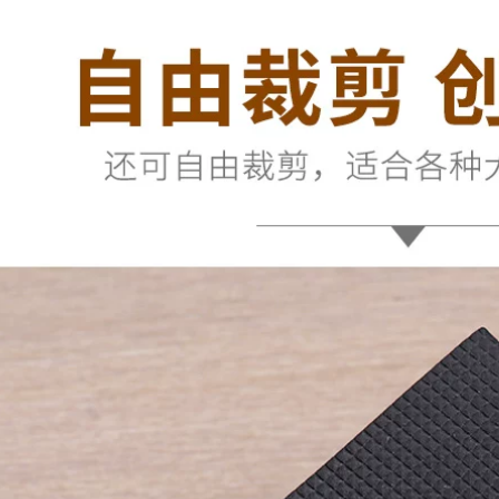
Rèm cửa kính tường
bán buôn vận
và cửa sổ dán băng
chuyển băng keo
dính hai mặt, dải bít
dán cách âm băng
kín phòng chống
keo xốp
nắng bằng kính
rỗng, tấm xốp chống
193,000
thấm, chống bụi và
Miller Qi băng keo
chống va đập, tấm
hai mặt bọt biển có
kim loại đen, tấm
độ nhớt cao siêu
gốm đá phiến,
mỏng liền mạch siêu
tường bao bên
mỏng 1-2-3mm bọt
ngoài tòa nhà chất
EVA màu đen Băng
kết dính hai mặt keo
keo hai mặt chắc
hai mặt xốp
chắn băng keo 2
mặt xốp đen
199,000
Miloqi keo hai mặt
193,000
có độ nhớt cao Băng
Bọt biển mạnh dính
xốp dán tường cố
ai mặt đồ trang trí
định xe không có
xe hơi keo không
vết dính keo bọt
trượt keo dán tường
siêu mỏng bán
khung ảnh cố định
buôn vận chuyển
không thấm nước
Băng keo xốp hai
chịu nhiệt độ cao
mặt có độ nhớt siêu
dán tường liền mạch
cao dày 1-2-3mm
băng keo chống va
băng keo xốp trắng
đập
437,000
218,000
Miloqi bọt biển PE