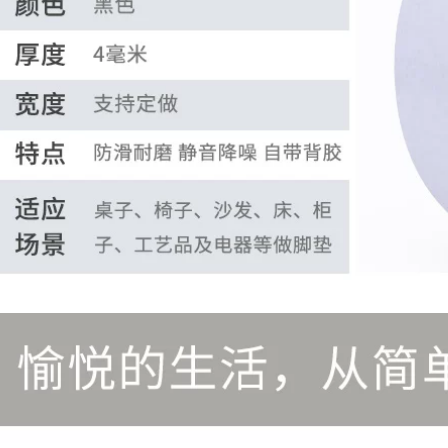
văn phòng liền
cách âm dày 5-8-
mạch quảng cáo bọt
10mm keo mút 2
xốp EVA trắng siêu
mặt
mỏng không thấm
nước keo dán hai
193,000
mặt có độ nhớt cao
Miloqi keo hai mặt
băng dính xốp 1 mặt
mạnh mẽ làm dày ô
tô độ nhớt cao Máy
228,000
ghi ETC viscose bề
Miloqi bọt đen liền
mặt tường không
mạch dải keo hai
đánh dấu keo bọt
mặt dán chặt khung
biển bọt băng dính
ảnh bọt biển có độ
xốp 2 mặt 1cm
nhớt cao cố định
tường dày dán
280,000
tường xe hơi đặc
Bọt keo hai mặt, bọt
biệt siêu mạnh
biển đen EVA chắc
không đánh dấu
chắn, trang trí nhà
hấp thụ sốc cơ học
cửa, dải cách âm,
2-3-5MM băng dính
đóng thùng, cố định
xốp đen
dây điện, tường có
độ nhớt cao, băng
194,000
keo xốp màng đỏ,
Miloqi bọt biển
vật tư thiết bị công
mạnh mẽ hai mặt
nghiệp, vật tư văn
băng keo dán tường
phòng băng dính
có độ nhớt cao 2-3-
xốp 2 mặt 5cm
5MM cộng với độ
dày Băng dính hai
219,000
mặt bọt trắng EVA