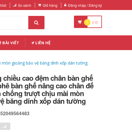
list
So sánh
Giỏ hàng
Đăng nhập / Đăng ký
0
0
Đ
BÀI VIẾT
LIÊN HỆ
i mòn gioăng bảo vệ băng dính xốp dán tường
g chiều cao đệm chân bàn ghế
phê bàn ​​ghế nâng cao chân đế
 chống trượt chịu mài mòn
vệ băng dính xốp dán tường
652049564483