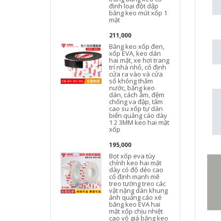
định loại đột dập
băng keo mút xốp 1
mặt
211,000
Băng keo xốp đen,
xốp EVA, keo dán
hai mặt, xe hơi trang
trí nhà nhỏ, cố định
cửa ra vào và cửa
sổ không thấm
nước, băng keo
dán, cách âm, đệm
chống va đập, tấm
cao su xốp tự dán
biển quảng cáo dày
1 2 3MM keo hai mặt
xốp
195,000
Bọt xốp eva tùy
chỉnh keo hai mặt
dày có độ dẻo cao
cố định mạnh mẽ
treo tường treo các
vật nặng dán khung
ảnh quảng cáo xé
băng keo EVA hai
mặt xốp chịu nhiệt
cao vô giá băng keo