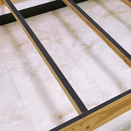
Miller Qi băng keo
Miloqi bọt hai mặt
hai mặt bọt biển có
keo dán tường có
độ nhớt cao siêu
độ nhớt cao cố định
mỏng liền mạch siêu
dày cố định văn
mỏng 1-2-3mm bọt
phòng quảng cáo
EVA màu đen Băng
sinh viên băng keo
keo hai mặt chắc
bọt biển thủ công
chắn băng keo 2
bán buôn miễn phí
mặt xốp đen
vận chuyển miễn
phí keo bọt biển
193,000
trắng mạnh keo bọt
biển hai mặt băng
dính xốp 1 mặt
Bọt biển mạnh dính
hai mặt đồ trang trí
518,000
xe hơi keo không
trượt keo dán tường
khung ảnh cố định
Miloqi Mạnh mẽ Bọt
không thấm nước
biển siêu mỏng Keo
chịu nhiệt độ cao
hai mặt Biển hiệu
dán tường liền mạch
Văn phòng Dán Đồ
băng keo chống va
trang trí nhỏ để cố
đập
định Sinh viên Sử
dụng thủ công EVA
218,000
Trắng Bông xốp
cách âm Băng keo
hai mặt 1-2-3mm
băng dính xốp vàng
193,000