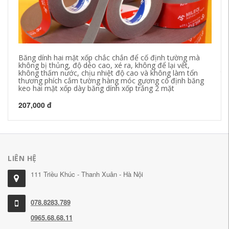
Băng dính hai mặt xốp chắc chắn để cố định tường mà
Bă
không bị thủng, độ dẻo cao, xé ra, không để lại vết,
ồn
không thấm nước, chịu nhiệt độ cao và không làm tổn
ti
thương phích cắm tường hàng móc gương cố định băng
keo hai mặt xốp dày băng dính xốp trắng 2 mặt
40
207,000 đ
LIÊN HỆ
111 Triều Khúc - Thanh Xuân - Hà Nội
078.8283.789
0965.68.68.11