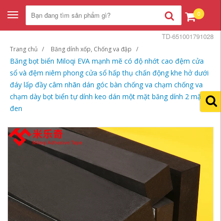
0
Toggle
navigation
TD-651001791028
Trang chủ
Băng dính xốp, Chống va đập
Băng bọt biển Miloqi EVA mạnh mẽ có độ nhớt cao đệm cửa
sổ và đệm niêm phong cửa sổ hấp thụ chấn động khe hở dưới
đáy lấp đầy câm nhãn dán góc bàn chống va chạm chống va
chạm dày bọt biển tự dính keo dán một mặt băng dính 2 mặt
đen