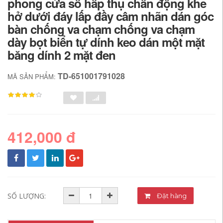
phong cửa sổ hấp thụ chấn động khe
hở dưới đáy lấp đầy câm nhãn dán góc
bàn chống va chạm chống va chạm
dày bọt biển tự dính keo dán một mặt
băng dính 2 mặt đen
TD-651001791028
MÃ SẢN PHẨM:
412,000 đ
SỐ LƯỢNG:
Đặt hàng