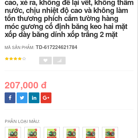
cao, xé ra, không để lại vết, không thấm
nước, chịu nhiệt độ cao và không làm
tổn thương phích cắm tường hàng
móc gương cố định băng keo hai mặt
xốp dày băng dính xốp trắng 2 mặt
TD-617224621784
MÃ SẢN PHẨM:
207,000 đ
PHÂN LOẠI MÀU: