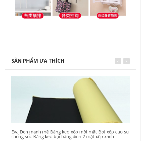
SẢN PHẨM ƯA THÍCH
Eva Đen mạnh mẽ Băng keo xốp một mặt Bọt xốp cao su
Vậ
chống sốc Băng keo bụi băng dính 2 mặt xốp xanh
ev