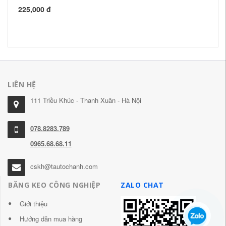
gi
ch
225,000 đ
27
LIÊN HỆ
111 Triều Khúc - Thanh Xuân - Hà Nội
078.8283.789
0965.68.68.11
cskh@tautochanh.com
BĂNG KEO CÔNG NGHIỆP
ZALO CHAT
Giới thiệu
Hướng dẫn mua hàng