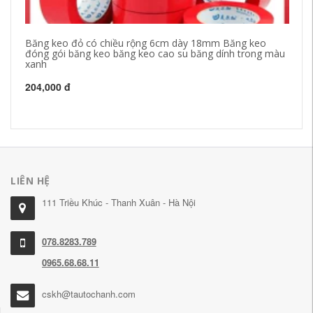
Băng keo đỏ có chiều rộng 6cm dày 18mm Băng keo
Bă
đóng gói băng keo băng keo cao su băng dính trong màu
8c
xanh
kh
dà
204,000 đ
1,
LIÊN HỆ
111 Triều Khúc - Thanh Xuân - Hà Nội
078.8283.789
0965.68.68.11
cskh@tautochanh.com