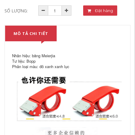
SỐ LƯỢNG:
Đặt hàng
MÔ TẢ CHI TIẾT
Nhãn hiệu: băng Meierjia
Tư liệu: Bopp
Phân loại màu: đỏ xanh xanh lục