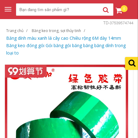
0
Toggle
navigation
TD-37539574744
Trang chủ
Băng keo trong, sợi thủy tinh
Băng dính màu xanh lá cây cao Chiều rộng 6M dày 14mm
Băng keo đóng gói Gói băng gói băng băng băng dính trong
loại to