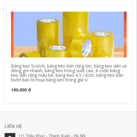
Băng keo Scotch, băng keo bản rộng lớn, băng keo dán và
Bă
đóng gói nhanh, băng keo trong suốt cao, 6 cuộn băng
ca
keo dán rộng màu be, băng keo 4,5 / 6cm, băng keo bán
mé
buôn bao bì mua băng keo trong giá sỉ
20
190,000 đ
LIÊN HỆ
111 Triều Khúc - Thanh Xuân - Hà Nội