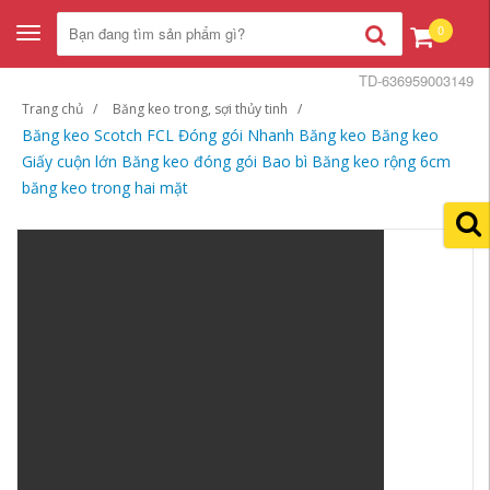
0
Toggle
navigation
TD-636959003149
Trang chủ
Băng keo trong, sợi thủy tinh
Băng keo Scotch FCL Đóng gói Nhanh Băng keo Băng keo
Giấy cuộn lớn Băng keo đóng gói Bao bì Băng keo rộng 6cm
băng keo trong hai mặt