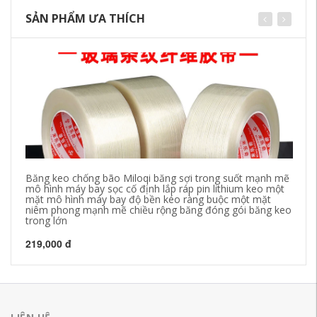
SẢN PHẨM ƯA THÍCH
Băng keo chống bão Miloqi băng sợi trong suốt mạnh mẽ
Bă
mô hình máy bay sọc cố định lắp ráp pin lithium keo một
Ta
mặt mô hình máy bay độ bền kéo ràng buộc một mặt
bă
niêm phong mạnh mẽ chiều rộng băng đóng gói băng keo
dà
trong lớn
bă
219,000 đ
21