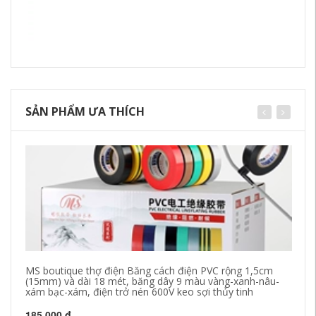
SẢN PHẨM ƯA THÍCH
MS boutique thợ điện Băng cách điện PVC rộng 1,5cm
Bă
(15mm) và dài 18 mét, băng dây 9 màu vàng-xanh-nâu-
su
xám bạc-xám, điện trở nén 600V keo sợi thủy tinh
Tă
185,000 đ
1,