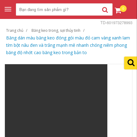
0
Toggle
navigation
TD-601973278993
Trang chủ
Băng keo trong, sợi thủy tinh
Băng dán màu băng keo đóng gói màu đỏ cam vàng xanh lam
tím bột nâu đen và trắng mạnh mẽ nhanh chóng niêm phong
băng độ nhớt cao băng keo trong bản to