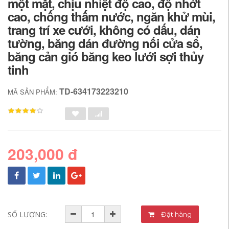
một mặt, chịu nhiệt độ cao, độ nhớt
cao, chống thấm nước, ngăn khử mùi,
trang trí xe cưới, không có dấu, dán
tường, băng dán đường nối cửa sổ,
băng cản gió băng keo lưới sợi thủy
tinh
TD-634173223210
MÃ SẢN PHẨM:
203,000 đ
SỐ LƯỢNG:
Đặt hàng