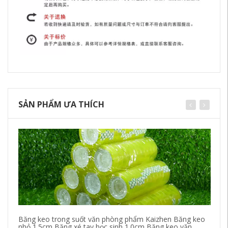
SẢN PHẨM ƯA THÍCH
Băng keo trong suốt văn phòng phẩm Kaizhen Băng keo
Mà
nhỏ 1.5cm Băng xé tay học sinh 1.0cm Băng keo văn
dò