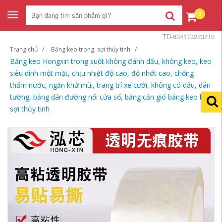
0
Toggle
navigation
TD-634173223210
Trang chủ
Băng keo trong, sợi thủy tinh
Băng keo Hongxin trong suốt không đánh dấu, không keo, keo
siêu dính một mặt, chịu nhiệt độ cao, độ nhớt cao, chống
thấm nước, ngăn khử mùi, trang trí xe cưới, không có dấu, dán
tường, băng dán đường nối cửa sổ, băng cản gió băng keo lưới
sợi thủy tinh