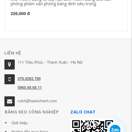
phòng phẩm văn phòng băng dính siêu trong
ke
226,000 đ
20
LIÊN HỆ
111 Triều Khúc - Thanh Xuân - Hà Nội
078.8283.789
0965.68.68.11
cskh@tautochanh.com
BĂNG KEO CÔNG NGHIỆP
ZALO CHAT
Giới thiệu
Hướng dẫn mua hàng