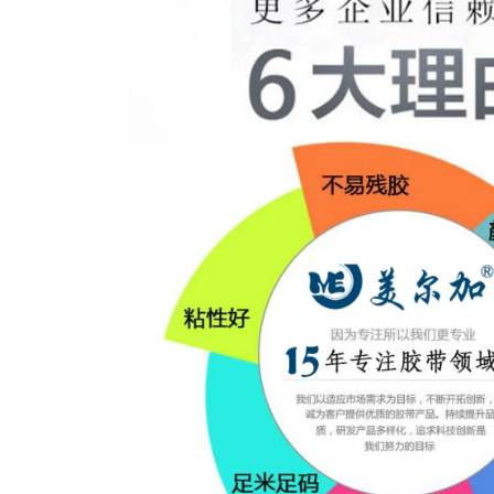
Băng trong suốt
Băng đóng gói Băng
Chiều rộng 6cm Dày
keo đóng gói Băng
18MM Lưu trữ lạnh
giấy băng rộng băng
Bao bì cao Bao bì
keo trong suốt 3m
Băng niêm phong
Gói băng băng băng
192,000
băng keo bạc sợi
thủy tinh
201,000
Băng keo trong suốt
YING HUI Băng trong
mạnh mẽ băng rộng
suốt Khối lượng lớn
lớn băng keo đóng
Hộp niêm phong
gói nhanh băng keo
Thể hiện Bao bì
niêm phong bán
Niêm phong Vải keo
buôn băng keo mở
rộng 4,5 / 6cm Băng
rộng băng keo dán
keo Bán buôn băng
giấy cuộn lớn băng
dính trong bản to
keo dán chiều rộng
băng keo 4.5 / 6cm
189,000
băng dính bạc sợi
thủy tinh
Băng trong suốt