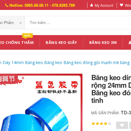
Hotline: 0965.68.68.11 - 078.8283.789
My Account
Wish
Sản Phẩm
MỚI
EO CHỐNG THẤM
BĂNG KEO GIẤY
BĂNG KEO 3M
m Dày 14mm Băng keo Băng keo Băng keo đóng gói mạnh mẽ băng dí
Băng keo dí
rộng 24mm 
Băng keo đó
tinh
TD-
MÃ SẢN PHẨM: