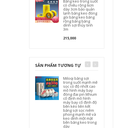
Băng keo trong suốt
có chiều rộng 6cm
dày 3cm bảo quản
lạnh băng keo đóng
gói băng keo băng
rộng băng băng
dính sợi thủy tinh
3m
215,000
SẢN PHẨM TƯƠNG TỰ
Miloqi băng sợi
trong suốt mạnh mẽ
sọc có độ nhớt cao
mô hình máy bay
đóng đai pin lithium
cố định mô hình
máy bay cố định độ
bền kéo liên kết
băng sợi sọc niêm
phong mạnh mẽ và
keo dính một mặt
bền băng keo trong
dày