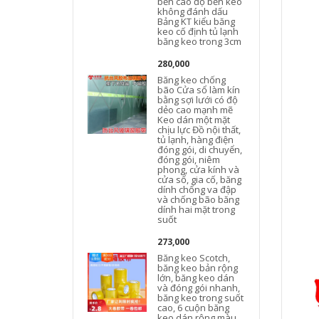
bền cao độ bền kéo
không đánh dấu
Bảng KT kiểu băng
keo cố định tủ lạnh
băng keo trong 3cm
280,000
Băng keo chống
bão Cửa sổ làm kín
bằng sợi lưới có độ
dẻo cao mạnh mẽ
Keo dán một mặt
chịu lực Đồ nội thất,
tủ lạnh, hàng điện
đóng gói, di chuyển,
đóng gói, niêm
phong, cửa kính và
cửa sổ, gia cố, băng
dính chống va đập
và chống bão băng
dính hai mặt trong
suốt
273,000
Băng keo Scotch,
băng keo bản rộng
lớn, băng keo dán
và đóng gói nhanh,
băng keo trong suốt
cao, 6 cuộn băng
keo dán rộng màu