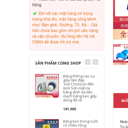
hỏng
Đối với các mặt hàng có trọng
lượng khá lớn, mặt hàng cồng kềnh
như: Bàn ghế, Giường, Tủ, Kệ... Giá
trên chưa bao gồm chi phí cân nặng
và vận chuyển. Vui lòng liên hệ với
CSKH để được hỗ trợ nhé.
SẢN PHẨM CÙNG SHOP
Băng thông cao su
giấy làm đẹp
1cm1,5cm2cm đến
6cm Sơn mặt nạ
băng dính da liền
mạch băng keo giấy
dùng để vẽ
MÔ
181,000
Băng keo trong suốt
Nhãn
có chiều rộng
Tư l