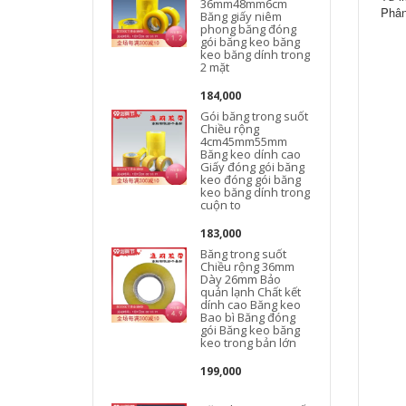
36mm48mm6cm
Phân
Băng giấy niêm
phong băng đóng
gói băng keo băng
keo băng dính trong
2 mặt
184,000
Gói băng trong suốt
Chiều rộng
4cm45mm55mm
Băng keo dính cao
Giấy đóng gói băng
keo đóng gói băng
keo băng dính trong
cuộn to
183,000
Băng trong suốt
Chiều rộng 36mm
Dày 26mm Bảo
quản lạnh Chất kết
dính cao Băng keo
Bao bì Băng đóng
gói Băng keo băng
keo trong bản lớn
199,000