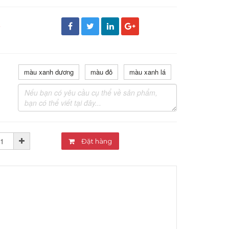
đ
màu xanh dương
màu đỏ
màu xanh lá
Đặt hàng