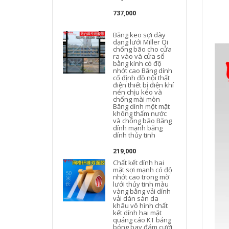
737,000
Băng keo sợi dày
dạng lưới Miller Qi
chống bão cho cửa
ra vào và cửa sổ
bằng kính có độ
nhớt cao Băng dính
cố định đồ nội thất
điện thiết bị điện khí
nén chịu kéo và
chống mài mòn
Băng dính một mặt
không thấm nước
và chống bão Băng
dính mạnh băng
dính thủy tinh
219,000
Chất kết dính hai
mặt sợi mạnh có độ
nhớt cao trong mờ
lưới thủy tinh màu
vàng bằng vải dính
vải dán sàn da
t
khâu vô hình chất
kết dính hai mặt
quảng cáo KT bảng
bóng bay đám cưới