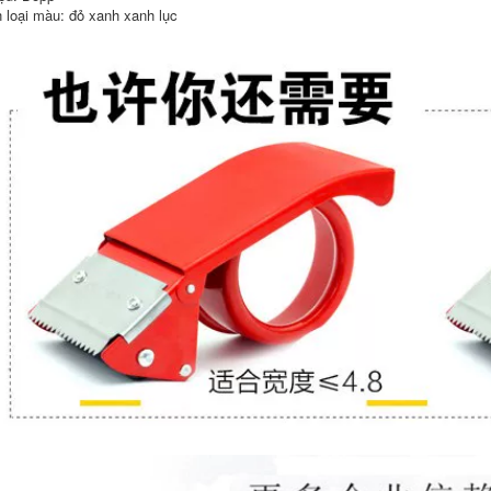
cao Chiều rộng
4cm Thịt dày 23mm
 loại màu: đỏ xanh xanh lục
48mm dày 14mm
Băng keo đóng gói
Gói gói băng niêm
băng keo băng keo
phong băng đóng
băng dính trong to
gói băng Admix
Paper băng keo
197,000
nano trong suốt
Băng trong suốt
Chiều rộng 45mm
277,000
dày 23mm Chất kết
Gói băng keo trong
dính cao Băng keo
suốt cao Chiều rộng
Bao bì băng keo
6cm dày 16mm Bao
Băng cao su Giấy
bì trong suốt băng
mua băng keo sợi
keo băng keo đóng
thủy tinh ở đâu
gói băng keo keo
sợi thủy tinh
199,000
Băng keo trong suốt
197,000
cao dài 150m rộng
Băng keo trong suốt
48mm Băng keo
có chiều rộng 4cm
đóng gói băng keo
dày 26mm Gói niêm
băng keo băng keo
phong băng đóng
băng keo sợi thủy
gói băng keo băng
tinh giá rẻ
keo băng keo sợi
thủy tinh dán nhám
201,000
vòng
201,000
Băng keo trong suốt
cao Chiều rộng
55mm dày 14mm