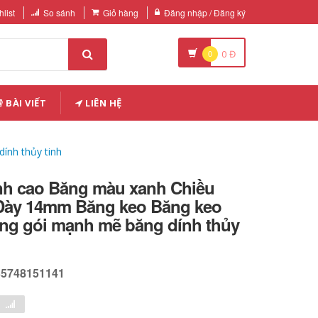
list
So sánh
Giỏ hàng
Đăng nhập / Đăng ký
0
0
Đ
BÀI VIẾT
LIÊN HỆ
nh thủy tinh
nh cao Băng màu xanh Chiều
Dày 14mm Băng keo Băng keo
ng gói mạnh mẽ băng dính thủy
35748151141