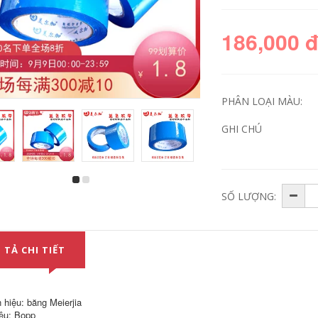
186,000 
PHÂN LOẠI MÀU:
GHI CHÚ
Băng trong suốt
Băng keo trong suốt
SỐ LƯỢNG:
Chiều rộng 4,8cm
cao Chiều rộng 4cm
Dày 3cm Chất kết
dày 14mm Lưu trữ
dính cao Hộp băng
lạnh Băng keo Bao
Bao bì Băng keo
bì Băng đóng gói
Đóng gói Dải cao su
băng băng băng
băng keo trong
dính thủy tinh
 TẢ CHI TIẾT
xanh
189,000
208,000
Gói băng keo trong
 hiệu: băng Meierjia
Băng keo trong suốt
suốt cao Chiều rộng
iệu: Bopp