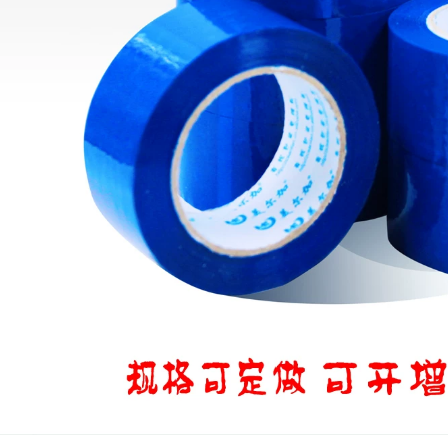
ETC Băng keo hai
Đóng gói Nhanh
mặt cố định máy ghi
Băng keo Băng keo
âm lái xe Mạnh mẽ
Giấy cuộn lớn Băng
Nhãn dán xe hơi
keo đóng gói Bao bì
mạnh mẽ đặc biệt
Băng keo rộng 6cm
dán tường kính
băng keo trong hai
nhiệt độ cao không
mặt
thấm nước ô tô đặc
biệt nhãn dán ma
193,000
thuật Băng keo hai
Băng keo Hongxin
mặt màu đỏ nano
trong suốt không
băng keo trong khổ
đánh dấu, không
lớn
keo, keo siêu dính
một mặt, chịu nhiệt
219,000
độ cao, độ nhớt cao,
Băng keo trong suốt
chống thấm nước,
với băng keo dán
ngăn khử mùi, trang
kín độ nhớt cao
trí xe cưới, không có
băng keo chiều rộng
dấu, dán tường,
bao bì thương mại
băng dán đường nối
điện tử Băng keo
cửa sổ, băng cản gió
niêm phong hộp
băng keo lưới sợi
trong suốt 45MM
thủy tinh
100 yard băng keo
thủy tinh
203,000
Băng sợi lưới để lắp
200,000
ráp pin lithium băng
Niêm phong băng
dính sợi thủy tinh
Scotch Bán buôn
Niêm phong bằng
201,000