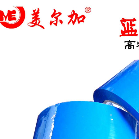
keo dán niêm
phong Đóng gói
Lắp ráp băng dính
nhanh Băng keo
ố định pin lithium,
niêm phong Băng
băng keo sợi lưới
bán buôn Scotch
một mặt có độ nhớt
băng keo lưới sợi
cao, băng dính một
thủy tinh
mặt mạng lưới mạnh
mẽ, máy in công
nghiệp, tủ lạnh,
358,000
khuôn thiết bị điện,
Băng keo màu đỏ
băng sợi thủy tinh
hồng vàng xanh
mô hình máy bay
xanh trắng nâu đen
băng keo trong dẻo
băng keo dán bao
bì nhựa trong suốt
224,000
băng keo dán
nhanh băng keo
Băng keo sợi thủy
băng dính trong loại
tinh sọc trong suốt
nhỏ
có độ nhớt cao một
mặt, không có keo,
băng dính chắc chắn
510,000
một mặt, băng keo
Băng dán màu băng
sợi, kéo tủ lạnh độ
keo đóng gói màu
hớt cao, thiết bị
đỏ cam vàng xanh
điện, vật nặng, mô
lam tím bột nâu đen
hình máy bay, băng
và trắng mạnh mẽ
dính cố định mô
nhanh chóng niêm
hình máy bay băng
phong băng độ nhớt
keo trong giá sỉ
cao băng keo trong
bản to
209,000
Băng dính đặc biệt