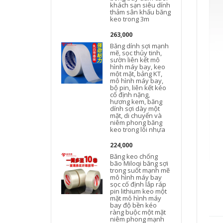
khách sạn siêu dính
thảm sân khấu băng
keo trong 3m
263,000
Băng dính sợi mạnh
mẽ, sọc thủy tinh,
sườn liên kết mô
hình máy bay, keo
một mặt, bảng KT,
mô hình máy bay,
bộ pin, liên kết kéo
cố định nặng,
hương kem, băng
dính sợi dày một
mặt, di chuyển và
niêm phong băng
keo trong lõi nhựa
224,000
Băng keo chống
bão Miloqi băng sợi
trong suốt mạnh mẽ
mô hình máy bay
sọc cố định lắp ráp
pin lithium keo một
mặt mô hình máy
bay độ bền kéo
ràng buộc một mặt
niêm phong mạnh