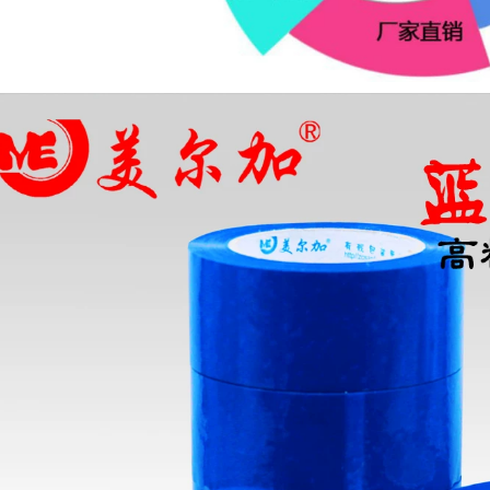
211,000
Khối lượng lớn Băng
rộng Giấy Taobao
Express Gói màu
Băng trong suốt
vàng Bao bì Niêm
Khối lượng lớn 4.5
phong Băng niêm
Wide 5.5 6cm Niêm
phong Băng Bán
phong Băng Taobao
buôn băng keo
Express Bao bì
trong suốt
Niêm phong Băng
giấy Đài phun nước
1,000,000
băng dính trong dày
Băng niêm phong
Taobao Cảnh sát
285,000
Đo băng keo băng
Văn phòng phẩm
keo tùy chỉnh chiều
Chenguang Băng
rộng 4,3cm thịt dày
trong suốt Băng
2,5cm băng dính sợi
rộng lớn Đóng gói
thủy tinh
nhanh Băng keo cố
định cố định chuyên
206,000
dụng với độ nhớt
Băng cảnh báo
cao Băng dính Giấy
Firebox Express
dán văn phòng Bán
Đóng gói Băng keo
buôn Băng keo lớn
trong suốt Băng keo
Cuộn lớn Niêm
4,5cm Nền trắng tùy
phong thùng carton
chỉnh băng keo
băng keo sợi thủy
trong giá sỉ
inh chịu nhiệt
206,000
214,000
Băng keo hai mặt xe
Băng keo Scotch FCL