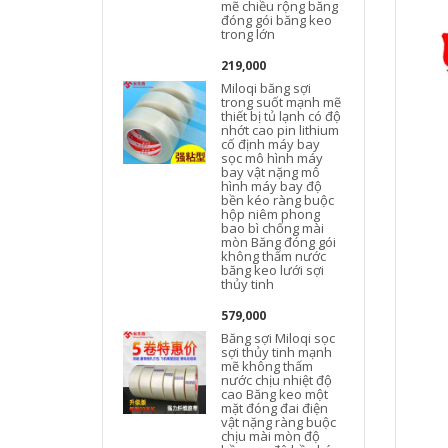
mẽ chiều rộng băng
đóng gói băng keo
c
trong lớn
219,000
Miloqi băng sợi
trong suốt mạnh mẽ
thiết bị tủ lạnh có độ
nhớt cao pin lithium
cố định máy bay
sọc mô hình máy
bay vật nặng mô
hình máy bay độ
bền kéo ràng buộc
hộp niêm phong
bao bì chống mài
mòn Băng đóng gói
không thấm nước
băng keo lưới sợi
thủy tinh
579,000
n
Băng sợi Miloqi sọc
sợi thủy tinh mạnh
mẽ không thấm
nước chịu nhiệt độ
cao Băng keo một
mặt đóng đai điện
vật nặng ràng buộc
chịu mài mòn độ