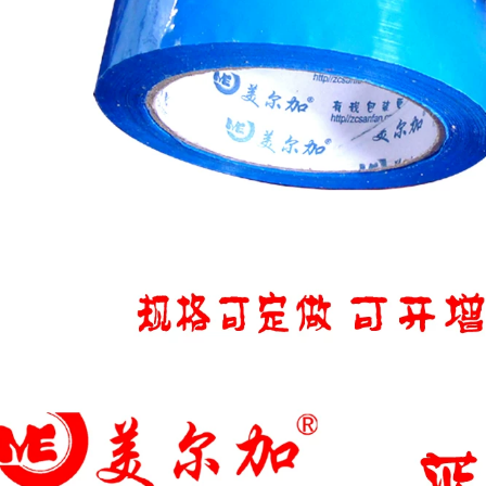
220,000
để cố định tủ lạnh.
Xé bỏ băng dính
không đánh dấu.
Băng dán niêm
Băng dán tủ lạnh
phong hộp trong
một mặt Băng dính
suốt có độ nhớt cao
sợi thủy tinh màu
Youbisheng Băng
xanh lam. băng dính
đóng gói băng keo
trong dày
bopp băng keo rộng
52um độ dày thịt 4,5
CM độ dày 2,5cm
214,000
băng keo trong khổ
lớn
Băng trong suốt
Khối lượng lớn Siêu
215,000
dày Taobao
Express Gói băng
niêm phong lớn với
băng niêm phong
Batch Full Batch
băng dính trong đa
năng
189,000