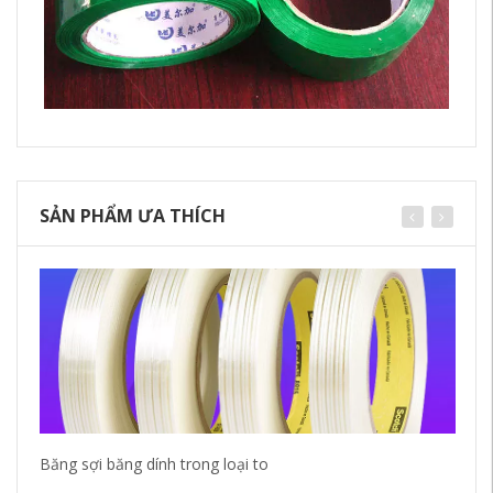
SẢN PHẨM ƯA THÍCH
Băng sợi băng dính trong loại to
Bă
Bă