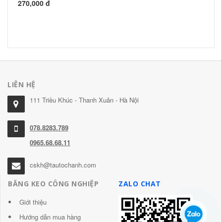
tr
270,000 đ
18
LIÊN HỆ
111 Triều Khúc - Thanh Xuân - Hà Nội
078.8283.789
0965.68.68.11
cskh@tautochanh.com
BĂNG KEO CÔNG NGHIỆP
ZALO CHAT
Giới thiệu
Hướng dẫn mua hàng