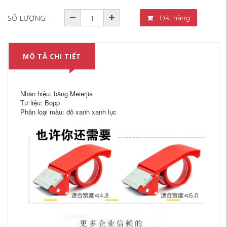
SỐ LƯỢNG:
Đặt hàng
MÔ TẢ CHI TIẾT
Nhãn hiệu: băng Meierjia
Tư liệu: Bopp
Phân loại màu: đỏ xanh xanh lục