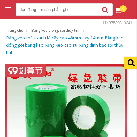
0
Toggle
navigation
TD-37539310341
Trang chủ
Băng keo trong, sợi thủy tinh
Băng keo màu xanh lá cây cao 48mm dày 14mm Băng keo
đóng gói băng keo băng keo cao su băng dính bạc sợi thủy
tinh