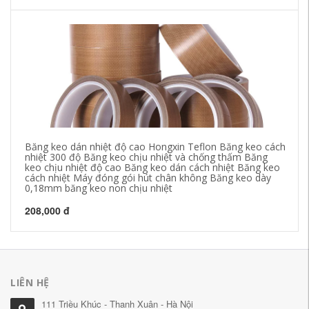
Băng keo dán nhiệt độ cao Hongxin Teflon Băng keo cách
Má
nhiệt 300 độ Băng keo chịu nhiệt và chống thấm Băng
ki
keo chịu nhiệt độ cao Băng keo dán cách nhiệt Băng keo
đệ
cách nhiệt Máy đóng gói hút chân không Băng keo dày
FR
0,18mm băng keo non chịu nhiệt
22
208,000 đ
LIÊN HỆ
111 Triều Khúc - Thanh Xuân - Hà Nội