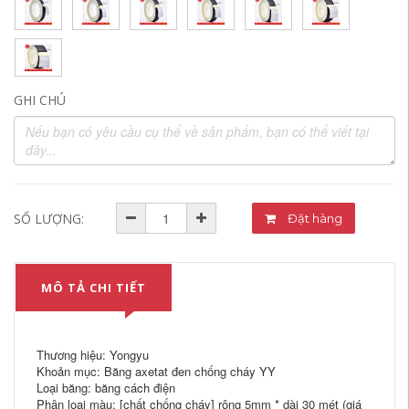
GHI CHÚ
SỐ LƯỢNG:
Đặt hàng
MÔ TẢ CHI TIẾT
Thương hiệu: Yongyu
Khoản mục: Băng axetat đen chống cháy YY
Loại băng: băng cách điện
Phân loại màu: [chất chống cháy] rộng 5mm * dài 30 mét (giá