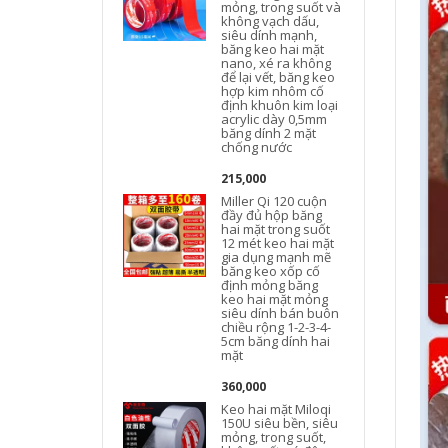
mỏng, trong suốt và
không vạch dấu,
siêu dính mạnh,
băng keo hai mặt
nano, xé ra không
để lại vết, băng keo
hợp kim nhôm cố
định khuôn kim loại
acrylic dày 0,5mm
băng dính 2 mặt
chống nước
215,000
Miller Qi 120 cuộn
đầy đủ hộp băng
hai mặt trong suốt
12 mét keo hai mặt
gia dụng mạnh mẽ
băng keo xốp cố
định mỏng băng
keo hai mặt mỏng
siêu dính bán buôn
chiều rộng 1-2-3-4-
5cm băng dính hai
mặt
360,000
Keo hai mặt Miloqi
150U siêu bền, siêu
mỏng, trong suốt,