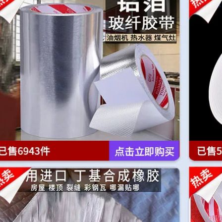
khung điện thoại di
khắc siêu mỏng
động Băng keo hai
Miloqi mạnh mẽ, độ
mặt chuyên dụng,
nhớt cao, vô giá và
chống rò rỉ và thấm
dễ xé, miếng bọt
nước, màu đen và
biển trắng mờ, vải
trắng, độ nhớt cao,
kết dính nhạy cảm
không đánh dấu,
với áp lực nóng
băng keo xốp chịu
chảy, băng keo văn
nhiệt cao, máy tính
phòng hai mặt siêu
bảng băng keo băng
dính, bán buôn văn
keo 2 mặt giá rẻ
phòng phẩm, gia
đình băng dính 2
mặt giá rẻ
198,000
Công tắc miếng dán
222,000
chống bụi trang trí
tường chặn ổ cắm
Miloqi đồ nội thất
miếng dán cố định
chống lại bức tường
hàng cắm miếng
tạo tác miễn phí
dán tường hai mặt
đấm ghế chống đổ
liền mạch miếng dán
phù hợp kết nối đồ
nano hai mặt liền
nội thất TV quần áo
mạch băng keo 2
tủ giày cố định băng
mặt dán tường
keo 2 mặt 3m
219,000
219,000
Mi Leqi dán keo đặc
Miếng dán hai mặt
biệt cho câu đối Lễ
trong suốt Miếng
hội mùa xuân Câu
dán từ tính tủ lạnh
đối lễ hội mùa xuân
mạnh và có độ dẻo
2021 hình ảnh năm
cao Tranh treo