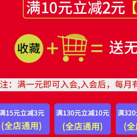
Miloqi keo dán hai
Mi Leqi miếng dán
mặt siêu mỏng
hai mặt nano trong
mạnh mẽ cho học
suốt siêu mỏng
sinh cầm tay trẻ em
mạnh mẽ bảng
dễ dàng xé đồ dùng
quảng cáo mã hai
văn phòng Băng
chiều mã nhãn
keo xốp độ nhớt
nhận dạng nhãn
cao không để lại vết
dán cố định khung
cố định tường áp
ảnh hộp khăn giấy
phích băng keo giấy
dán tường không
bán buôn keo xốp
thấm nước không
băng dính 2 mặt
để lại dấu vết Giấy
mỏng
dán hai mặt đa
năng siêu dính băng
dính 2 mặt chuyên
219,000
dụng
Băng keo hai mặt
278,000