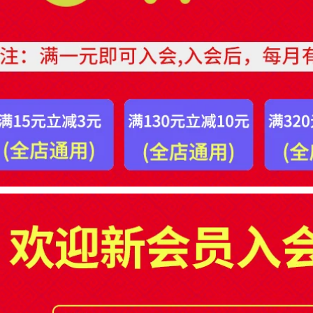
mat
giấy bông thấm dầu-
băng keo mặt băng
dính 2 mặt 3m
214,000
Băng dính vải hai
205,000
mặt băng dính cố
định thảm mạnh mẽ
Keo dán hai mặt
iên kết vải da lưới
3MCIP66 dán tường,
mờ Băng keo hai
keo dán liền mạch
mặt băng keo silicon
cho ô tô, phòng tắm
2 mặt
và văn phòng,
không dư keo, băng
keo hai mặt, đóng
199,000
hộp chống thấm
nước chắc chắn,
băng keo hai mặt
Băng keo hai mặt
3M nguyên bản dày
xốp 3M dùng để
1,1mm băng keo 2
dán tường, khung
mặt
ảnh, keo dán tường
độ nhớt cao, đặc,
xốp mạnh, siêu
201,000
dính, quảng cáo văn
phòng, gạch, kim
loại, không dấu vết,
Băng keo sợi hai
xe gia đình, băng
mặt, cao su bền, có
keo hai mặt xốp hai
độ dẻo cao và băng
mặt keo xốp 2 mặt
lưới cố định trên bề
mặt gồ ghề băng
dán 2 mặt
213,000
211,000