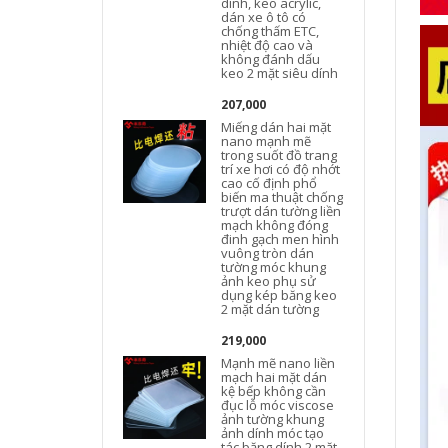
dính, keo acrylic,
dán xe ô tô có
chống thấm ETC,
nhiệt độ cao và
không đánh dấu
keo 2 mặt siêu dính
207,000
Miếng dán hai mặt
nano mạnh mẽ
trong suốt đồ trang
trí xe hơi có độ nhớt
cao cố định phổ
biến ma thuật chống
trượt dán tường liền
mạch không đóng
đinh gạch men hình
vuông tròn dán
tường móc khung
ảnh keo phụ sử
dụng kép băng keo
2 mặt dán tường
219,000
Mạnh mẽ nano liền
mạch hai mặt dán
kệ bếp không cần
đục lỗ móc viscose
ảnh tường khung
ảnh dính móc tạo
tác băng dính 2 mặt