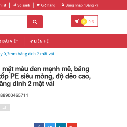
list
So sánh
Giỏ hàng
Đăng nhập / Đăng ký
0
0
Đ
BÀI VIẾT
LIÊN HỆ
y 0,3mm băng dính 2 mặt vải
i mặt màu đen mạnh mẽ, băng
xốp PE siêu mỏng, độ dẻo cao,
ng dính 2 mặt vải
588900465711