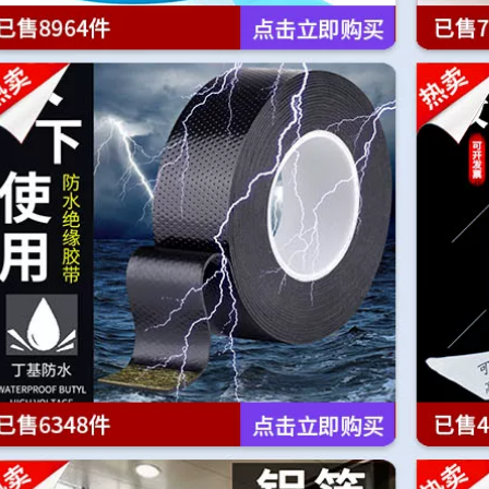
Băng dính vải hai
mặt chắc chắn, lưới
219,000
trong suốt cao,
Miếng dán chống
cuộn dài 50 mét,
chói trong suốt mùa
thảm đỏ đám cưới
hè đường viền cổ
không thấm nước,
váy áo chống trượt
băng keo nối, áp
chống rơi miếng dán
phích bóng, câu đối,
sling Dress vô hình
tường cố định, độ
hai mặt dán liền
dẻo cao, xé không
mạch keo 2 mặt đen
ể lại vết các loại
băng keo 2 mặt
219,000
219,000
Mi Leqi bong bóng
liền mạch phân phối
Băng keo hai mặt
tròn trong suốt độ
gốc dầu 100U Miloqi
nhớt cao phòng
dính chắc chắn, siêu
cưới tiệc sinh nhật
mỏng mờ, không
bố trí ngày lễ cưới
dấu vết, dễ xé,
xe cưới bong bóng
không có keo dư,
trang trí băng dính 1
nhiệt độ cao 120 độ,
gói 100 miếng xé ra
băng keo hai mặt có
không để lại vết
độ nhớt cao không
băng keo 2 mặt dán
đánh dấu dùng
tường
trong studio, Chiều
rộng 5cm keo 2 mặt
3m
193,000
Mạnh mẽ, siêu
199,000
mỏng và siêu mịn
sửa chữa màn hình
Băng keo hai mặt