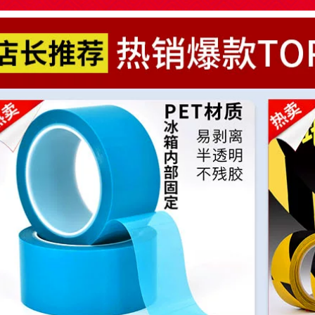
màu đen Miloqi sơn
lót không sơn lót
tường bên ngoài giả
Tủ lạnh che bụi tân
gạch băng keo
trang dán đầy đủ tự
tường bên ngoài
dán cửa tủ inox
đường lưới băng
màu trang trí chống
keo sơn giả đá thật
thấm, chống dầu và
Băng keo giả gạch
chống bám bụi băng
dài 50 mét cuộn
keo dính 2 mặt
băng hai mặt chiều
rộng 1-2-3-5cm băng
262,000
keo xốp 2 mặt siêu
Hộp lưu trữ dải điện
dính
mạnh mẽ hai mặt bộ
định tuyến dải điện
193,000
miếng dán tường để
Miloqi trong suốt
bàn dán tường chất
nano hai mặt băng
kết dính liền mạch
dính vô hình phổ
băng dính trong 2
quát ma thuật mạnh
mặt
mẽ tường có độ
nhớt cao liền mạch
261,000
keo nano dán
Mạnh mẽ nano liền
không đinh đục lỗ
mạch miếng dán hai
cố định gạch cố định
mặt trong suốt ghi
miễn phí đục lỗ
trang trí xe có độ
khung ảnh treo
nhớt cao trong suốt
khung ảnh dán
viscose miếng dán
tường băng keo 2
tròn chống trượt
mặt trong suốt
không thấm nước
băng dính hai mặt
273,000
siêu chắc