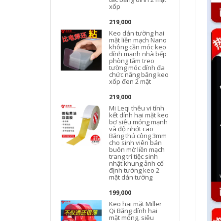
xốp
219,000
Keo dán tường hai
mặt liền mạch Nano
không cần móc keo
dính mạnh nhà bếp
phòng tắm treo
tường móc dính đa
chức năng băng keo
đ
xốp đen 2 mặt
219,000
Mi Leqi thêu vi tính
kết dính hai mặt keo
bơ siêu mỏng mạnh
và độ nhớt cao
Băng thủ công 3mm
cho sinh viên bán
buôn mờ liền mạch
trang trí tiệc sinh
nhật khung ảnh cố
định tường keo 2
mặt dán tường
199,000
Keo hai mặt Miller
Qi Băng dính hai
mặt mỏng, siêu