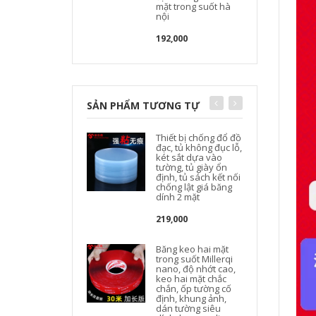
mặt trong suốt hà
nội
192,000
SẢN PHẨM TƯƠNG TỰ
Thiết bị chống đổ đồ
đạc, tủ không đục lỗ,
két sắt dựa vào
tường, tủ giày ổn
định, tủ sách kết nối
chống lật giá băng
dính 2 mặt
219,000
Băng keo hai mặt
trong suốt Millerqi
nano, độ nhớt cao,
keo hai mặt chắc
chắn, ốp tường cố
định, khung ảnh,
dán tường siêu