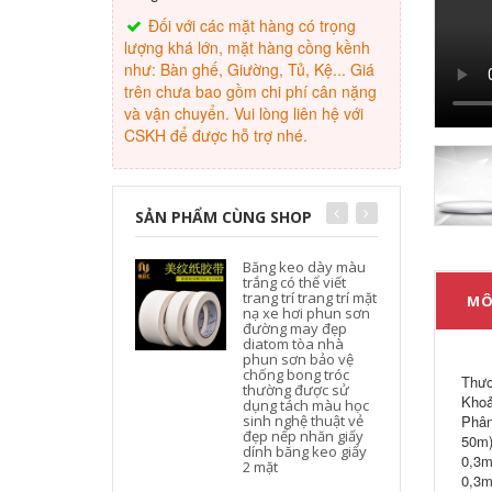
Đối với các mặt hàng có trọng
lượng khá lớn, mặt hàng cồng kềnh
như: Bàn ghế, Giường, Tủ, Kệ... Giá
trên chưa bao gồm chi phí cân nặng
và vận chuyển. Vui lòng liên hệ với
CSKH để được hỗ trợ nhé.
SẢN PHẨM CÙNG SHOP
Băng keo dày màu
trắng có thể viết
trang trí trang trí mặt
MÔ
nạ xe hơi phun sơn
đ
đường may đẹp
diatom tòa nhà
phun sơn bảo vệ
chống bong tróc
Thươ
thường được sử
Khoả
dụng tách màu học
sinh nghệ thuật vẻ
Phân
đẹp nếp nhăn giấy
50m)
dính băng keo giấy
0,3m
2 mặt
0,3m