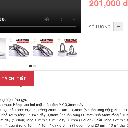
201,000 
SỐ LƯỢNG:
Keo hai mặt
Băng keo hai mặt
3M9080HL siêu bền
xốp đen nhập khẩu,
và mỏng mờ, không
màng đỏ siêu dính
 TẢ CHI TIẾT
ể lại dấu vết, cố
chắc chắn, keo xốp
định biển tên có độ
đen, sơn giả đá thật
dẻo cao, băng keo
cho tường ngoại
hai mặt không đánh
thất, lưới và các
dấu dùng cho ô tô,
đường chéo, xốp
ng hiệu: Yongyu
rộng 12345cm * dài
đệm PE độ dẻo cao,
n mục: Băng keo hai mặt màu đen YY-0,3mm dày
50m, băng keo hai
băng keo dải đèn
 loại màu sắc: cực mịn rộng 2mm * 10m * 0,3mm (5 cuộn tổng cộng 50 mét) 
mặt 3M chịu nhiệt
LED dày 1-2-3mm
cao keo mút 2 mặt
băng dính 2 mặt
 nhỏ 4mm rộng * 10m * dày 0,3mm (2 cuộn tổng 20 mét) nhỏ 5mm rộng * 10
màu đen
m dày (1 cuộn) rộng 10mm * 10m * dày 0,3mm (1 cuộn) Chiều rộng 12mm * 
226,000
m (1 cuộn) rộng 18mm * 10m * dày 0,3mm (1 cuộn) rộng 20mm * 10m * dày 
209,000