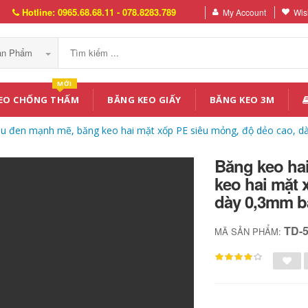
Hotline: 0965.68.68.11 - 078.8283.789
My Account
Wish
Sản Phẩm
MỚI
EO CHỐNG THẤM
BĂNG KEO GIẤY
BĂNG KEO 3M
u đen mạnh mẽ, băng keo hai mặt xốp PE siêu mỏng, độ dẻo cao, dà
Băng keo ha
keo hai mặt 
dày 0,3mm bă
TD-
MÃ SẢN PHẨM: