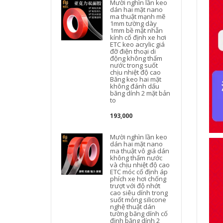
Mười nghìn lần keo
dán hai mặt nano
ma thuật mạnh mẽ
1mm tường dày
1mm bề mặt nhẵn
kính cố định xe hơi
ETC keo acrylic giá
đỡ điện thoại di
l
động không thấm
nước trong suốt
chịu nhiệt độ cao
Băng keo hai mặt
không đánh dấu
băng dính 2 mặt bản
to
193,000
Mười nghìn lần keo
dán hai mặt nano
ma thuật vô giá dán
không thấm nước
và chịu nhiệt độ cao
ETC móc cố định áp
phích xe hơi chống
trượt với độ nhớt
cao siêu dính trong
suốt mỏng silicone
nghệ thuật dán
tường băng dính cố
định băng dính 2