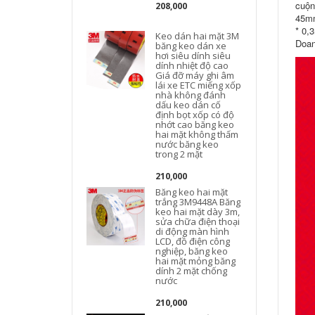
cuộn
208,000
45mm
* 0,
Keo dán hai mặt 3M
Doan
băng keo dán xe
hơi siêu dính siêu
dính nhiệt độ cao
Giá đỡ máy ghi âm
lái xe ETC miếng xốp
nhà không đánh
dấu keo dán cố
định bọt xốp có độ
nhớt cao băng keo
hai mặt không thấm
nước băng keo
trong 2 mặt
210,000
Băng keo hai mặt
trắng 3M9448A Băng
keo hai mặt dày 3m,
sửa chữa điện thoại
di động màn hình
LCD, đồ điện công
nghiệp, băng keo
hai mặt mỏng băng
dính 2 mặt chống
nước
210,000