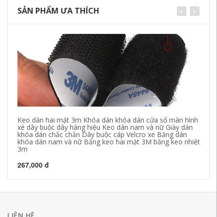
SẢN PHẨM ƯA THÍCH
Keo dán hai mặt 3m Khóa dán khóa dán cửa sổ màn hình
Ke
xé dây buộc dây hàng hiệu Keo dán nam và nữ Giày dán
vá
khóa dán chắc chắn Dây buộc cáp Velcro xe Băng dán
ke
khóa dán nam và nữ Băng keo hai mặt 3M băng keo nhiệt
3m
21
267,000 đ
LIÊN HỆ