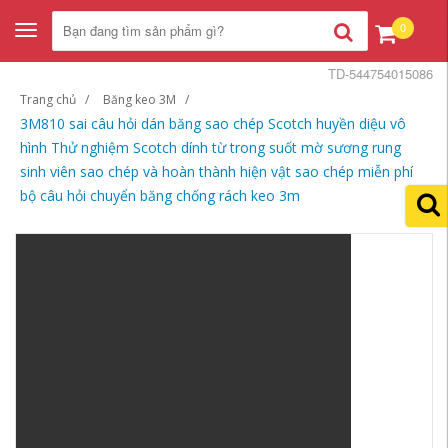
0
Toggle
navigation
TD-544754015086
Trang chủ
Băng keo 3M
3M810 sai câu hỏi dán băng sao chép Scotch huyền diệu vô
hình Thử nghiệm Scotch dính từ trong suốt mờ sương rung
sinh viên sao chép và hoàn thành hiện vật sao chép miễn phí
bộ câu hỏi chuyển băng chống rách keo 3m