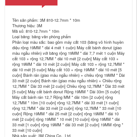
Tên sản phẩm: 3M 810-12.7mm * 10m
Thương hiệu: 3M
Mã số: 810-12.7mm * 10m
Loại băng: băng văn phòng phẩm
Phân loại màu sắc: bao gồm máy cắt 103 (băng vô hình huyền
diệu rộng 19MM * dài 4 mét 1 cuộn) Máy cắt bánh donut (giao
màu ngẫu nhiên) với băng rộng 19MM * dài 7,7 mét 1 cuộn Máy
cắt 103 + rộng 12,7MM * dài 10 mét [2 cuộn] Máy cắt 103 +
rộng 19MM * dài 10 mét [2 cuộn] Máy cắt 103 + rộng 12,7MM *
dài 10 mét [5 cuộn] Máy cắt 103 + rộng 19MM * dài 10 mét [5
cuộn] Bánh rán (giao màu ngẫu nhiên) + chiều rộng 19MM * Dài
33 mét [2 cuộn] Bánh rán (giao màu ngẫu nhiên) + Chiều rộng
12,7MM * Dài 33 mét [2 cuộn] Chiều rộng 12,7MM * Dài 33 mét
[5 cuộn] Máy cắt bánh donut Rộng 19MM * Dài 33m [5 cuộn]
Máy cắt bánh rán 12,7 Rộng MM * dài 10m [2 cuộn] rộng
12,7MM * 10m [10 cuộn] rộng 12,7MM * dài 33 mét [1 cuộn]
rộng 12,7MM * dài 33 mét [2 cuộn] rộng 12,7MM * 33 mét [10
cuộn] Rộng 19MM * dài 25 mét [2 cuộn] rộng 19MM * dài 10
mét [2 cuộn] rộng 19MM * 10 mét [10 cuộn] rộng 19MM * dài
33 mét [1 cuộn] rộng 19MM * dài 33 mét [2 cuộn] 19MM rộng *
33 mét [10 cuộn]
Nhà sản xuất: 3M China Co., Ltd.