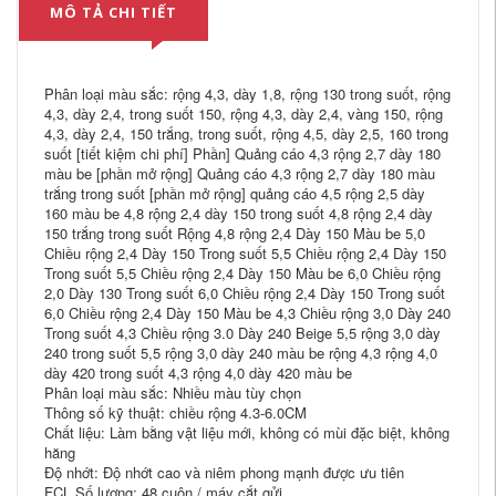
MÔ TẢ CHI TIẾT
Phân loại màu sắc: rộng 4,3, dày 1,8, rộng 130 trong suốt, rộng
4,3, dày 2,4, trong suốt 150, rộng 4,3, dày 2,4, vàng 150, rộng
4,3, dày 2,4, 150 trắng, trong suốt, rộng 4,5, dày 2,5, 160 trong
suốt [tiết kiệm chi phí] Phần] Quảng cáo 4,3 rộng 2,7 dày 180
màu be [phần mở rộng] Quảng cáo 4,3 rộng 2,7 dày 180 màu
trắng trong suốt [phần mở rộng] quảng cáo 4,5 rộng 2,5 dày
160 màu be 4,8 rộng 2,4 dày 150 trong suốt 4,8 rộng 2,4 dày
150 trắng trong suốt Rộng 4,8 rộng 2,4 Dày 150 Màu be 5,0
Chiều rộng 2,4 Dày 150 Trong suốt 5,5 Chiều rộng 2,4 Dày 150
Trong suốt 5,5 Chiều rộng 2,4 Dày 150 Màu be 6,0 Chiều rộng
2,0 Dày 130 Trong suốt 6,0 Chiều rộng 2,4 Dày 150 Trong suốt
6,0 Chiều rộng 2,4 Dày 150 Màu be 4,3 Chiều rộng 3,0 Dày 240
Trong suốt 4,3 Chiều rộng 3.0 Dày 240 Beige 5,5 rộng 3,0 dày
240 trong suốt 5,5 rộng 3,0 dày 240 màu be rộng 4,3 rộng 4,0
dày 420 trong suốt 4,3 rộng 4,0 dày 420 màu be
Phân loại màu sắc: Nhiều màu tùy chọn
Thông số kỹ thuật: chiều rộng 4.3-6.0CM
Chất liệu: Làm bằng vật liệu mới, không có mùi đặc biệt, không
hăng
Độ nhớt: Độ nhớt cao và niêm phong mạnh được ưu tiên
FCL Số lượng: 48 cuộn / máy cắt gửi