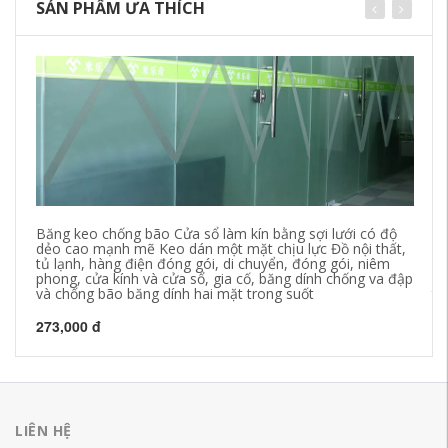
SẢN PHẨM ƯA THÍCH
Băng keo chống bão Cửa sổ làm kín bằng sợi lưới có độ
Tr
dẻo cao mạnh mẽ Keo dán một mặt chịu lực Đồ nội thất,
bu
tủ lạnh, hàng điện đóng gói, di chuyển, đóng gói, niêm
gó
phong, cửa kính và cửa sổ, gia cố, băng dính chống va đập
ph
và chống bão băng dính hai mặt trong suốt
th
273,000 đ
1,
LIÊN HỆ