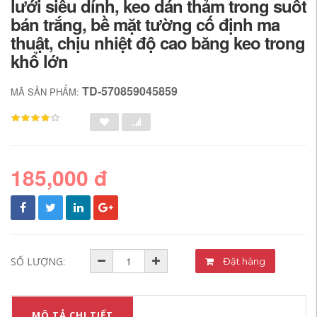
lưới siêu dính, keo dán thảm trong suốt
bán trắng, bề mặt tường cố định ma
thuật, chịu nhiệt độ cao băng keo trong
khổ lớn
TD-570859045859
MÃ SẢN PHẨM:
185,000 đ
SỐ LƯỢNG:
Đặt hàng
MÔ TẢ CHI TIẾT