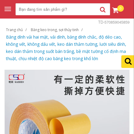
0
Toggle
navigation
TD-570859045859
Trang chủ
Băng keo trong, sợi thủy tinh
Băng dính vải hai mặt, vải dính, băng dính chắc, độ dẻo cao,
không vết, không dấu vết, keo dán thảm tường, lưới siêu dính,
keo dán thảm trong suốt bán trắng, bề mặt tường cố định ma
thuật, chịu nhiệt độ cao băng keo trong khổ lớn