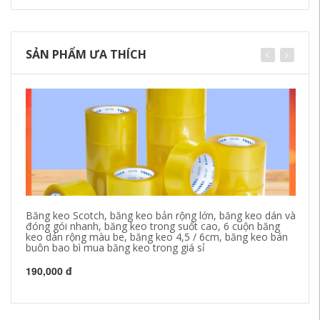
SẢN PHẨM ƯA THÍCH
Băng keo Scotch, băng keo bản rộng lớn, băng keo dán và
Bă
đóng gói nhanh, băng keo trong suốt cao, 6 cuộn băng
ph
keo dán rộng màu be, băng keo 4,5 / 6cm, băng keo bán
bá
buôn bao bì mua băng keo trong giá sỉ
43
190,000 đ