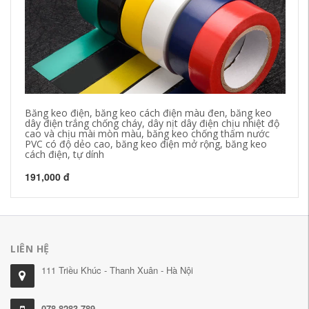
Băng keo điện, băng keo cách điện màu đen, băng keo
Bă
dây điện trắng chống cháy, dây nịt dây điện chịu nhiệt độ
si
cao và chịu mài mòn màu, băng keo chống thấm nước
độ
PVC có độ dẻo cao, băng keo điện mở rộng, băng keo
ch
cách điện, tự dính
60
191,000 đ
LIÊN HỆ
111 Triều Khúc - Thanh Xuân - Hà Nội
078.8283.789