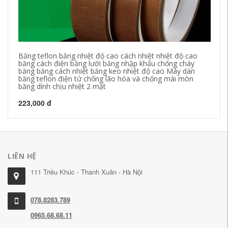
Băng teflon băng nhiệt độ cao cách nhiệt nhiệt độ cao
Bă
băng cách điện băng lưới băng nhập khẩu chống cháy
nh
băng băng cách nhiệt băng keo nhiệt độ cao Máy dán
20
băng teflon điện tử chống lão hóa và chống mài mòn
ke
băng dính chịu nhiệt 2 mặt
độ
223,000 đ
45
LIÊN HỆ
111 Triều Khúc - Thanh Xuân - Hà Nội
078.8283.789
0965.68.68.11