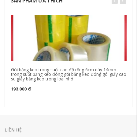
SẢN PHẨM ƯA THÍCH
Gói băng keo trong suốt cao độ rộng 6cm dày 14mm
Bă
trong suốt băng keo đóng gói băng keo đóng gói giấy cao
su giấy băng keo trong loại nhỏ
20
193,000 đ
LIÊN HỆ