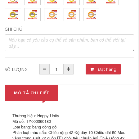
GHI CHÚ
SỐ LƯỢNG:
Đặt hàng
MÔ TẢ CHI TIẾT
Thương hiệu: Happy Unity
Mã số: TY000060180
Loại băng: băng đóng gói
Phân loại màu sắc: Chiều rộng 42 Độ dày 10 Chiều dài 50 Màu
vàng trong suốt 72 cuộn [Từ chối tiêu chuẩn ảo] Chiều rộng 42