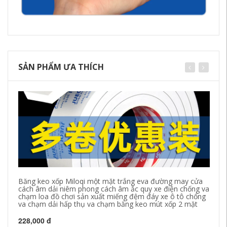
SẢN PHẨM ƯA THÍCH
Băng keo xốp Miloqi một mặt trắng eva đường may cửa
Dả
cách âm dải niêm phong cách âm ắc quy xe điện chống va
ch
chạm loa đồ chơi sản xuất miếng đệm đáy xe ô tô chống
dí
va chạm dải hấp thụ va chạm băng keo mút xốp 2 mặt
27
228,000 đ