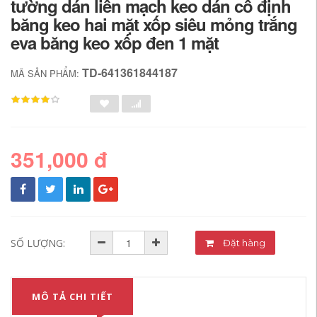
tường dán liền mạch keo dán cố định
băng keo hai mặt xốp siêu mỏng trắng
eva băng keo xốp đen 1 mặt
TD-641361844187
MÃ SẢN PHẨM:
351,000 đ
SỐ LƯỢNG:
Đặt hàng
MÔ TẢ CHI TIẾT