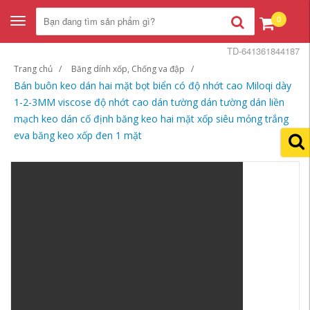
0
Toggle
navigation
TD-641361844187
Trang chủ
Băng dính xốp, Chống va đập
Bán buôn keo dán hai mặt bọt biển có độ nhớt cao Miloqi dày
1-2-3MM viscose độ nhớt cao dán tường dán tường dán liền
mạch keo dán cố định băng keo hai mặt xốp siêu mỏng trắng
eva băng keo xốp đen 1 mặt