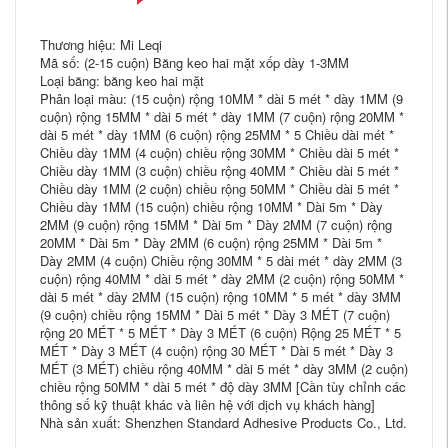
Thương hiệu: Mi Leqi
Mã số: (2-15 cuộn) Băng keo hai mặt xốp dày 1-3MM
Loại băng: băng keo hai mặt
Phân loại màu: (15 cuộn) rộng 10MM * dài 5 mét * dày 1MM (9
cuộn) rộng 15MM * dài 5 mét * dày 1MM (7 cuộn) rộng 20MM *
dài 5 mét * dày 1MM (6 cuộn) rộng 25MM * 5 Chiều dài mét *
Chiều dày 1MM (4 cuộn) chiều rộng 30MM * Chiều dài 5 mét *
Chiều dày 1MM (3 cuộn) chiều rộng 40MM * Chiều dài 5 mét *
Chiều dày 1MM (2 cuộn) chiều rộng 50MM * Chiều dài 5 mét *
Chiều dày 1MM (15 cuộn) chiều rộng 10MM * Dài 5m * Dày
2MM (9 cuộn) rộng 15MM * Dài 5m * Dày 2MM (7 cuộn) rộng
20MM * Dài 5m * Dày 2MM (6 cuộn) rộng 25MM * Dài 5m *
Dày 2MM (4 cuộn) Chiều rộng 30MM * 5 dài mét * dày 2MM (3
cuộn) rộng 40MM * dài 5 mét * dày 2MM (2 cuộn) rộng 50MM *
dài 5 mét * dày 2MM (15 cuộn) rộng 10MM * 5 mét * dày 3MM
(9 cuộn) chiều rộng 15MM * Dài 5 mét * Dày 3 MÉT (7 cuộn)
rộng 20 MÉT * 5 MÉT * Dày 3 MÉT (6 cuộn) Rộng 25 MÉT * 5
MÉT * Dày 3 MÉT (4 cuộn) rộng 30 MÉT * Dài 5 mét * Dày 3
MÉT (3 MÉT) chiều rộng 40MM * dài 5 mét * dày 3MM (2 cuộn)
chiều rộng 50MM * dài 5 mét * độ dày 3MM [Cần tùy chỉnh các
thông số kỹ thuật khác và liên hệ với dịch vụ khách hàng]
Nhà sản xuất: Shenzhen Standard Adhesive Products Co., Ltd.