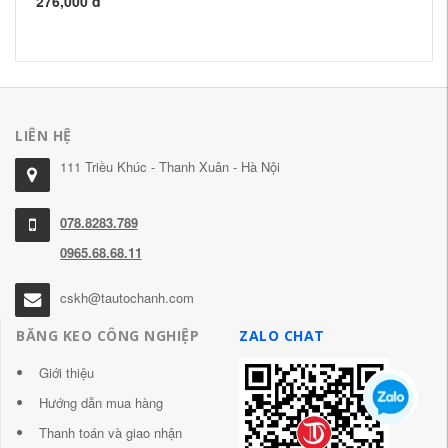
276,000 đ
18
LIÊN HỆ
111 Triều Khúc - Thanh Xuân - Hà Nội
078.8283.789
0965.68.68.11
cskh@tautochanh.com
BĂNG KEO CÔNG NGHIỆP
ZALO CHAT
Giới thiệu
Hướng dẫn mua hàng
Thanh toán và giao nhận