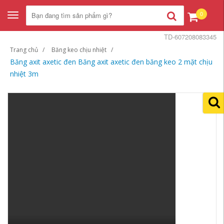
0
Toggle
navigation
TD-607208083345
Trang chủ
Băng keo chịu nhiệt
Băng axit axetic đen Băng axit axetic đen băng keo 2 mặt chịu
nhiệt 3m