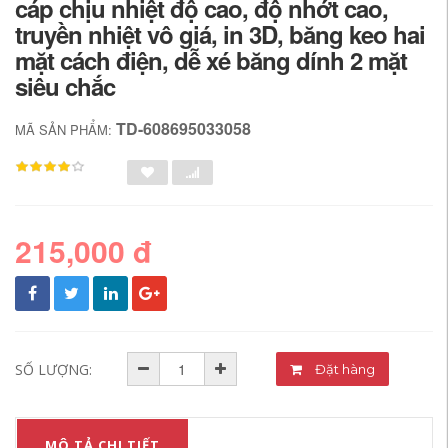
cáp chịu nhiệt độ cao, độ nhớt cao,
truyền nhiệt vô giá, in 3D, băng keo hai
mặt cách điện, dễ xé băng dính 2 mặt
siêu chắc
TD-608695033058
MÃ SẢN PHẨM:
215,000 đ
SỐ LƯỢNG:
Đặt hàng
MÔ TẢ CHI TIẾT