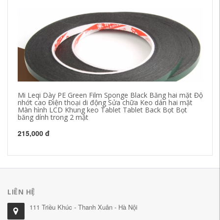
Mi Leqi Dày PE Green Film Sponge Black Băng hai mặt Độ
Bă
nhớt cao Điện thoại di động Sửa chữa Keo dán hai mặt
lư
Màn hình LCD Khung keo Tablet Tablet Back Bọt Bọt
bă
băng dính trong 2 mặt
19
215,000 đ
LIÊN HỆ
111 Triều Khúc - Thanh Xuân - Hà Nội