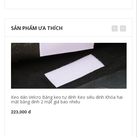
SẢN PHẨM ƯA THÍCH
Keo dán Velcro Băng keo tự dính Keo siêu dính Khóa hai
Bă
mặt băng dính 2 mặt giá bao nhiêu
ch
có
ch
223,000 đ
ke
19