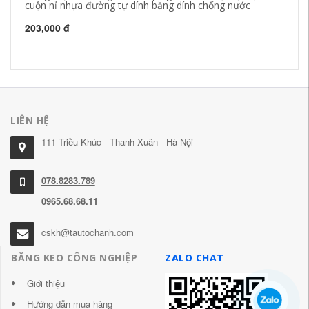
cuộn nỉ nhựa đường tự dính băng dính chống nước
ch
203,000 đ
20
LIÊN HỆ
111 Triều Khúc - Thanh Xuân - Hà Nội
078.8283.789
0965.68.68.11
cskh@tautochanh.com
BĂNG KEO CÔNG NGHIỆP
ZALO CHAT
Giới thiệu
Hướng dẫn mua hàng