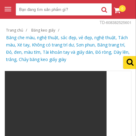
0
Toggle
navigation
TD-608382525601
Trang chủ
Băng keo giấy
Băng che màu, nghệ thuật, sắc đẹp, vẻ đẹp, nghệ thuật, Tách
màu, Xé tay, Không có trang trí dư, Sơn phun, Băng trang trí,
Đỏ, đen, màu tím, Tài khoản tay và giấy dán, Đỏ ròng, Dày lên,
trắng, Chảy băng keo giấy giày