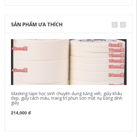
SẢN PHẨM ƯA THÍCH
Masking tape học sinh chuyên dụng băng viết, giấy khâu
5 
đẹp, giấy tách màu, trang trí phun sơn mặt nạ băng dính
đặ
giấy
bă
đư
ch
214,000 đ
26