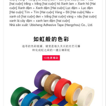
[hai cuộn] trắng + trắng [hai cuộn] hồ Xanh lam + Xanh hồ [Hai
cuộn] Xanh đậm + Xanh đậm [Hai cuộn] Lục đậm + Lục đậm
[Hai cuộn] Tím + Tím [Hai cuộn] Vàng + Đỏ [Hai cuộn] Nâu +
xanh cỏ [hai cuộn] đen + trắng [hai cuộn] vàng + nâu [hai cuộn]
xanh lá cây đậm + xanh lam đậm [hai cuộn]
Nhà sản xuất: Ubisheng Adhesive Tape (Hangzhou) Co., Ltd.