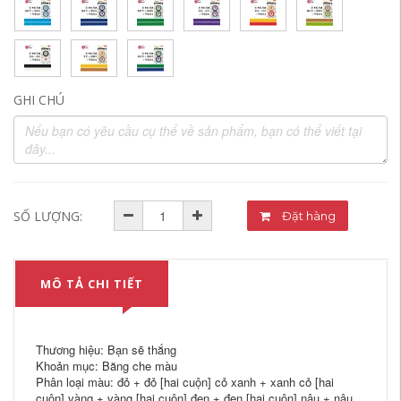
GHI CHÚ
SỐ LƯỢNG:
Đặt hàng
MÔ TẢ CHI TIẾT
Thương hiệu: Bạn sẽ thắng
Khoản mục: Băng che màu
Phân loại màu: đỏ + đỏ [hai cuộn] cỏ xanh + xanh cỏ [hai
cuộn] vàng + vàng [hai cuộn] đen + đen [hai cuộn] nâu + nâu