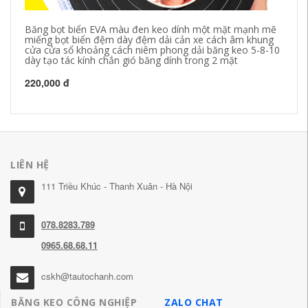
Băng bọt biển EVA màu đen keo dính một mặt mạnh mẽ
Bă
miếng bọt biển đệm dày đệm dải cản xe cách âm khung
ng
cửa cửa sổ khoảng cách niêm phong dải băng keo 5-8-10
ph
dày tạo tác kính chắn gió băng dính trong 2 mặt
kh
220,000 đ
22
LIÊN HỆ
111 Triều Khúc - Thanh Xuân - Hà Nội
078.8283.789
0965.68.68.11
cskh@tautochanh.com
BĂNG KEO CÔNG NGHIỆP
ZALO CHAT