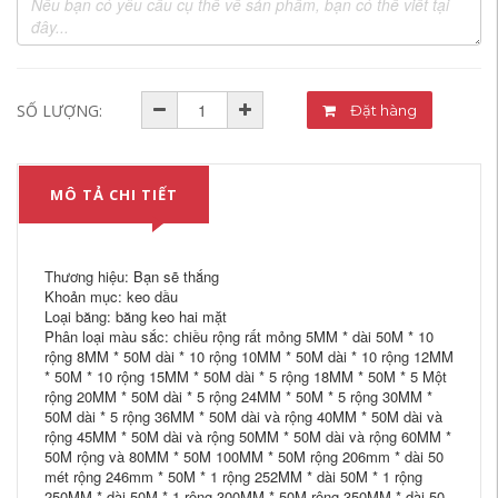
SỐ LƯỢNG:
Đặt hàng
MÔ TẢ CHI TIẾT
Thương hiệu: Bạn sẽ thắng
Khoản mục: keo dầu
Loại băng: băng keo hai mặt
Phân loại màu sắc: chiều rộng rất mỏng 5MM * dài 50M * 10
rộng 8MM * 50M dài * 10 rộng 10MM * 50M dài * 10 rộng 12MM
* 50M * 10 rộng 15MM * 50M dài * 5 rộng 18MM * 50M * 5 Một
rộng 20MM * 50M dài * 5 rộng 24MM * 50M * 5 rộng 30MM *
50M dài * 5 rộng 36MM * 50M dài và rộng 40MM * 50M dài và
rộng 45MM * 50M dài và rộng 50MM * 50M dài và rộng 60MM *
50M rộng và 80MM * 50M 100MM * 50M rộng 206mm * dài 50
mét rộng 246mm * 50M * 1 rộng 252MM * dài 50M * 1 rộng
250MM * dài 50M * 1 rộng 300MM * 50M rộng 350MM * dài 50