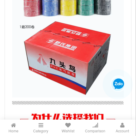
Home
Category
Wishlist
Comparison
Account