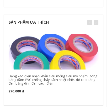
SẢN PHẨM ƯA THÍCH
Băng keo điện nhập khẩu siêu mỏng siêu mỹ phẩm Dòng
Bá
băng dầm PVC chống cháy cách nhiệt nhiệt độ cao băng
nh
đen băng dính đen cách điện
xá
đặ
270,000 đ
1,