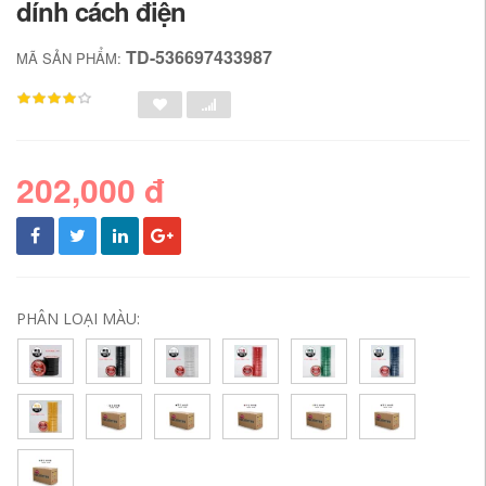
dính cách điện
TD-536697433987
MÃ SẢN PHẨM:
202,000 đ
PHÂN LOẠI MÀU: