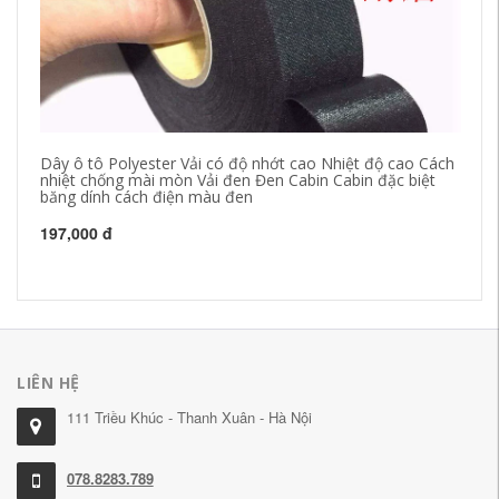
Dây ô tô Polyester Vải có độ nhớt cao Nhiệt độ cao Cách
Bă
nhiệt chống mài mòn Vải đen Đen Cabin Cabin đặc biệt
Nư
băng dính cách điện màu đen
su
197,000 đ
18
LIÊN HỆ
111 Triều Khúc - Thanh Xuân - Hà Nội
078.8283.789