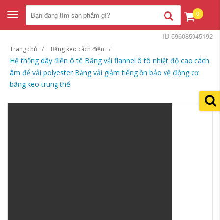
0
Toggle
navigation
TD-596085945192
Trang chủ
Băng keo cách điện
Hệ thống dây điện ô tô Băng vải flannel ô tô nhiệt độ cao cách
âm đế vải polyester Băng vải giảm tiếng ồn bảo vệ động cơ
băng keo trung thế