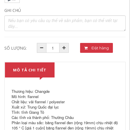
GHI CHÚ
SỐ LƯỢNG:
Đặt hàng
MÔ TẢ CHI TIẾT
Thương hiệu: Changde
Mô hình: flannel
Chất liệu: vải flannel / polyester
Xuất xứ: Trung Quốc đại lục
Tỉnh: tỉnh Giang Tô
Các tỉnh và thành phố: Thường Châu
Phân loại màu sắc: băng flannel đen (rộng 19mm) chịu nhiệt độ
105 ° C [giá 1 cuộn] băng flannel đen (rộng 19mm) chịu nhiệt