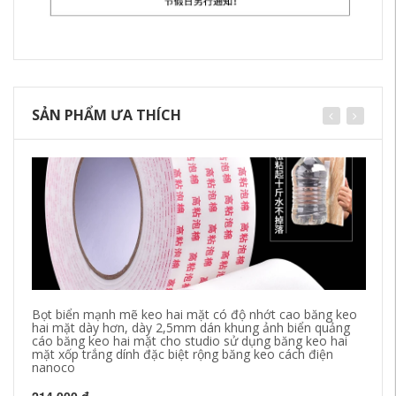
SẢN PHẨM ƯA THÍCH
Bọt biển mạnh mẽ keo hai mặt có độ nhớt cao băng keo
Bă
hai mặt dày hơn, dày 2,5mm dán khung ảnh biển quảng
lớ
cáo băng keo hai mặt cho studio sử dụng băng keo hai
nh
mặt xốp trắng dính đặc biệt rộng băng keo cách điện
nanoco
1,