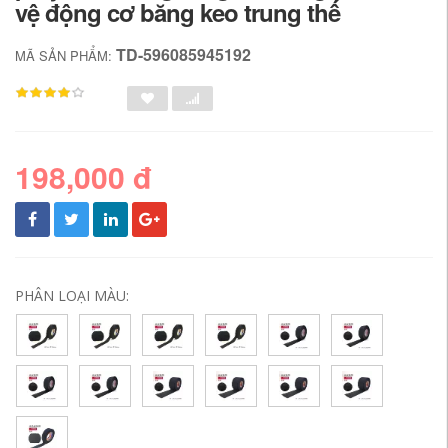
vệ động cơ băng keo trung thế
TD-596085945192
MÃ SẢN PHẨM:
198,000 đ
PHÂN LOẠI MÀU: