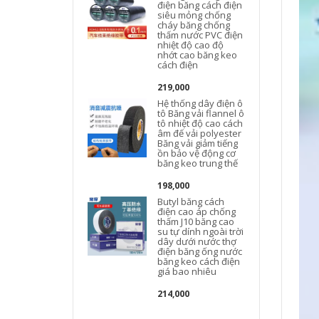
điện băng cách điện
siêu mỏng chống
cháy băng chống
thấm nước PVC điện
nhiệt độ cao độ
nhớt cao băng keo
cách điện
219,000
Hệ thống dây điện ô
tô Băng vải flannel ô
tô nhiệt độ cao cách
âm đế vải polyester
Băng vải giảm tiếng
ồn bảo vệ động cơ
băng keo trung thế
198,000
Butyl băng cách
c
điện cao áp chống
thấm J10 băng cao
su tự dính ngoài trời
dây dưới nước thợ
điện băng ống nước
băng keo cách điện
giá bao nhiêu
214,000
t