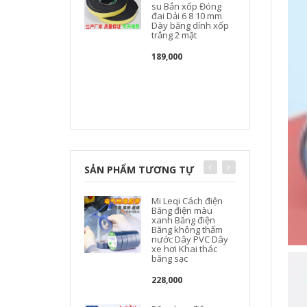
su Bắn xốp Đóng
đai Dải 6 8 10 mm
Dày băng dính xốp
trắng 2 mặt
189,000
SẢN PHẨM TƯƠNG TỰ
Mi Leqi Cách điện
Băng điện màu
xanh Băng điện
c
Băng không thấm
nước Dây PVC Dây
xe hơi Khai thác
băng sạc
228,000
l