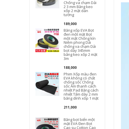
Chống va chạm Dải
2 3 mm Băng keo
xốp 2 mặt dán
tường
189,000
Băng xốp EVA Bọt
đen một mặt Bọt
một mặt Chống kín
Niêm phong Dải
chống va chạm Dải
bọt dày 345mm
băng keo xốp 2 mặt
3m
188,000
Phim Xốp màu đen
EVA không có chất
chống sốc Chống
sốc Âm thanh cách
nhiệt Pad Băng cách
nhiệt Tấm dày 2 mm
băng dính xốp 1 mặt
211,000
Băng bọt biển một
mặt EVA Đen Bọt
Cao su Cotton Cao