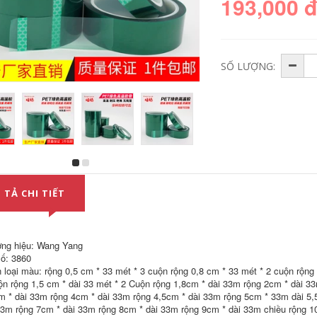
193,000 
SỐ LƯỢNG:
Eva Đen mạnh mẽ
Esd chống tĩnh nhiệt
Băng keo xốp một
độ cao băng trà
mặt Bọt xốp cao su
màu vàng ngón tay
 TẢ CHI TIẾT
chống sốc Băng keo
polyimide chống
bụi băng dính 2 mặt
tĩnh điện không có
xốp xanh
dấu vết dính nhiệt
độ băng keo vải
chịu nhiệt
225,000
ng hiệu: Wang Yang
ố: 3860
191,000
 loại màu: rộng 0,5 cm * 33 mét * 3 cuộn rộng 0,8 cm * 33 mét * 2 cuộn rộng 
Băng ngón tay vàng
ộn rộng 1,5 cm * dài 33 mét * 2 Cuộn rộng 1,8cm * dài 33m rộng 2cm * dài 3
băng nhiệt độ cao
băng nhiệt độ cao
5S Máy tính để bàn
m * dài 33m rộng 4cm * dài 33m rộng 4,5cm * dài 33m rộng 5cm * 33m dài 5
màu nâu điện thoại
Định vị Băng màu
33m rộng 7cm * dài 33m rộng 8cm * dài 33m rộng 9cm * dài 33m chiều rộng 1
di động sửa chữa
Không thấm nước,