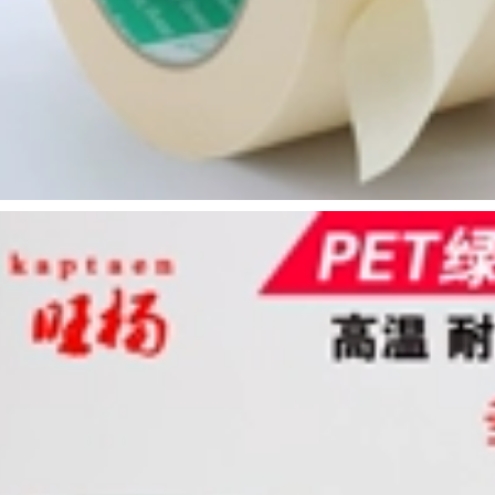
cưới đen, vàng, Đỏ,
rắng, xanh da trời,
Nhà máy Trực tiếp
xanh lá, nâu, bạc,
Băng Băng chống
màu tím, băng vải,
nước Không thấm
băng chống thấm,
nước Băng đen PVC
bẫy, mạnh, độ nhớt
Băng cách nhiệt
cao, băng bán buôn
Băng Băng keo điện
một mặt tùy chỉnh
băng keo quấn dây
băng dính cách điện
điện
nano
290,000
219,000
Jinghua băng vải
màu băng dính tự
làm trang trí chụp
ảnh triển lãm đám
cưới băng mạnh mẽ
chống thấm đường
ống sửa chữa rò rỉ
băng đỏ vàng xanh
xanh đen và trắng
mạnh mẽ có độ nhớt
cao băng thảm rộng
một mặt băng keo
cách điện pvc
640,000