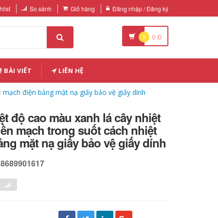
list
So sánh
Giỏ hàng
Đăng nhập / Đăng ký
0
0
Đ
BÀI VIẾT
LIÊN HỆ
t mạch điện bảng mặt nạ giấy bảo vệ giấy dính
ệt độ cao màu xanh lá cây nhiệt
iền mạch trong suốt cách nhiệt
ng mặt nạ giấy bảo vệ giấy dính
18689901617