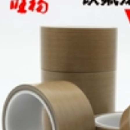
196,000
202,000
Dải băng keo hai
mặt dẫn điện Dải
LCD TV Khuôn nhôm
Lớp phủ băng nhiệt
Chất nền Máy tính
độ cao màu xanh lá
Chip Điện Tản nhiệt
cây PET, mạ điện,
Cách nhiệt Pad Dán
chịu nhiệt độ cao,
Sửa chữa Điện trở
làm dày một mặt,
cố định Độ dày
sơn bóng nướng
băng nhiệt độ cao
truyền nhiệt, màng
0,3mm 0,5mm băng
bảo vệ mặt nạ, giấy
keo cách điện cao
dính, bảng mạch
thế
PCB vô giá, phun
bảng mạch, phun
gốc axit, băng dính
225,000
xanh chống nướng
Bạn phải giành
Băng keo điện chịu
chiến thắng từ băng
nước
cao su cách nhiệt
bằng cao su dính
199,000
Butyl Hydroulyzate
Băng 10KV băng áp
Băng keo xanh
suất cao nhiệt độ
Kaizhen, băng keo
cao dưới nước sử
cách điện, bảng
dụng cáp butyl thợ
mạch mạ điện, sơn
điện tự dính băng
phun và sơn bóng
keo cách điện
nướng, băng keo
chịu nhiệt độ cao
PET màu xanh lá
212,000
cây băng keo cách
Băng cách nhiệt PVC