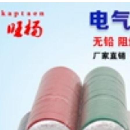
băng cách nhiệt
Không có Băng cảnh
cách nhiệt
báo đường Trace
polyimide băng keo
Đỏ Vàng Xanh Xanh
chịu nhiệt kapton
Đen và Trắng băng
keo 2 mặt chịu nhiệt
cao
192,000
Gold Finger Nhiệt độ
187,000
cao Băng Brown 3D
In Hàn miễn phí
Pet Red Yellow
Truyền nhiệt
Green Blue Black
Polyimide PI Sửa
and White Trong
chữa điện thoại di
suốt Ma cà rồng
động Giấy cách
Dính áp lực
nhiệt băng dính chịu
Sensitive Băng biến
nhiệt nitto denko
áp Băng keo cách
nhiệt nhiệt độ cao
băng dính chịu nhiệt
193,000
màu xanh
Golden Finger hai
mặt băng nâu nhiệt
192,000
độ cao cao su ban
nhạc polyimide
Đèn LED chịu nhiệt
nhiệt độ cao 280 độ
độ cao Băng trong
thanh băng bảng
suốt Tấm PCB Tấm
băng băng dính chịu
mạ điện Bảo vệ điện
nhiệt độ cao
tử Mặt nạ nhiệt độ
cao mà không có
dấu vết Giấy băng
199,000
dính chịu nhiệt
Màu vàng ngón tay
190,000