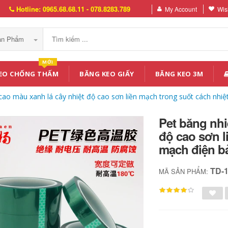
Hotline: 0965.68.68.11 - 078.8283.789
My Account
Wish
Sản Phẩm
MỚI
EO CHỐNG THẤM
BĂNG KEO GIẤY
BĂNG KEO 3M
cao màu xanh lá cây nhiệt độ cao sơn liền mạch trong suốt cách nhiệ
Pet băng nhi
độ cao sơn l
mạch điện bả
TD-
MÃ SẢN PHẨM: