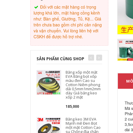
Đối với các mặt hàng có trọng
lượng khá lớn, mặt hàng cồng kềnh
như: Bàn ghế, Giường, Tủ, Kệ... Giá
trên chưa bao gồm chi phí cân nặng
và vận chuyển. Vui lòng liên hệ với
CSKH để được hỗ trợ nhé.
SẢN PHẨM CÙNG SHOP
Băng xốp một mặt
EVA Băng bọt xốp
màu đen Cao su
MÔ
Cotton Niêm phong
dải 0,5mm1mm2mm
dày Giá băng keo
xốp 2 mặt
Thươ
185,000
Mã s
Phân
2 cu
Băng keo 3M EVA
Mạnh mẽ Đen Bọt
3,5c
một mặt Cotton Cao
dài 
su Chống địa chấn