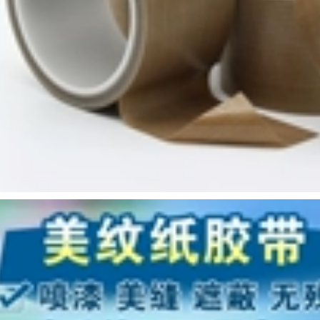
điện
Băng điện chống
nước Băng cách
185,000
điện Chiều rộng
16mm Băng điện dài
Nhà máy trực tiếp
10 mét băng dính
chống cháy băng
vải cách điện
đen acetate băng
gói LCD sửa chữa
cách nhiệt băng
183,000
nhiệt độ cao bán
Băng keo cách nhiệt
buôn băng keo cách
PVC Băng keo điện
điện hạ thế
chống nước Chiều
rộng 16mm dài 18M
215,000
Băng điện điện băng
dính cách điện 3m
Nhập khẩu nguyên
bản Authentic Nhật
Bản 903973 Băng
183,000
điện chịu nhiệt độ
Băng điện Trắng
cao Băng nhiệt độ
Trắng Vàng Xanh
cao NO.903 Nhiệt độ
Đỏ Đen Mặc Chống
UL 1000 ° C băng
cháy Ngọn lửa
cách điện
Không chì Băng
cách nhiệt PVC Băng
370,000
chống thấm nước
siêu mỏng các loại
Nhà máy trực tiếp
băng dính cách điện
PVC cách nhiệt độ
nhớt cao Băng keo
điện mạnh mẽ Vải
202,000
dính điện lạnh tạo
Băng keo điện
tác băng dính vải
3m1500/1600 bảo vệ
cách điện chịu nhiệt