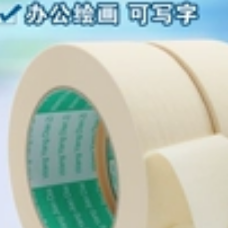
môi trường không
chì Cách điện PVC
270,000
chống nhiệt độ cao
chống cháy cuộn
Nhiệt độ nhiều độ
lớn sáu màu không
cao của Nhật Bản
thấm nước băng
Băng keo chống ma
nhiệt độ cao màu
sát 1000 độ chịu lực
đen và trắng đỏ
ma sát Hat-F13 băng
vàng xanh xanh
dính cách điện
Băng dính điện chịu
nước
370,000
Nhà máy trực tiếp
196,000
PVC cách nhiệt Băng
Băng keo điện
điện mạnh mẽ Vòi
chống cháy không
chống dính chống
thấm nước 3m1500
dính siêu điện băng
1600 cách điện đa
dính cách điện chịu
năng cách điện chịu
nhiệt
nhiệt độ cao không
hì thân thiện với
270,000
môi trường băng
PVC Băng dính
keo dây đai ô tô
chống cháy Băng
PVC bán buôn FCL
siêu mỏng Băng
băng keo quấn dây
điện Băng keo đen
điện
Keo dán vải cách
nhiệt 10 mét băng
7,290,000
dính cách điện 3m
Băng màu Jinghua
ự làm trang trí
320,000
nhiếp ảnh triển lãm