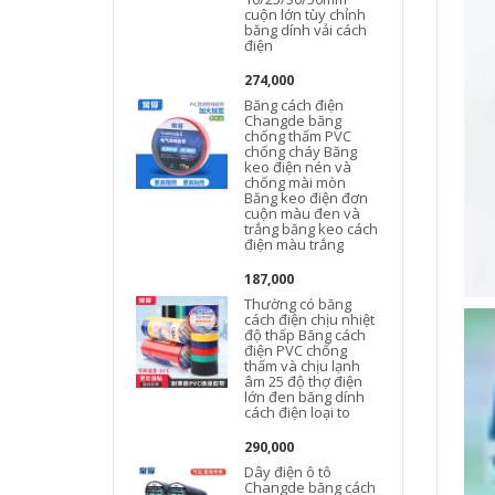
cuộn lớn tùy chỉnh
băng dính vải cách
điện
274,000
Băng cách điện
Changde băng
chống thấm PVC
chống cháy Băng
keo điện nén và
chống mài mòn
Băng keo điện đơn
cuộn màu đen và
trắng băng keo cách
điện màu trắng
187,000
Thường có băng
cách điện chịu nhiệt
độ thấp Băng cách
điện PVC chống
thấm và chịu lạnh
âm 25 độ thợ điện
lớn đen băng dính
cách điện loại to
290,000
Dây điện ô tô
Changde băng cách