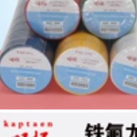
màu băng nhiệt độ
cao dây chuyền
chống hàn
PE Red Film Sponge
polyimide nhiệt độ
Double Băng keo
cao giấy cao su
mạnh Bọt Bọt hai
0,08mm dày băng
mặt Đen Bọt Đen
dính chịu nhiệt
Gói dính hai mặt
dày băng keo mút
xốp
197,000
190,000
Băng keo cách nhiệt
Đám cưới và triển
chống thấm áp suất
lãm đế vải hai mặt
ao butyl J10 / J20
có độ dẻo cao mạnh
băng keo tự dính
mẽ dán cố định
cao su không thấm
thảm phủ lớp nối
nước ngoài trời
sàn không đánh
Băng dính dưới
dấu Băng dán trang
nước cuộn đơn
trí loại bỏ không để
băng dính cách điện
lại dấu vết Băng keo
oại to
hai mặt lưới mờ có
độ nhớt cao băng
keo đen cách điện