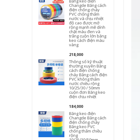
Băng keo điện
Changde Băng cách
điện chống cháy
PVC chống thấm
nước và chịu nhiệt
độ cao được mở
rộng mạnh mẽ dính
chặt màu đen và
trắng cuộn lớn băng
keo cách điện màu
vàng
218,000
Thông số kỹ thuật
thường xuyên Băng
cách điện chống
cháy Băng cách điện
PVC không thấm
nước chiều rộng
10/25/30 / 50mm
cuộn đơn Băng keo
điện chịu nhiệt
184,000
Băng keo điện
Changde Băng cách
điện chống cháy
Băng keo PVC
chống thấm chiều
rộng
10/25/30/50mm