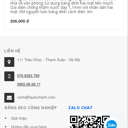
nhà và văn phòng Sử dụng băng dính hai mặt liền mạch
mm
Dải điện chống thấm nước dày 1,1mm với nhãn dán hai
mặt 3M nguyên bản băng dính cách điện 3m
18
206,000 đ
LIÊN HỆ
111 Triều Khúc - Thanh Xuân - Hà Nội
078.8283.789
0965.68.68.11
cskh@tautochanh.com
BĂNG KEO CÔNG NGHIỆP
ZALO CHAT
Giới thiệu
Hướng dẫn mua hàng