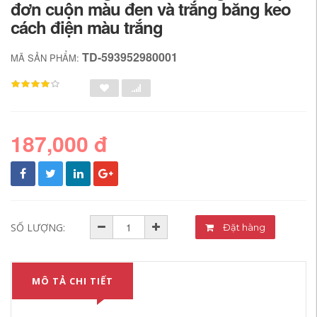
đơn cuộn màu đen và trắng băng keo
cách điện màu trắng
TD-593952980001
MÃ SẢN PHẨM:
187,000 đ
SỐ LƯỢNG:
Đặt hàng
MÔ TẢ CHI TIẾT