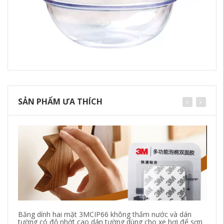
SẢN PHẨM ƯA THÍCH
Băng dính hai mặt 3MCIP66 không thấm nước và dán
Bă
tường có độ nhớt cao dán tường dùng cho xe hơi để sơn
nư