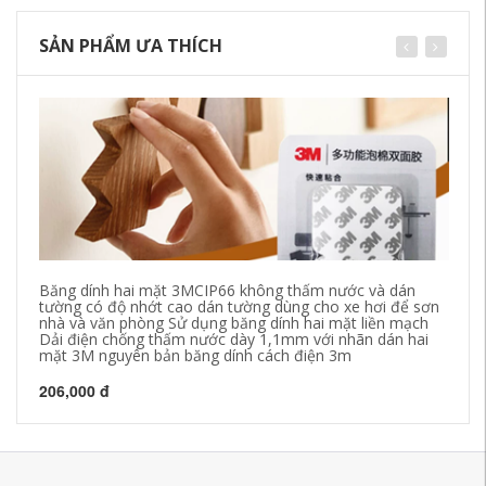
SẢN PHẨM ƯA THÍCH
Băng dính hai mặt 3MCIP66 không thấm nước và dán
Ch
tường có độ nhớt cao dán tường dùng cho xe hơi để sơn
đi
nhà và văn phòng Sử dụng băng dính hai mặt liền mạch
Bă
Dải điện chống thấm nước dày 1,1mm với nhãn dán hai
lớ
mặt 3M nguyên bản băng dính cách điện 3m
đi
206,000 đ
29