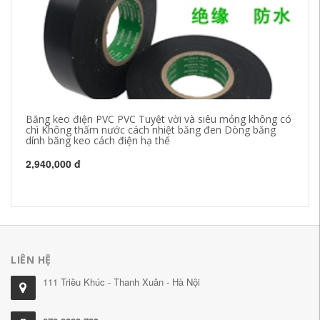
Băng keo điện PVC PVC Tuyệt vời và siêu mỏng không có
Bă
chì Không thấm nước cách nhiệt băng đen Dòng băng
cá
dính băng keo cách điện hạ thế
và
2,940,000 đ
21
LIÊN HỆ
111 Triều Khúc - Thanh Xuân - Hà Nội