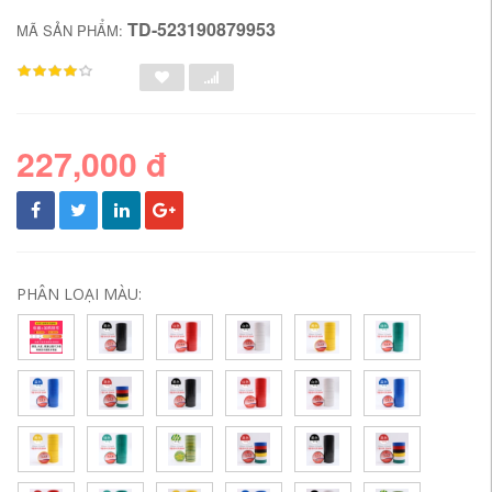
TD-523190879953
MÃ SẢN PHẨM:
227,000 đ
PHÂN LOẠI MÀU: