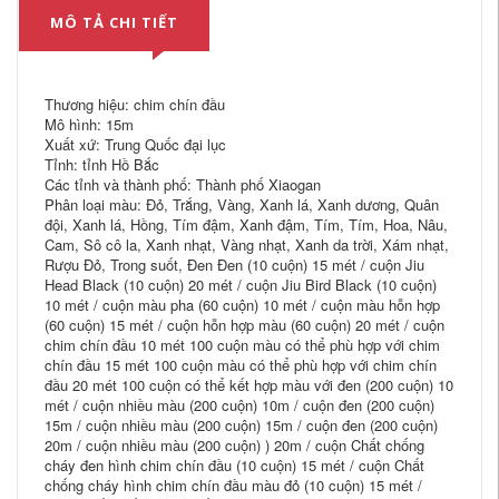
MÔ TẢ CHI TIẾT
Thương hiệu: chim chín đầu
Mô hình: 15m
Xuất xứ: Trung Quốc đại lục
Tỉnh: tỉnh Hồ Bắc
Các tỉnh và thành phố: Thành phố Xiaogan
Phân loại màu: Đỏ, Trắng, Vàng, Xanh lá, Xanh dương, Quân
đội, Xanh lá, Hồng, Tím đậm, Xanh đậm, Tím, Tím, Hoa, Nâu,
Cam, Sô cô la, Xanh nhạt, Vàng nhạt, Xanh da trời, Xám nhạt,
Rượu Đỏ, Trong suốt, Đen Đen (10 cuộn) 15 mét / cuộn Jiu
Head Black (10 cuộn) 20 mét / cuộn Jiu Bird Black (10 cuộn)
10 mét / cuộn màu pha (60 cuộn) 10 mét / cuộn màu hỗn hợp
(60 cuộn) 15 mét / cuộn hỗn hợp màu (60 cuộn) 20 mét / cuộn
chim chín đầu 10 mét 100 cuộn màu có thể phù hợp với chim
chín đầu 15 mét 100 cuộn màu có thể phù hợp với chim chín
đầu 20 mét 100 cuộn có thể kết hợp màu với đen (200 cuộn) 10
mét / cuộn nhiều màu (200 cuộn) 10m / cuộn đen (200 cuộn)
15m / cuộn nhiều màu (200 cuộn) 15m / cuộn đen (200 cuộn)
20m / cuộn nhiều màu (200 cuộn) ) 20m / cuộn Chất chống
cháy đen hình chim chín đầu (10 cuộn) 15 mét / cuộn Chất
chống cháy hình chim chín đầu màu đỏ (10 cuộn) 15 mét /