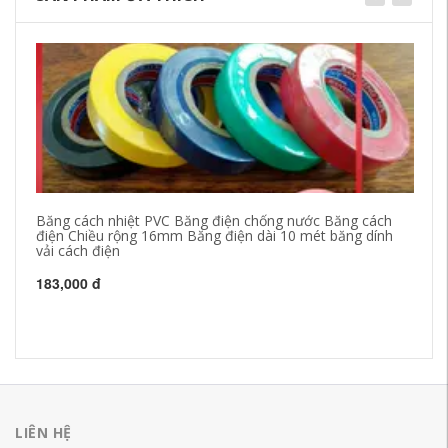
Băng cách nhiệt PVC Băng điện chống nước Băng cách
Bă
điện Chiều rộng 16mm Băng điện dài 10 mét băng dính
đi
vải cách điện
n
183,000 đ
22
LIÊN HỆ