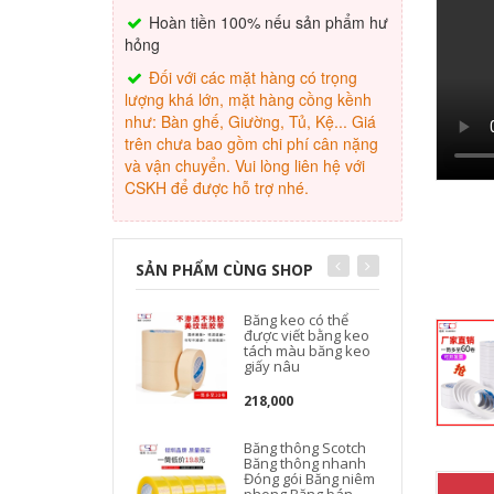
Hoàn tiền 100% nếu sản phẩm hư
hỏng
Đối với các mặt hàng có trọng
lượng khá lớn, mặt hàng cồng kềnh
như: Bàn ghế, Giường, Tủ, Kệ... Giá
trên chưa bao gồm chi phí cân nặng
và vận chuyển. Vui lòng liên hệ với
CSKH để được hỗ trợ nhé.
SẢN PHẨM CÙNG SHOP
Băng keo có thể
được viết bằng keo
tách màu băng keo
giấy nâu
218,000
Băng thông Scotch
Băng thông nhanh
Đóng gói Băng niêm