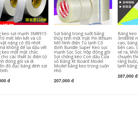
dán sàn băng keo
sợi thủy tinh 3m
Băng che mặt màu
đen, băng keo dán
195,000
mặt nạ đen có độ
Băng keo nhôm dày
nhớt cao và dính,
chịu nhiệt độ cao
băng keo che nếp
niêm phong đường
 keo sợi mạnh 3M8915
Sợi băng trong suốt bằng
Băng keo 
nhăn 1-2-5CM * 20m
ống nước không
10 mét liên kết và cố
thủy tinh một mặt Pin lithium
3m8898 m
băng keo giấy 3m
thấm nước phạm vi
 vật nặng có độ nhớt
Mô hình điện Tủ lạnh Cố
cao, băng
máy hút mùi băng
mà không để lại dấu vết
định Bundle Super Keo sọc
bền cao, c
186,000
keo bẫy rò rỉ băng
 keo một mặt chắc
mạnh Sọc Sọc Hộp đóng gói
xé ra, khô
nồi thiếc lá nhôm
cho các thiết bị điện tử
Sợi chống kéo Con dấu Cửa
chuyển thi
băng keo gia dụng
nh đóng gói và di
sổ Băng Kt Board Model
ràng buộc
đun nước nóng tự
ển đồ đạc băng dính sợi
Model băng keo trong cuộn
lạnh băng 
dính chống thấm và
tinh
nhỏ
cách nhiệt Băng giấy
287,000 đ
lá nhôm băng dính
000 đ
207,000 đ
trong bản to
199,000
Làm mặt nạ giấy và
băng giấy Đường
may đẹp tách màu
giấy làm mặt nạ
băng giấy chịu nhiệt
độ cao Băng dính
đá thật Sơn phun
sơn băng trang trí ô