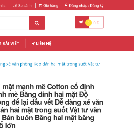
list
So sánh
Giỏ hàng
Đăng nhập / Đăng ký
0
0
Đ
BÀI VIẾT
LIÊN HỆ
ng xé văn phòng Keo dán hai mặt trong suốt Vật tư
i mặt mạnh mẽ Cotton cố định
nh mẽ Băng dính hai mặt Độ
ng để lại dấu vết Dễ dàng xé văn
n hai mặt trong suốt Vật tư văn
Bán buôn Băng hai mặt băng
ổ lớn