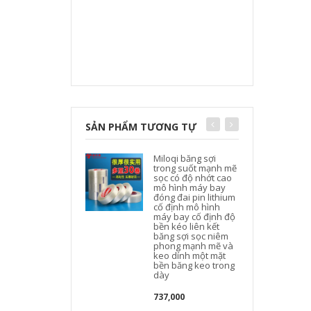
SẢN PHẨM TƯƠNG TỰ
Miloqi băng sợi
trong suốt mạnh mẽ
sọc có độ nhớt cao
mô hình máy bay
đóng đai pin lithium
cố định mô hình
máy bay cố định độ
bền kéo liên kết
băng sợi sọc niêm
phong mạnh mẽ và
keo dính một mặt
bền băng keo trong
dày
737,000