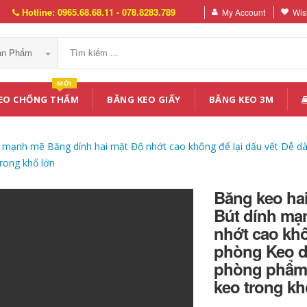
Hotline: 0965.68.68.11 - 078.8283.789
My Account
Wish
Sản Phẩm
MỚI
EO CHỐNG THẤM
BĂNG KEO GIẤY
BĂNG KEO 3M
mạnh mẽ Băng dính hai mặt Độ nhớt cao không để lại dấu vết Dễ dà
rong khổ lớn
Băng keo ha
Bút dính mạ
nhớt cao khô
phòng Keo dá
phòng phẩm 
keo trong kh