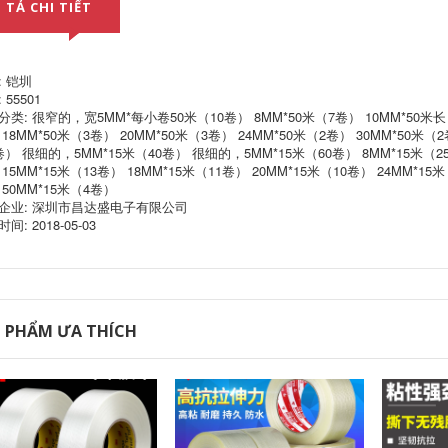
bóng, băng dính
 TẢ CHI TIẾT
định, băng cách
nhăn chống hàn 3M
điện nâu băng dính
M-10 * 50 mét cuộn
siêu trong
keo giấy
199,000
203,000
: 铠圳
Băng keo dán mặt
 55501
nạ nhiệt độ cao
Băng dính vải hai
分类: 很窄的，宽5MM*每小卷50米（10卷） 8MM*50米（7卷） 10MM*50米长（
Kaizhen nhiệt độ
mặt, vải dính, băng
18MM*50米（3卷） 20MM*50米（3卷） 24MM*50米（2卷） 30MM*50米（2卷
cao keo nướng
dính chắc, độ dẻo
vecni hàn lại nhiệt
） 很细的，5MM*15米（40卷） 很细的，5MM*15米（60卷） 8MM*15米（25卷
cao, không vết,
độ hàn mặt nạ
không dấu vết, keo
15MM*15米（13卷） 18MM*15米（11卷） 20MM*15米（10卷） 24MM*15
chống nhăn băng
dán thảm tường,
 50MM*15米（4卷）
dính tốt nhiệt độ
lưới siêu dính, keo
企业: 深圳市昌达盛电子有限公司
cao phun sơn mặt
dán thảm trong suốt
nạ băng keo in 3D
bán trắng, bề mặt
间: 2018-05-03
bảng mạch dán cho
tường cố định ma
lò nung 260 độ băng
thuật, chịu nhiệt độ
dính ghi chú
cao băng keo trong
khổ lớn
203,000
185,000
Băng che mặt đỏ Lò
 PHẨM ƯA THÍCH
nướng Bảng mạch
471 băng cảnh báo
sơn Nhiệt độ cao
PVC màu đen và
Mặt nạ không có
vàng ngựa vằn
chất kết dính dư
băng qua cảnh báo
Băng che mặt nạ
nhãn dán trên mặt
màu đỏ 33M băng
đất Logo 5S không
keo giấy giá sỉ
bụi nhà xưởng
không thấm nước
đánh dấu màu băng
282,000