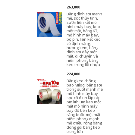
263,000
Băng dính sợi mạnh
mẽ, sọc thủy tinh,
sườn liên kết mô
hình máy bay, keo
một mặt, bảng KT,
mô hình máy bay,
bộ pin, liên kết kéo
cố định nặng,
hương kem, băng
dính sợi dày một
mặt, di chuyển và
niêm phong băng
keo trong lõi nhựa
224,000
Băng keo chống
bão Miloqi băng sợi
trong suốt mạnh mẽ
mô hình máy bay
sọc cố định lắp ráp
pin lithium keo một
mặt mô hình máy
bay độ bền kéo
ràng buộc một mặt
niêm phong mạnh
mẽ chiều rộng băng
đóng gói băng keo
c
trong lớn