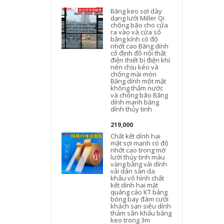
Băng keo sợi dày
dạng lưới Miller Qi
chống bão cho cửa
ra vào và cửa sổ
bằng kính có độ
nhớt cao Băng dính
cố định đồ nội thất
điện thiết bị điện khí
nén chịu kéo và
chống mài mòn
Băng dính một mặt
không thấm nước
và chống bão Băng
dính mạnh băng
dính thủy tinh
219,000
Chất kết dính hai
mặt sợi mạnh có độ
nhớt cao trong mờ
lưới thủy tinh màu
vàng bằng vải dính
vải dán sàn da
t
khâu vô hình chất
kết dính hai mặt
quảng cáo KT bảng
bóng bay đám cưới
khách sạn siêu dính
thảm sân khấu băng
keo trong 3m