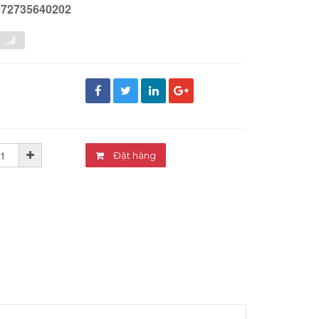
572735640202
đ
Đặt hàng