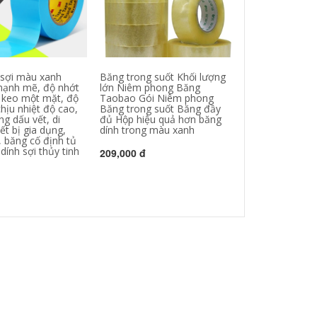
sợi màu xanh
Băng trong suốt Khối lượng
Gói băng gạo c
ạnh mẽ, độ nhớt
lớn Niêm phong Băng
rộng 6cm dày
 keo một mặt, độ
Taobao Gói Niêm phong
vàng băng đóng
hịu nhiệt độ cao,
Băng trong suốt Băng đầy
keo đóng gói b
ng dấu vết, di
đủ Hộp hiệu quả hơn băng
keo trong 3m
ết bị gia dụng,
dính trong màu xanh
, băng cố định tủ
193,000 đ
dính sợi thủy tinh
209,000 đ