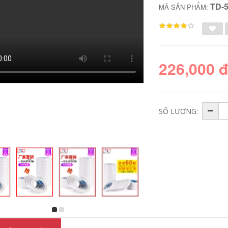
TD-
MÃ SẢN PHẨM:
226,000 
SỐ LƯỢNG:
Băng dính nhiệt độ
Băng keo có thể
cao ngón tay vàng,
được viết bằng keo
băng dính chịu nhiệt
tách màu băng keo
độ cao, băng
giấy vải
polyimide PI, nhà
máy sản xuất qua lò
218,000
thiếc, băng hàn
nóng chảy chuyên
nghiệp, in 3D
A 2308 Băng keo
chuyển nhiệt, sửa
che nhiệt độ cao,
chữa điện thoại di
sơn phun và sơn
động, màn hình cố