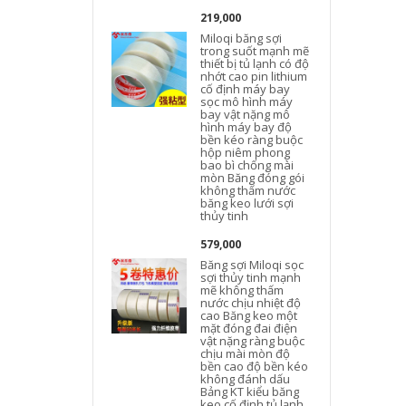
219,000
Miloqi băng sợi
trong suốt mạnh mẽ
thiết bị tủ lạnh có độ
nhớt cao pin lithium
cố định máy bay
sọc mô hình máy
bay vật nặng mô
hình máy bay độ
bền kéo ràng buộc
hộp niêm phong
bao bì chống mài
mòn Băng đóng gói
không thấm nước
băng keo lưới sợi
thủy tinh
579,000
n
Băng sợi Miloqi sọc
sợi thủy tinh mạnh
mẽ không thấm
nước chịu nhiệt độ
cao Băng keo một
mặt đóng đai điện
vật nặng ràng buộc
chịu mài mòn độ
bền cao độ bền kéo
không đánh dấu
Bảng KT kiểu băng
keo cố định tủ lạnh