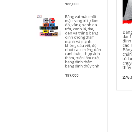
186,000
Băng vải màu một
mặt trang trí tự làm
đỏ, vàng, xanh da
trời, xanh lá, tím,
Băng
đen và trắng, băng
dài 1
dính chống thấm
định
mạnh và mạnh,
cao 
không dấu vết, độ
nhớt cao, miếng dán
Băng
cảnh báo, chụp ảnh
chắn 
thảm, triển lãm cưới,
tủ lạ
băng dính thảm
chuy
băng dính thủy tinh
thủy 
197,000
278,