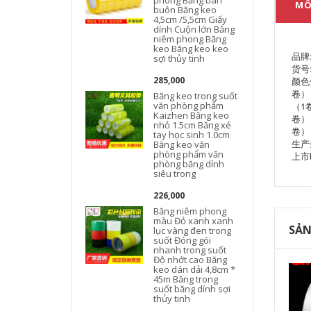
phong Băng bán
MÔ
buôn Băng keo
4,5cm /5,5cm Giấy
dính Cuộn lớn Băng
niêm phong Băng
keo Băng keo keo
品牌
sợi thủy tinh
货号:
285,000
颜色
卷） 
Băng keo trong suốt
văn phòng phẩm
（1卷
Kaizhen Băng keo
卷） 
nhỏ 1.5cm Băng xé
卷）
tay học sinh 1.0cm
生产
Băng keo văn
phòng phẩm văn
上市时
phòng băng dính
siêu trong
226,000
Băng niêm phong
màu Đỏ xanh xanh
SẢN
lục vàng đen trong
suốt Đóng gói
nhanh trong suốt
Độ nhớt cao Băng
keo dán dải 4,8cm *
45m Băng trong
suốt băng dính sợi
thủy tinh