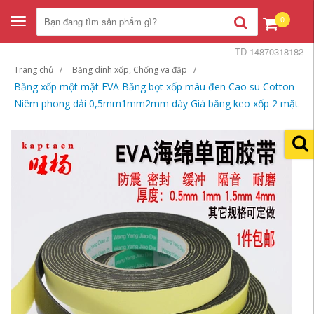
0
Toggle
navigation
TD-14870318182
Trang chủ
Băng dính xốp, Chống va đập
Băng xốp một mặt EVA Băng bọt xốp màu đen Cao su Cotton
Niêm phong dải 0,5mm1mm2mm dày Giá băng keo xốp 2 mặt