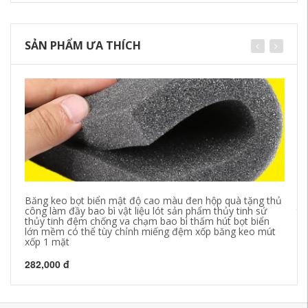
SẢN PHẨM ƯA THÍCH
Băng keo bọt biển mật độ cao màu đen hộp quà tặng thủ
Mi
công làm đầy bao bì vật liệu lót sản phẩm thủy tinh sứ
tư
thủy tinh đệm chống va chạm bao bì thấm hút bọt biển
bả
lớn mềm có thể tùy chỉnh miếng đệm xốp băng keo mút
10
xốp 1 mặt
41
282,000 đ