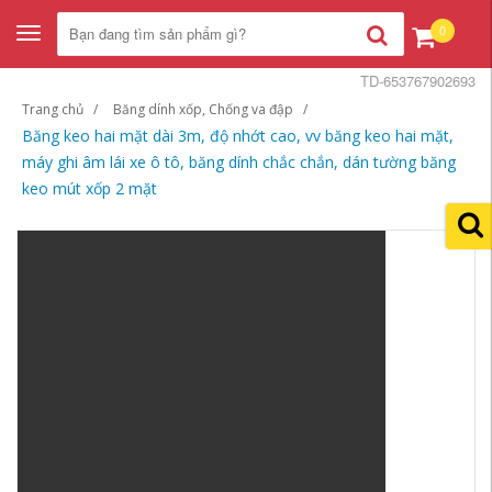
0
Toggle
navigation
TD-653767902693
Trang chủ
Băng dính xốp, Chống va đập
Băng keo hai mặt dài 3m, độ nhớt cao, vv băng keo hai mặt,
máy ghi âm lái xe ô tô, băng dính chắc chắn, dán tường băng
keo mút xốp 2 mặt