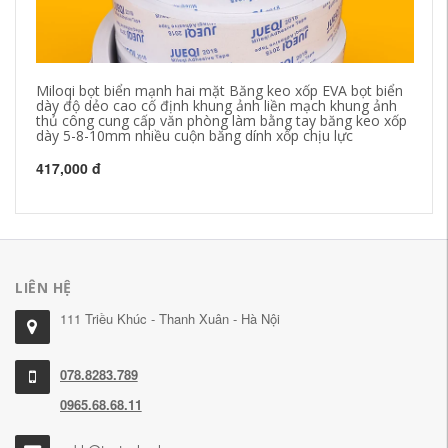
Miloqi bọt biển mạnh hai mặt Băng keo xốp EVA bọt biển
Kệ
dày độ dẻo cao cố định khung ảnh liền mạch khung ảnh
ké
thủ công cung cấp văn phòng làm bằng tay băng keo xốp
đạ
dày 5-8-10mm nhiều cuộn băng dính xốp chịu lực
26
417,000 đ
LIÊN HỆ
111 Triều Khúc - Thanh Xuân - Hà Nội
078.8283.789
0965.68.68.11