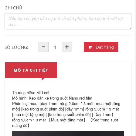
GHI CHÚ
SỐ LƯỢNG:
Đặt hàng
MÔ TẢ CHI TIẾT
Thương hiệu: Mi Leqi
Mô hình: Keo dán xe trong suốt Nano red film
Phân loại màu: [dày 1mm] rộng 2,0cm * 3 mét [mua một tặng
một] [keo trong suốt phim đỏ] [dày 1mm] rộng 3.0cm * 3 mét
[mua một tặng một] [keo trong suốt phim đỏ] [ Dày 1mm】
rộng 5,0cm * 3 mét 【Mua một tặng một】 【Keo trong suốt
màng đỏ】