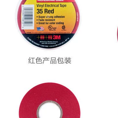
chắn băng dính vải
209,000
3m
Băng keo hai mặt
3M Bọt keo dán
227,000
tường Dán tường
Siêu dính Keo dán
Băng keo sợi
tường Keo dán liền
3M8915 sợi thủy
mạch Chất kết dính
tinh cường lực 3M
mạnh Bọt biển dính
nhập khẩu chính
cao băng keo 3m
hãng, chịu nhiệt độ
micropore
cao, băng keo sọc
một mặt vô giá,
đóng đai vật nặng
222,000
bằng điện, độ dẻo
3M4229P Băng dính
cao, xé ra mà không
hai mặt cho xe hơi
để lại keo dán tủ
mạnh mẽ Băng keo
lạnh. băng keo
giữ nắng và mưa
cường lực 3m
Giữ chân mày Xe ô
tô Bọt tiêu chuẩn cố
199,000
định 33 mét băng
keo chống trượt 3m
Băng keo dán mặt
nạ 3M244 xác thực
ban đầu xe hơi
282,000
phun mặt nạ vô giá
Băng keo hai mặt
chịu nhiệt độ cao
3M 200C của Hoa Kỳ
băng washi màu
keo dán giấy bông
vàng lò nướng sóng
nóng chảy có độ
hàn mô hình để bao
dẻo cao mạnh mẽ,
phủ tàu tách màu
cố định mỏng trong
sơn phun bảo vệ
suốt và không dễ để
giấy che Băng dính
lại vết băng keo hai
3M tại Hà Nội