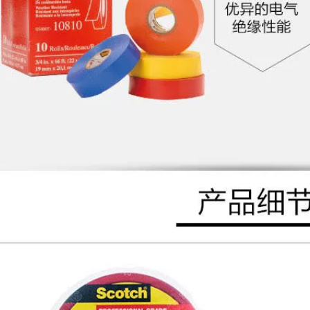
sửa chữa màn hình
Keo hai mặt
điện thoại di động
3M55236 chịu nhiệt
chống thấm nước và
độ cao bền chắc độ
chịu nhiệt độ cao,
nhớt cao cố định
keo có độ nhớt cao,
siêu mỏng mờ
dễ xé, băng keo
không để lại vết, dễ
không đánh dấu
xé, không có cặn
keo dan 3m
keo, keo dán hai
mặt chống thấm
205,000
nước dùng cho xe
Keo hai mặt 3m300c
hơi Keo dán văn
siêu chắc, siêu
phòng hai mặt
mỏng, trong suốt,
chống thấm chính
không dấu vết, độ
hãng Keo ba M
dẻo cao, cố định ô
chính hãng băng
tô bằng băng keo
dính 2 mặt 3m
hai mặt không dấu
vết băng keo xốp
203,000
3m
Băng keo hai mặt
3M, độ nhớt cao,
269,000
VHB, cố định chắc
3M600 Scotch trong
chắn, bọt dày, bọt
suốt 100 lưới kiểm
biển, gạch men, bề
tra độ bám dính của
mặt tường, không
mực kiểm tra độ
dấu vết, băng keo
bám dính của băng
chính hãng, xe ETC,
dính không đánh
e ô tô đặc biệt, giá
dấu băng keo nhiệt
đỡ điện thoại di
3m
động, băng keo hai
mặt cố định chắc