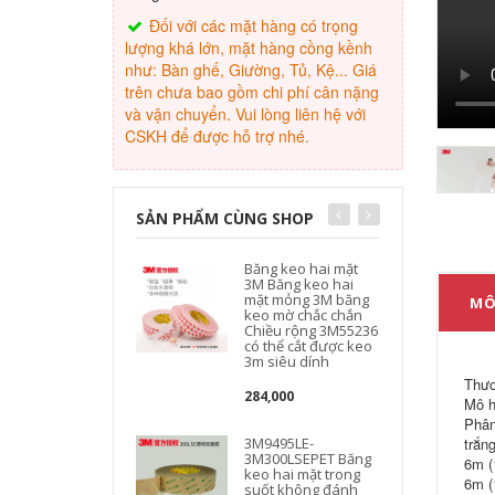
Đối với các mặt hàng có trọng
lượng khá lớn, mặt hàng cồng kềnh
như: Bàn ghế, Giường, Tủ, Kệ... Giá
trên chưa bao gồm chi phí cân nặng
và vận chuyển. Vui lòng liên hệ với
CSKH để được hỗ trợ nhé.
SẢN PHẨM CÙNG SHOP
Băng keo hai mặt
3M Băng keo hai
mặt mỏng 3M băng
MÔ
keo mờ chắc chắn
Chiều rộng 3M55236
có thể cắt được keo
3m siêu dính
Thươ
284,000
Mô h
Phân
3M9495LE-
trắn
3M300LSEPET Băng
6m (
keo hai mặt trong
6m (
suốt không đánh