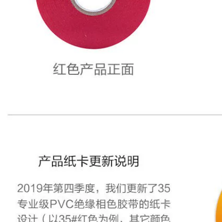
mặt 3m
191,000
270,000
Băng keo dán sàn
Keo dán hai mặt
3M471 đánh dấu
xốp 3M1600T keo
mặt đất Cảnh báo lõi
dính mạnh mẽ hai
cao su không vạch
mặt khung ảnh ổ
màu đỏ xanh xanh
cắm bảng tên treo
đen trắng vàng đen
tường cố định
Băng cảnh báo cảnh
không cần đinh và
báo tiếp đất băng
keo dính hai mặt vô
dính nền nhà xưởng
giá Chất kết dính
không bụi Logo 3M
màu trắng có độ
đen vàng băng keo
nhớt cao dùng để
3m dày
trang trí xe hơi băng
dính 3m 1 mặt
223,000
Keo hai mặt
203,000
3m55230HL siêu
Keo dán hai mặt 3M
bền, siêu mỏng,
màu trắng cố định
trong suốt, không
xe Velcro có độ
vết, độ nhớt cao,
nhớt cao với màn
không vạch, băng
che gia dụng, tấm
keo hai mặt dùng
lót chân chống ánh
cho xe cố định,
sáng xe hơi, khóa
băng keo hai mặt
cửa, băng dính tự
chịu nhiệt cao và
dính, băng keo tự
siêu dính, khổ
dính, băng keo tự
1235cm * Dài 50 mét
dính keo dán sắt 3m
keo dán 3m