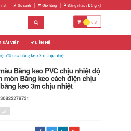
list
So sánh
Giỏ hàng
Đăng nhập / Đăng ký
0
0
Đ
BÀI VIẾT
LIÊN HỆ
ệt độ cao băng keo 3m chịu nhiệt
 màu Băng keo PVC chịu nhiệt độ
n mòn Băng keo cách điện chịu
 băng keo 3m chịu nhiệt
530822279731