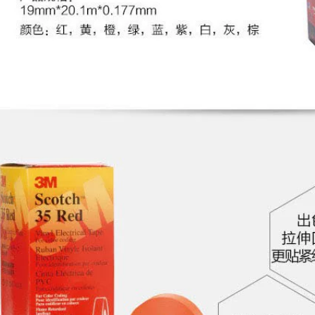
mặt nạ giấy dán xe
dán 3m
ô tô Băng keo 50M
băng keo 3m dày
346,000
200,000
Keo dán hai mặt 3m
3M4910VHB keo
Khóa dán khóa dán
dán hai mặt trong
cửa sổ màn hình xé
suốt siêu mỏng
dây buộc dây hàng
không đánh dấu
hiệu Keo dán nam
3M4910VHB keo
và nữ Giày dán
dán ảnh dán tường
khóa dán chắc chắn
không để lại dấu vết.
Dây buộc cáp
băng dính 3m 1 mặt
Velcro xe Băng dán
khóa dán nam và
219,000
nữ Băng keo hai
mặt 3M băng keo
nhiệt 3m
Keo dán hai mặt
3M9080 siêu mỏng
267,000
siêu mỏng không để
lại vết, băng keo