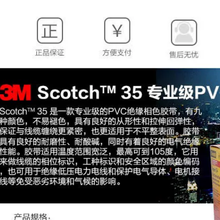
chịu nhiệt độ cao
phẩm điện tử
132 ° C độ dày
55256P keo 3m
1.1mm băng keo
điện 3m
334,000
Băng vải 3M6969
684,000
mạnh mẽ không
Keo dán 3M Tape
đánh dấu băng vải
94 # Sơn lót Chất kết
chịu nhiệt độ cao
dính Keo dán Keo
Băng keo mạnh mẽ
ai mặt Vật liệu tự
băng keo cường lực
động được gia cố
3m
0.66ml / Hỗ trợ băng
keo điện 3m
852,000
Băng keo xốp 3M
277,000
CIP66 Băng keo xốp
Băng keo hai mặt
PE hai mặt băng
3M Băng keo hai
dính hai mặt mạnh
mặt mạnh mẽ băng
mẽ Băng keo hai
keo hai mặt dài 33
mặt trắng 1 cuộn
mét Băng keo hai
băng keo 3m trong
mặt xốp PE 3M5608
suốt
mạnh mẽ băng dính
vải 3m
415,000
455,000
Băng keo hai mặt
3M 55230 dày mỏng
Băng keo dán mặt
chịu nhiệt độ cao
nạ trắng 3M2214 gốc
cho xe hơi băng keo
3M Băng keo dán
gia đình băng keo