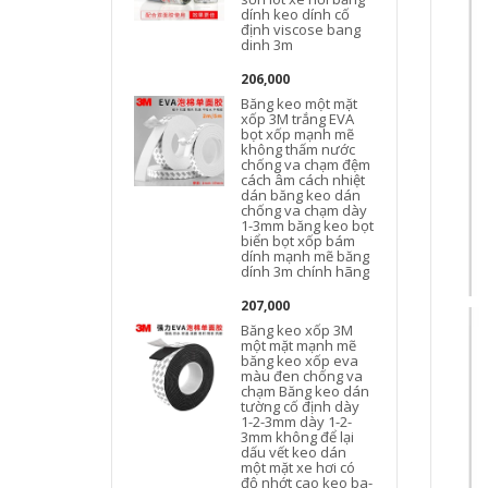
dính keo dính cố
định viscose bang
dinh 3m
206,000
Băng keo một mặt
xốp 3M trắng EVA
bọt xốp mạnh mẽ
không thấm nước
chống va chạm đệm
cách âm cách nhiệt
dán băng keo dán
chống va chạm dày
1-3mm băng keo bọt
biển bọt xốp bám
dính mạnh mẽ băng
dính 3m chính hãng
207,000
Băng keo xốp 3M
một mặt mạnh mẽ
băng keo xốp eva
màu đen chống va
chạm Băng keo dán
tường cố định dày
1-2-3mm dày 1-2-
3mm không để lại
dấu vết keo dán
một mặt xe hơi có
độ nhớt cao keo ba-