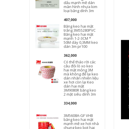
dấu mạnh mẽ dán
màn hình nhựa kim
loại băng dính 3m
407,000
Băng keo hai mặt
trắng 3M55280PVC
Băng keo hai mặt
mạnh 1-2-3CM *
50M dày 0,3MM keo
h
dán 3m pr100
362,000
Có thể tháo rời các
câu đối lò xo keo
hai mặt mỏng 3M
mà không để lại keo
dán nhãn nhiên liệu
xe hơi còn lại Keo
dán hai mặt
3M9080R băng keo
2 mặt siêu dính 3m
334,000
3M5608A-GF VHB
băng keo hai mặt
mạnh mẽ xe ​​hơi nhà
chung keo bọt hai