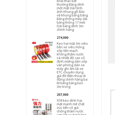
khai thác bất
thường Băng dính
một mặt Dải hình
ảnh Khung gỗ Bảo
vệ khung bằng băng
Băng thông mép dải
băng thông 17 mét
Dài băng dính 3m
chính hãng
274,000
Keo hai mặt 3m siêu
bền xe siêu mỏng
xốp liền mạch
không thấm nước
và nhiệt độ cao cố
định miếng dán xốp
văn phòng dán xe
máy ghi âm lái xe
ETC chuyên dụng
giá đỡ điện thoại di
động chính hãng ba
M băng băng keo
3m trong
207,000
918 keo dính hai
x
mặt mạnh mẽ chất
xúc tiến vô giá
chống thấm nước
sơn lót xe hơi băng