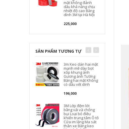
mặt không đánh
dấu khả năng chịu
nhiệt độ cao Băng
dính 3M tại Hà Nội
225,000
SẢN PHẨM TƯƠNG TỰ
3m Keo dán hai mặt
mạnh mẽ dày bọt
xốp khung ảnh
Gương ảnh Tường
Băng hai mặt Không
có dấu vết dính
196,000
3M Lớp đệm lót
bằng vải và chống
bụi Loại bỏ điều
khiển trung tâm Ô tô
Cửa im lặng Ma sát
thân xe Băng keo