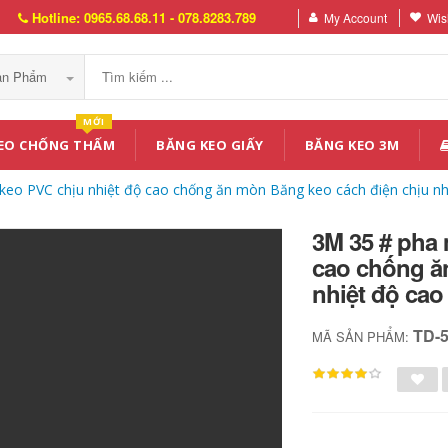
Hotline: 0965.68.68.11 - 078.8283.789
My Account
Wish
Sản Phẩm
MỚI
EO CHỐNG THẤM
BĂNG KEO GIẤY
BĂNG KEO 3M
eo PVC chịu nhiệt độ cao chống ăn mòn Băng keo cách điện chịu nhi
3M 35 # pha
cao chống ă
nhiệt độ cao
TD-
MÃ SẢN PHẨM: