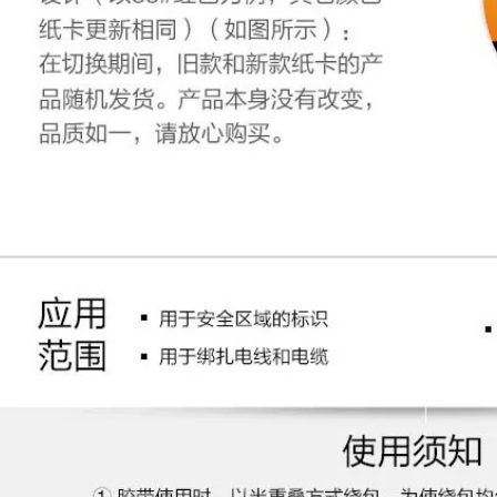
220,000
209,000
Băng keo hai mặt
xốp 3M dán tường
Băng keo đen 3M
cố định khung ảnh
keo dán hai mặt
có độ nhớt cao keo
EVA cửa và cửa sổ
dán tường không
chống va đập, niêm
vết keo dày xốp
phong ống sưởi
siêu dính văn
điều hòa không khí
phòng quảng cáo
Dải dán cách nhiệt
gạch chống thấm
chống ẩm cách nhiệt
không để lại vết bán
chịu mài mòn Miếng
buôn băng keo hai
bọt biển dính mạnh
mặt băng keo 3m
một mặt dài 1 mét *
dán nền
rộng 1 mét có thể
tùy ý cắt Trong tài
khoản
219,000
Keo dán hai mặt 3M
647,000
trang trí xe hơi búp
bê đặc biệt bọt biển
mạnh mẽ keo dán
tường cố định
không dấu vết Băng
keo dày mạnh mẽ
bề mặt tường cố
định độ nhớt cao
Keo dán tường độ
nhớt cao ở cả hai
mặt mà không cần
vết dính keo 3m