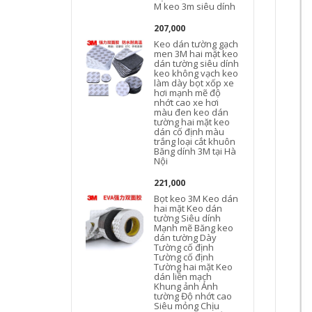
M keo 3m siêu dính
207,000
Keo dán tường gạch
men 3M hai mặt keo
dán tường siêu dính
keo không vạch keo
làm dày bọt xốp xe
hơi mạnh mẽ độ
nhớt cao xe hơi
màu đen keo dán
tường hai mặt keo
dán cố định màu
trắng loại cắt khuôn
Băng dính 3M tại Hà
Nội
221,000
Bọt keo 3M Keo dán
hai mặt Keo dán
tường Siêu dính
Mạnh mẽ Băng keo
dán tường Dày
Tường cố định
Tường cố định
Tường hai mặt Keo
dán liền mạch
Khung ảnh Ảnh
tường Độ nhớt cao
Siêu mỏng Chịu