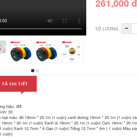
261,000 
SỐ LƯỢNG:
Keo hai mặt 3M
Băng keo xốp hai
Băng keo dán xe
mặt 3M Sigao 420C
hơi mỏng vô giá
loại keo dán xốp
 TẢ CHI TIẾT
mạnh mẽ Băng keo
dán xe không dấu
dán dấu hiệu mạnh
vết cách nhiệt chống
3M5604 keo 3m 2
ẩm dính chắc chắn
mặt
Trong tài khoản
ng hiệu: 3M
451,000
229,000
ình: 35
 loại màu: đỏ 19mm * 20.1m (1 cuộn) xanh dương 19mm * 20.1m (1 cuộn) và
g 19mm * 20.1m (1 cuộn) Xanh lá 19mm * 20.1m (1 cuộn) Cam 19mm * 20.1m
Băng keo hai mặt
Băng keo hai mặt
xốp không đánh
3M PET keo dán hai
1 cuộn) Xanh 12.7mm * 6 Gạo (1 cuộn) Trắng 12.7mm * 6m ( 1 cuộn) Màu xa
dấu 3M5952VHB
mặt mỏng trong
1 cuộn)
Băng keo hai mặt
suốt băng dính sản