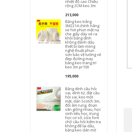
nhiệt độ cao Chiều
rộng 2CM keo 3m
213,000
Băng keo trắng
3M2214 chính hãng
xe hơi phun mặt nạ
che giấy dày xé ra
khỏi băng dính
không đánh dấu
thiết bị làm móng
nghệ thuật phun
sơn bảo vệ tường vẻ
đẹp đường may
băng keo trang trí
keo 3m pr100
195,000
Băng dính câu hỏi
sai, dính từ, đặt câu
hỏi sai, keo một
mặt, dán Scotch 3m,
đổi âm rung, đoạn
văn giống nhau, học
sinh tiểu học, trung
học cơ sở, sửa font
chữ câu hỏi kiểm tra
không để lại dấu,
băng keo dán mờ