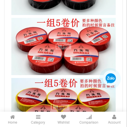
Home
Category
Wishlist
Comparison
Account