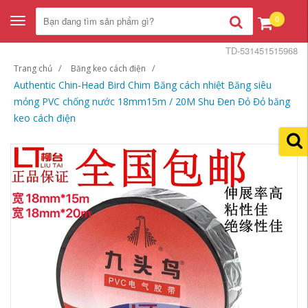
0
Toggle
navigation
TD-531451515968
Trang chủ
Băng keo cách điện
Authentic Chin-Head Bird Chim Băng cách nhiệt Băng siêu
mỏng PVC chống nước 18mm15m / 20M Shu Đen Đỏ Đỏ băng
keo cách điện