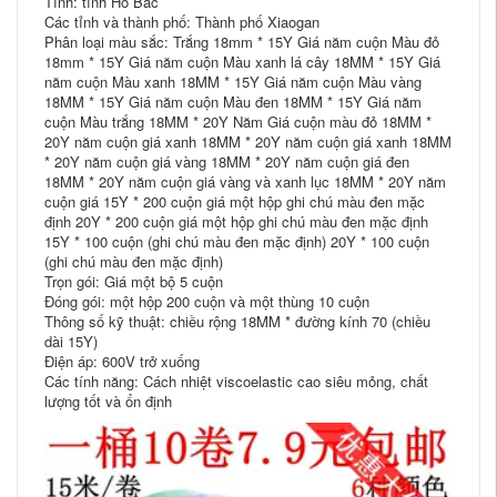
Tỉnh: tỉnh Hồ Bắc
Các tỉnh và thành phố: Thành phố Xiaogan
Phân loại màu sắc: Trắng 18mm * 15Y Giá năm cuộn Màu đỏ
18mm * 15Y Giá năm cuộn Màu xanh lá cây 18MM * 15Y Giá
năm cuộn Màu xanh 18MM * 15Y Giá năm cuộn Màu vàng
18MM * 15Y Giá năm cuộn Màu đen 18MM * 15Y Giá năm
cuộn Màu trắng 18MM * 20Y Năm Giá cuộn màu đỏ 18MM *
20Y năm cuộn giá xanh 18MM * 20Y năm cuộn giá xanh 18MM
* 20Y năm cuộn giá vàng 18MM * 20Y năm cuộn giá đen
18MM * 20Y năm cuộn giá vàng và xanh lục 18MM * 20Y năm
cuộn giá 15Y * 200 cuộn giá một hộp ghi chú màu đen mặc
định 20Y * 200 cuộn giá một hộp ghi chú màu đen mặc định
15Y * 100 cuộn (ghi chú màu đen mặc định) 20Y * 100 cuộn
(ghi chú màu đen mặc định)
Trọn gói: Giá một bộ 5 cuộn
Đóng gói: một hộp 200 cuộn và một thùng 10 cuộn
Thông số kỹ thuật: chiều rộng 18MM * đường kính 70 (chiều
dài 15Y)
Điện áp: 600V trở xuống
Các tính năng: Cách nhiệt viscoelastic cao siêu mỏng, chất
lượng tốt và ổn định