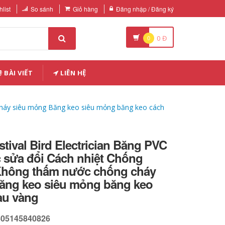
list
So sánh
Giỏ hàng
Đăng nhập / Đăng ký
0
0
Đ
BÀI VIẾT
LIÊN HỆ
 cháy siêu mỏng Băng keo siêu mỏng băng keo cách
stival Bird Electrician Băng PVC
 sửa đổi Cách nhiệt Chống
Không thấm nước chống cháy
ăng keo siêu mỏng băng keo
àu vàng
605145840826