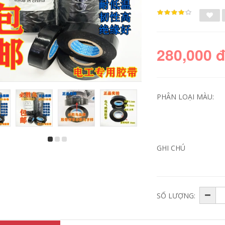
280,000 
PHÂN LOẠI MÀU:
Băng keo điện
Jinghua băng vải
GHI CHÚ
Shushi băng keo
màu băng dính tự
điện chịu nhiệt độ
làm trang trí chụp
thấp Băng keo cách
ảnh triển lãm đám
điện vải cotton
cưới băng mạnh mẽ
không thấm nước
chống thấm đường
Băng keo điện 10
ống sửa chữa rò rỉ
cuộn băng dính
băng đỏ vàng xanh
SỐ LƯỢNG:
ách điện loại to
xanh đen và trắng
mạnh mẽ có độ nhớt
cao băng thảm rộng
262,000
một mặt băng keo