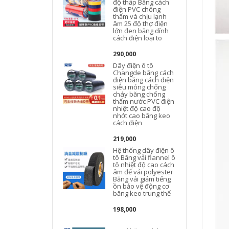
độ thấp Băng cách
điện PVC chống
thấm và chịu lạnh
âm 25 độ thợ điện
lớn đen băng dính
cách điện loại to
290,000
Dây điện ô tô
Changde băng cách
điện băng cách điện
siêu mỏng chống
cháy băng chống
thấm nước PVC điện
nhiệt độ cao độ
nhớt cao băng keo
cách điện
219,000
Hệ thống dây điện ô
tô Băng vải flannel ô
tô nhiệt độ cao cách
âm đế vải polyester
Băng vải giảm tiếng
ồn bảo vệ động cơ
băng keo trung thế
198,000