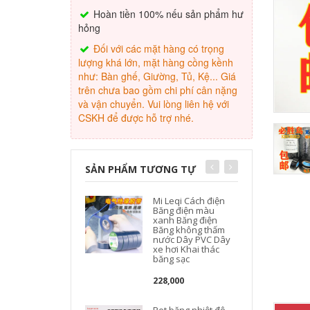
Hoàn tiền 100% nếu sản phẩm hư
hỏng
Đối với các mặt hàng có trọng
lượng khá lớn, mặt hàng cồng kềnh
như: Bàn ghế, Giường, Tủ, Kệ... Giá
trên chưa bao gồm chi phí cân nặng
và vận chuyển. Vui lòng liên hệ với
CSKH để được hỗ trợ nhé.
SẢN PHẨM TƯƠNG TỰ
Mi Leqi Cách điện
Băng điện màu
xanh Băng điện
Băng không thấm
nước Dây PVC Dây
xe hơi Khai thác
băng sạc
c
228,000