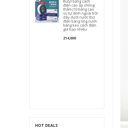
c
Butyl băng cách
điện cao áp chống
thấm J10 băng cao
su tự dính ngoài trời
dây dưới nước thợ
điện băng ống nước
băng keo cách điện
giá bao nhiêu
214,000
t
t
HOT DEALS