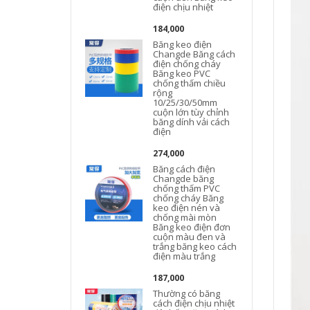
điện chịu nhiệt
184,000
Băng keo điện
Changde Băng cách
điện chống cháy
Băng keo PVC
chống thấm chiều
rộng
10/25/30/50mm
cuộn lớn tùy chỉnh
băng dính vải cách
điện
274,000
Băng cách điện
Changde băng
chống thấm PVC
chống cháy Băng
keo điện nén và
chống mài mòn
Băng keo điện đơn
cuộn màu đen và
trắng băng keo cách
điện màu trắng
187,000
Thường có băng
cách điện chịu nhiệt