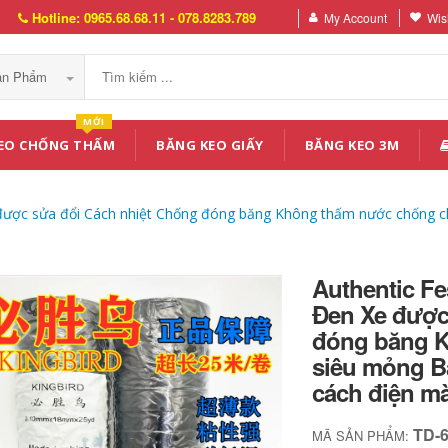
Hotline: 0965.68.68.11 - 078.8283.789
My Account
Wish
Sản Phẩm
MỚI
EO CHỐNG THẤM
BĂNG KEO GIẤY
BĂNG KEO 3M
Xe được sửa đổi Cách nhiệt Chống đóng băng Không thấm nước chống
Authentic Fe
Đen Xe được
đóng băng 
siêu mỏng B
cách điện m
TD-
MÃ SẢN PHẨM: