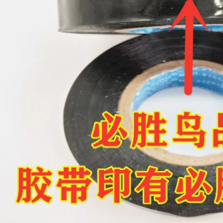
bằng cao su dính
xanh chống nướng
Butyl Hydroulyzate
Băng keo điện chịu
Băng 10KV băng áp
nước
suất cao nhiệt độ
cao dưới nước sử
199,000
dụng cáp butyl thợ
điện tự dính băng
Băng keo xanh
keo cách điện
Kaizhen, băng keo
cách điện, bảng
mạch mạ điện, sơn
212,000
phun và sơn bóng
Băng cách nhiệt PVC
nướng, băng keo
Băng điện chống
chịu nhiệt độ cao
nước Băng cách
PET màu xanh lá
điện Chiều rộng
cây băng keo cách
16mm Băng điện dài
điện
10 mét băng dính
vải cách điện
185,000
Nhà máy trực tiếp
183,000
chống cháy băng
Băng keo cách nhiệt
đen acetate băng
PVC Băng keo điện
gói LCD sửa chữa
chống nước Chiều
cách nhiệt băng
rộng 16mm dài 18M
nhiệt độ cao bán
Băng điện điện băng
buôn băng keo cách
dính cách điện 3m
điện hạ thế
183,000
215,000
Băng điện Trắng
Nhập khẩu nguyên
Trắng Vàng Xanh
bản Authentic Nhật