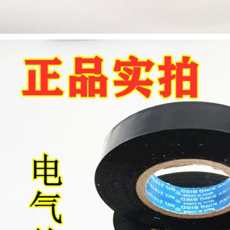
Đỏ Đen Mặc Chống
Bản 903973 Băng
cháy Ngọn lửa
điện chịu nhiệt độ
Không chì Băng
cao Băng nhiệt độ
cách nhiệt PVC Băng
cao NO.903 Nhiệt độ
chống thấm nước
UL 1000 ° C băng
siêu mỏng các loại
cách điện
băng dính cách điện
370,000
202,000
Nhà máy trực tiếp
Băng keo điện
PVC cách nhiệt độ
3m1500/1600 bảo vệ
nhớt cao Băng keo
môi trường không
điện mạnh mẽ Vải
chì Cách điện PVC
dính điện lạnh tạo
chống nhiệt độ cao
tác băng dính vải
chống cháy cuộn
cách điện chịu nhiệt
lớn sáu màu không
thấm nước băng
270,000
nhiệt độ cao màu
đen và trắng đỏ
Nhiệt độ nhiều độ
vàng xanh xanh
cao của Nhật Bản
Băng dính điện chịu
Băng keo chống ma
nước
sát 1000 độ chịu lực
ma sát Hat-F13 băng
dính cách điện
196,000
Băng keo điện
370,000
chống cháy không
thấm nước 3m1500
Nhà máy trực tiếp
1600 cách điện đa
PVC cách nhiệt Băng
năng cách điện chịu
điện mạnh mẽ Vòi
nhiệt độ cao không
chống dính chống