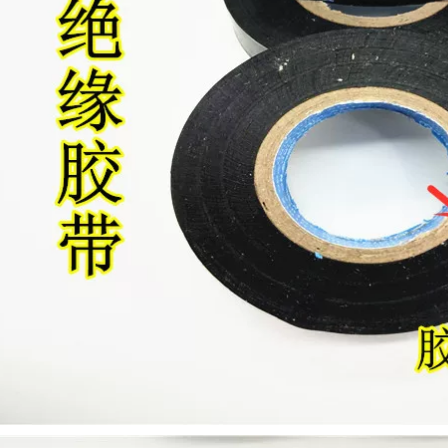
hì thân thiện với
dính siêu điện băng
môi trường băng
dính cách điện chịu
keo dây đai ô tô
nhiệt
PVC bán buôn FCL
băng keo quấn dây
270,000
điện
7,290,000
PVC Băng dính
chống cháy Băng
siêu mỏng Băng
Băng màu Jinghua
điện Băng keo đen
ự làm trang trí
Keo dán vải cách
nhiếp ảnh triển lãm
nhiệt 10 mét băng
cưới đen, vàng, Đỏ,
dính cách điện 3m
rắng, xanh da trời,
xanh lá, nâu, bạc,
320,000
màu tím, băng vải,
băng chống thấm,
bẫy, mạnh, độ nhớt
cao, băng bán buôn
một mặt tùy chỉnh
băng dính cách điện
nano
219,000