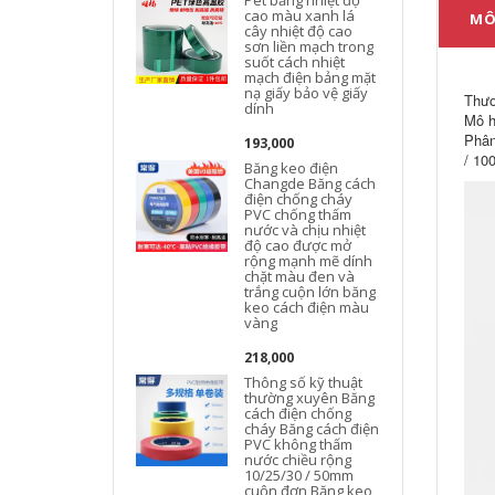
Pet băng nhiệt độ
cao màu xanh lá
MÔ
cây nhiệt độ cao
sơn liền mạch trong
suốt cách nhiệt
c
mạch điện bảng mặt
nạ giấy bảo vệ giấy
Thươ
dính
Mô h
Phân
193,000
/ 10
Băng keo điện
l
Changde Băng cách
điện chống cháy
PVC chống thấm
nước và chịu nhiệt
độ cao được mở
rộng mạnh mẽ dính
chặt màu đen và
trắng cuộn lớn băng
keo cách điện màu
vàng
218,000
Thông số kỹ thuật
thường xuyên Băng
cách điện chống
cháy Băng cách điện
PVC không thấm
nước chiều rộng
10/25/30 / 50mm
cuộn đơn Băng keo