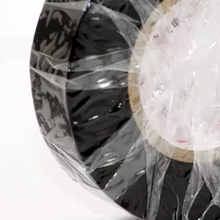
PVC bán buôn FCL
băng keo quấn dây
270,000
điện
7,290,000
PVC Băng dính
chống cháy Băng
siêu mỏng Băng
Băng màu Jinghua
điện Băng keo đen
ự làm trang trí
Keo dán vải cách
nhiếp ảnh triển lãm
nhiệt 10 mét băng
cưới đen, vàng, Đỏ,
dính cách điện 3m
rắng, xanh da trời,
xanh lá, nâu, bạc,
320,000
màu tím, băng vải,
băng chống thấm,
bẫy, mạnh, độ nhớt
cao, băng bán buôn
một mặt tùy chỉnh
băng dính cách điện
nano
219,000