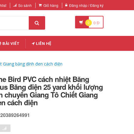
list
So sánh
Giỏ hàng
Đăng nhập / Đăng ký
0
0
Đ
BÀI VIẾT
LIÊN HỆ
ết Giang băng dính đen cách điện
ne Bird PVC cách nhiệt Băng
us Băng điện 25 yard khối lượng
n chuyển Giang Tô Chiết Giang
en cách điện
520389264991