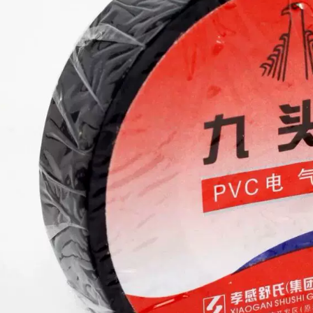
Băng 10KV băng áp
nước
suất cao nhiệt độ
cao dưới nước sử
199,000
dụng cáp butyl thợ
điện tự dính băng
Băng keo xanh
keo cách điện
Kaizhen, băng keo
cách điện, bảng
mạch mạ điện, sơn
212,000
phun và sơn bóng
Băng cách nhiệt PVC
nướng, băng keo
Băng điện chống
chịu nhiệt độ cao
nước Băng cách
PET màu xanh lá
điện Chiều rộng
cây băng keo cách
16mm Băng điện dài
điện
10 mét băng dính
vải cách điện
185,000
Nhà máy trực tiếp
183,000
chống cháy băng
Băng keo cách nhiệt
đen acetate băng
PVC Băng keo điện
gói LCD sửa chữa
chống nước Chiều
cách nhiệt băng
rộng 16mm dài 18M
nhiệt độ cao bán
Băng điện điện băng
buôn băng keo cách
dính cách điện 3m
điện hạ thế
183,000
215,000
Băng điện Trắng
Nhập khẩu nguyên
Trắng Vàng Xanh
bản Authentic Nhật
Đỏ Đen Mặc Chống
Bản 903973 Băng
cháy Ngọn lửa
điện chịu nhiệt độ