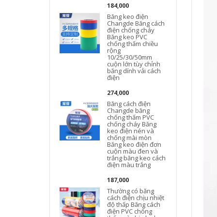
184,000
Băng keo điện
Changde Băng cách
điện chống cháy
Băng keo PVC
chống thấm chiều
rộng
10/25/30/50mm
cuộn lớn tùy chỉnh
băng dính vải cách
điện
274,000
Băng cách điện
Changde băng
chống thấm PVC
chống cháy Băng
keo điện nén và
chống mài mòn
Băng keo điện đơn
cuộn màu đen và
trắng băng keo cách
điện màu trắng
187,000
Thường có băng
cách điện chịu nhiệt
độ thấp Băng cách
điện PVC chống