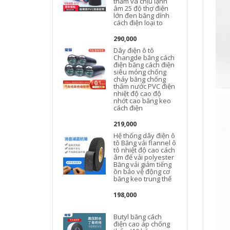
thấm và chịu lạnh
âm 25 độ thợ điện
lớn đen băng dính
cách điện loại to
290,000
Dây điện ô tô
Changde băng cách
điện băng cách điện
siêu mỏng chống
cháy băng chống
thấm nước PVC điện
nhiệt độ cao độ
nhớt cao băng keo
cách điện
219,000
Hệ thống dây điện ô
tô Băng vải flannel ô
tô nhiệt độ cao cách
âm đế vải polyester
Băng vải giảm tiếng
ồn bảo vệ động cơ
băng keo trung thế
198,000
c
Butyl băng cách
điện cao áp chống