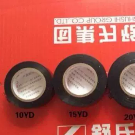
điện 15 mét 20x18
cách điện Chín con
Băng cách nhiệt của
chim 70x16 của Shu
Shu không thấm
trong băng quấn B
nước băng keo
Bán nóng Băng dính
trung thế
điện chịu nhiệt
219,000
183,000
Batch of Nine Birds
Băng điện PVC của
PVC Trong suốt
Shu siêu mỏng siêu
Chống nước Băng
dính cách điện
điện Băng cách
không thấm nước
nhiệt Fake One Mất
cuộn dây quấn dây
mười nhóm Shu
đai Khai thác 1 hộp
băng keo cách điện
Giang Tô Chiết
màu trắng
Giang giá băng dính
cách điện
274,000
186,000
Chín Bird PVC Băng
keo điện 15 mét 20
Băng điện Tiger
mét Shu điện cách
Boutique A Loại 200
nhiệt không thấm
Rolls 邮 舒 氏 氏 鸟
nước thời gian giới
水水 鸟 鸟 鸟 鸟 鸟 绝
hạn băng keo cách
缘 các loại băng
điện màu trắng
dính cách điện
185,000
1,100,000
SHUs Electric Tiger
Authentic SHUs PVC
Boutique Băng keo
Băng keo điện chì