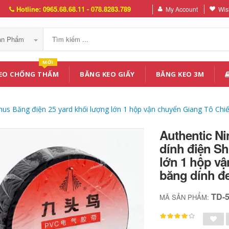
Hotline: 0965.68.68.11 - 078.8283.789
My Account
Wish
Sản Phẩm
MỚI
EO CHỐNG THẤM
BĂNG KEO GIẤY
BĂNG KEO 3M
Shus Băng điện 25 yard khối lượng lớn 1 hộp vận chuyển Giang Tô Chi
Authentic Ni
dính điện Sh
lớn 1 hộp vậ
băng dính đ
TD-
MÃ SẢN PHẨM: