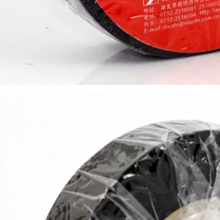
Không chì Băng
cao Băng nhiệt độ
cách nhiệt PVC Băng
cao NO.903 Nhiệt độ
chống thấm nước
UL 1000 ° C băng
siêu mỏng các loại
cách điện
băng dính cách điện
370,000
202,000
Nhà máy trực tiếp
Băng keo điện
PVC cách nhiệt độ
3m1500/1600 bảo vệ
nhớt cao Băng keo
môi trường không
điện mạnh mẽ Vải
chì Cách điện PVC
dính điện lạnh tạo
chống nhiệt độ cao
tác băng dính vải
chống cháy cuộn
cách điện chịu nhiệt
lớn sáu màu không
thấm nước băng
270,000
nhiệt độ cao màu
đen và trắng đỏ
Nhiệt độ nhiều độ
vàng xanh xanh
cao của Nhật Bản
Băng dính điện chịu
Băng keo chống ma
nước
sát 1000 độ chịu lực
ma sát Hat-F13 băng
dính cách điện
196,000
Băng keo điện
370,000
chống cháy không
thấm nước 3m1500
Nhà máy trực tiếp
1600 cách điện đa
PVC cách nhiệt Băng
năng cách điện chịu
điện mạnh mẽ Vòi
nhiệt độ cao không
chống dính chống
hì thân thiện với
dính siêu điện băng
môi trường băng
dính cách điện chịu
keo dây đai ô tô
nhiệt