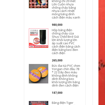
không chì 20 mét
Lớn Cuộn nhựa
chống cháy bằng
nhựa cách nhiệt
mỏng băng dính
cách điện màu xanh
980,000
Hộp băng điện
chống cháy của
Shus Child Bird Giá
lớn khối lượng lớn
áp suất cao PVC
cách điện băng cách
điện băng keo đen
cách điện
265,000
Bức đai túi PVC chim
Yongan chín đầu 78
* 22 Dây đeo màu
không dính không
dính Không keo
khối lượng lớn băng
dính đen cách điện
187,000
Băng điện Tiger