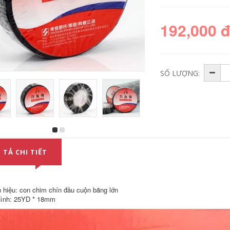
192,000 
SỐ LƯỢNG:
Logo Cáp chim PVC
Chín Bird Bag Tie
chín đầu với giá 10
Băng không dính
khối lượng 20 Mikhu
PVC của Shu không
 TẢ CHI TIẾT
Băng cách điện hai
có keo Thắt lưng
màu vàng-xanh lục
nhựa màu 83 * 24
băng keo cách điện
Cuộn lớn rộng băng
màu vàng
dính đen cách điện
 hiệu: con chim chín đầu cuộn băng lớn
272,000
193,000
ình: 25YD * 18mm
〖10 khối lượng〗
Băng điện Tiger
头 头 PVC Băng keo
Băng PVC Băng điện