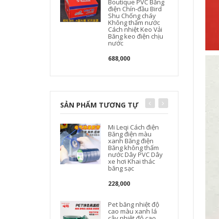
Boutique PVC Băng
điện Chín-đầu Bird
Shu Chống cháy
Không thấm nước
Cách nhiệt Keo Vải
Băng keo điện chịu
nước
688,000
SẢN PHẨM TƯƠNG TỰ
Mi Leqi Cách điện
Băng điện màu
xanh Băng điện
Băng không thấm
nước Dây PVC Dây
xe hơi Khai thác
băng sạc
c
228,000
Pet băng nhiệt độ
cao màu xanh lá
cây nhiệt độ cao