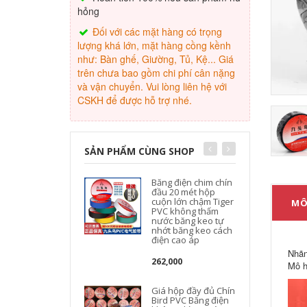
hỏng
Đối với các mặt hàng có trọng
lượng khá lớn, mặt hàng cồng kềnh
như: Bàn ghế, Giường, Tủ, Kệ... Giá
trên chưa bao gồm chi phí cân nặng
và vận chuyển. Vui lòng liên hệ với
CSKH để được hỗ trợ nhé.
SẢN PHẨM CÙNG SHOP
Băng điện chim chín
đầu 20 mét hộp
cuộn lớn chậm Tiger
MÔ
PVC không thấm
nước băng keo tự
nhớt băng keo cách
điện cao áp
Nhãn
262,000
Mô h
Giá hộp đầy đủ Chín
Bird PVC Băng điện