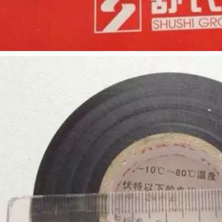
điện 72x16 Băng
bảo vệ môi trường
cách điện PVC 15
Băng cách điện 20
mét Ưu đãi đặc biệt
mét Nhiệt độ cao
băng keo cách điện
băng keo cách điện
nano
pvc
183,000
190,000
Băng keo điện
Jinghua băng vải
Shushi băng keo
màu băng dính tự
điện chịu nhiệt độ
làm trang trí chụp
thấp Băng keo cách
ảnh triển lãm đám
điện vải cotton
cưới băng mạnh mẽ
không thấm nước
chống thấm đường
Băng keo điện 10
ống sửa chữa rò rỉ
cuộn băng dính
băng đỏ vàng xanh
ách điện loại to
xanh đen và trắng
mạnh mẽ có độ nhớt
cao băng thảm rộng
262,000
một mặt băng keo
cách điện pvc
Băng keo cách nhiệt