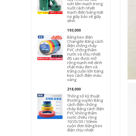
sơn liền mạch trong
suốt cách nhiệt
c
mạch điện bảng mặt
nạ giấy bảo vệ giấy
dính
193,000
Băng keo điện
l
Changde Băng cách
điện chống cháy
PVC chống thấm
nước và chịu nhiệt
độ cao được mở
rộng mạnh mẽ dính
chặt màu đen và
trắng cuộn lớn băng
keo cách điện màu
vàng
218,000
Thông số kỹ thuật
thường xuyên Băng
cách điện chống
cháy Băng cách điện
PVC không thấm
nước chiều rộng
10/25/30 / 50mm
cuộn đơn Băng keo
điện chịu nhiệt