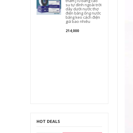
thấm J10 băng cao
su tự dính ngoài trời
dây dưới nước thợ
điện băng ống nước
băng keo cách điện
giá bao nhiêu
214,000
t
t
HOT DEALS