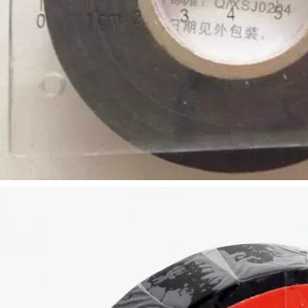
chống thấm áp suất
640,000
ao butyl J10 / J20
băng keo tự dính
cao su không thấm
Đám cưới và triển
nước ngoài trời
lãm đế vải hai mặt
Băng dính dưới
có độ dẻo cao mạnh
nước cuộn đơn
mẽ dán cố định
băng dính cách điện
thảm phủ lớp nối
oại to
sàn không đánh
dấu Băng dán trang
trí loại bỏ không để
196,000
lại dấu vết Băng keo
Dải băng keo hai
hai mặt lưới mờ có
mặt dẫn điện Dải
độ nhớt cao băng
LCD TV Khuôn nhôm
keo đen cách điện
Chất nền Máy tính
Chip Điện Tản nhiệt
202,000
Cách nhiệt Pad Dán
Sửa chữa Điện trở
Lớp phủ băng nhiệt
cố định Độ dày
độ cao màu xanh lá
băng nhiệt độ cao
cây PET, mạ điện,
0,3mm 0,5mm băng
chịu nhiệt độ cao,
keo cách điện cao
làm dày một mặt,
thế
sơn bóng nướng
truyền nhiệt, màng
bảo vệ mặt nạ, giấy
225,000
dính, bảng mạch
Bạn phải giành
PCB vô giá, phun
chiến thắng từ băng
bảng mạch, phun
cao su cách nhiệt
gốc axit, băng dính
bằng cao su dính
xanh chống nướng
Butyl Hydroulyzate
Băng keo điện chịu