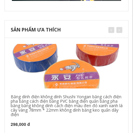
SẢN PHẨM ƯA THÍCH
Băng dính điện không dính Shushi Yongan băng cách điện
Ba
pha băng cách điện băng PVC băng điện quấn băng pha
đi
băng băng không dính cách điện màu đen đỏ xanh xanh lá
ke
cây vàng 78mm * 22mm không dính băng keo quấn dây
điện
27
298,000 đ