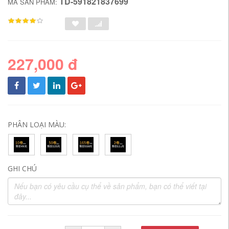
TD-591821837699
MÃ SẢN PHẨM:
227,000 đ
PHÂN LOẠI MÀU:
GHI CHÚ